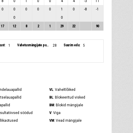
8
0
1
0
0
4
4
-3
11
0
0
0
0
0
1
0
-8
-1
0
0
17
12
8
2
1
29
22
90
ust:
Vahetusmängijate punktid:
Suurim edu:
1
28
5
VL
ündelauapallid
: Vaheltlõiked
BL
itselauapallid
: Blokeeritud visked
BM
apallid
: Blokid mängijale
V
esultatiivsed söödud
: Viga
VM
allikaotused
: Vead mängijale