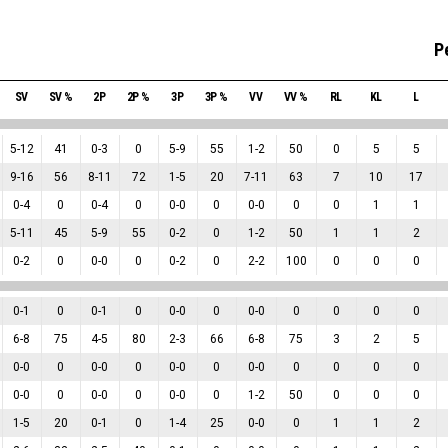
P
SV
SV %
2P
2P %
3P
3P %
VV
VV %
RL
KL
L
5
-
12
41
0
-
3
0
5
-
9
55
1
-
2
50
0
5
5
9
-
16
56
8
-
11
72
1
-
5
20
7
-
11
63
7
10
17
0
-
4
0
0
-
4
0
0
-
0
0
0
-
0
0
0
1
1
5
-
11
45
5
-
9
55
0
-
2
0
1
-
2
50
1
1
2
0
-
2
0
0
-
0
0
0
-
2
0
2
-
2
100
0
0
0
0
-
1
0
0
-
1
0
0
-
0
0
0
-
0
0
0
0
0
6
-
8
75
4
-
5
80
2
-
3
66
6
-
8
75
3
2
5
0
-
0
0
0
-
0
0
0
-
0
0
0
-
0
0
0
0
0
0
-
0
0
0
-
0
0
0
-
0
0
1
-
2
50
0
0
0
1
-
5
20
0
-
1
0
1
-
4
25
0
-
0
0
1
1
2