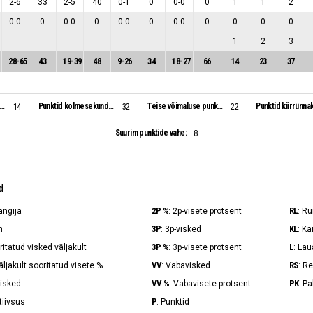
2
-
6
33
2
-
5
40
0
-
1
0
0
-
0
0
1
1
2
0
-
0
0
0
-
0
0
0
-
0
0
0
-
0
0
0
0
0
1
2
3
28
-
65
43
19
-
39
48
9
-
26
34
18
-
27
66
14
23
37
id vastase pallikaotusest:
Punktid kolmesekundialast:
Teise võimaluse punktid:
Punktid kiirrünnak
14
32
22
Suurim punktide vahe:
8
d
2P %
RL
ängija
: 2p-visete protsent
: R
3P
KL
n
: 3p-visked
: Ka
3P %
L
ritatud visked väljakult
: 3p-visete protsent
: Lau
VV
RS
äljakult sooritatud visete %
: Vabavisked
: R
VV %
PK
visked
: Vabavisete protsent
: P
P
ktiivsus
: Punktid