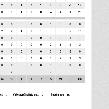
2
0
1
0
1
2
3
-4
12
0
1
1
0
0
4
4
-1
20
0
0
0
0
0
0
0
0
0
2
2
1
0
1
3
5
-2
16
0
0
0
0
0
1
0
4
1
0
0
0
0
0
2
1
2
3
0
0
0
0
0
0
0
-2
0
0
1
0
0
0
2
2
3
3
0
0
0
0
0
0
0
0
0
2
0
14
13
6
1
2
22
29
106
st:
Vahetusmängijate punktid:
Suurim edu:
9
21
16