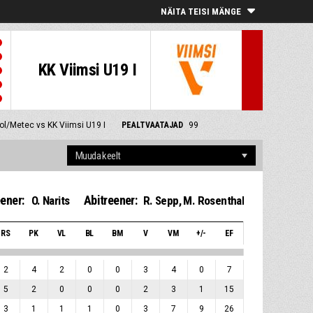
NÄITA TEISI MÄNGE
KK Viimsi U19 I
ool/Metec vs KK Viimsi U19 I
PEALTVAATAJAD
99
ener:
Abitreener:
O. Narits
R. Sepp
,
M. Rosenthal
RS
PK
VL
BL
BM
V
VM
+/-
EF
2
4
2
0
0
3
4
0
7
5
2
0
0
0
2
3
1
15
3
1
1
1
0
3
7
9
26