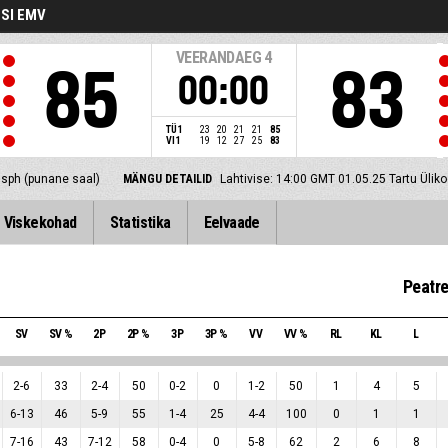
SI EMV
VEERANDAEG
4
85
83
00:00
TÜ1
23
20
21
21
85
VI1
19
12
27
25
83
 sph (punane saal)
MÄNGU DETAILID
Lahtivise: 14:00 GMT 01.05.25
Tartu Ülik
Viskekohad
Statistika
Eelvaade
Peatre
SV
SV %
2P
2P %
3P
3P %
VV
VV %
RL
KL
L
2
-
6
33
2
-
4
50
0
-
2
0
1
-
2
50
1
4
5
6
-
13
46
5
-
9
55
1
-
4
25
4
-
4
100
0
1
1
7
-
16
43
7
-
12
58
0
-
4
0
5
-
8
62
2
6
8