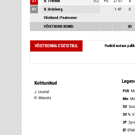
37
R. Treimut
(C)
PG
27:07
4
91
K. Grünberg
1:47
0
Võistkond / Peatreener
VÕISTKOND KOKKU
83
VÕISTKONNA STATISTIKA:
Punkt
Legen
Kohtunikud
POS
: M
J. Uustal
R. Mäeots
Min
: Mi
SV
: Soo
SV %
: V
2P
: 2p-
Ef
: Efe