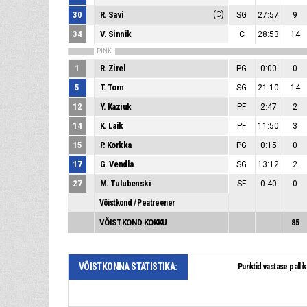
30
R. Savi
(C)
SG
27:57
9
34
V. Sinnik
C
28:53
14
PINK
1
R. Zirel
PG
0:00
0
5
T. Torn
SG
21:10
14
12
Y. Kaziuk
PF
2:47
2
14
K. Laik
PF
11:50
3
15
P. Korkka
PG
0:15
0
17
G. Vendla
SG
13:12
2
27
M. Tulubenski
SF
0:40
0
Võistkond / Peatreener
VÕISTKOND KOKKU
85
VÕISTKONNA STATISTIKA:
Punkt