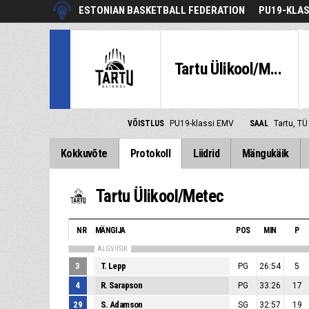
ESTONIAN BASKETBALL FEDERATION
PU19-KLAS
Tartu Ülikool/M...
VÕISTLUS
PU19-klassi EMV
SAAL
Tartu, TÜ
Kokkuvõte
Protokoll
Liidrid
Mängukäik
Tartu Ülikool/Metec
NR
MÄNGIJA
POS
MIN
P
ALGVIISIK
3
T. Lepp
PG
26:54
5
4
R. Sarapson
PG
33:26
17
29
S. Adamson
SG
32:57
19