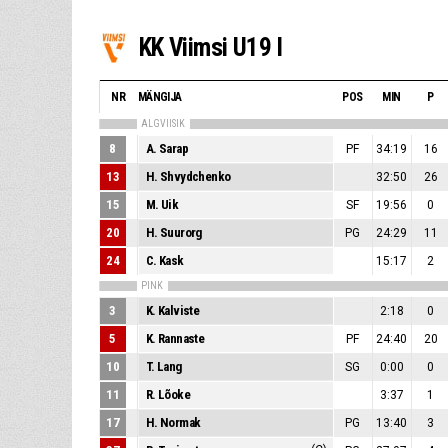
KK Viimsi U19 I
NR
MÄNGIJA
POS
MIN
P
ALGVIISIK
8
A. Sarap
PF
34:19
16
13
H. Shvydchenko
32:50
26
15
M. Uik
SF
19:56
0
20
H. Suurorg
PG
24:29
11
24
C. Kask
15:17
2
PINK
3
K. Kalviste
2:18
0
5
K. Rannaste
PF
24:40
20
10
T. Lang
SG
0:00
0
11
R. Lõoke
3:37
1
17
H. Normak
PG
13:40
3