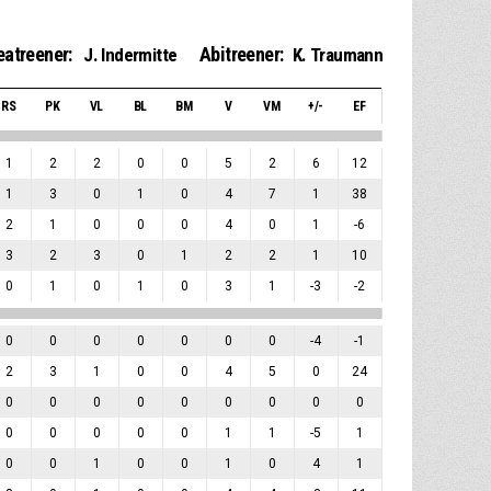
eatreener:
Abitreener:
J. Indermitte
K. Traumann
RS
PK
VL
BL
BM
V
VM
+/-
EF
1
2
2
0
0
5
2
6
12
1
3
0
1
0
4
7
1
38
2
1
0
0
0
4
0
1
-6
3
2
3
0
1
2
2
1
10
0
1
0
1
0
3
1
-3
-2
0
0
0
0
0
0
0
-4
-1
2
3
1
0
0
4
5
0
24
0
0
0
0
0
0
0
0
0
0
0
0
0
0
1
1
-5
1
0
0
1
0
0
1
0
4
1