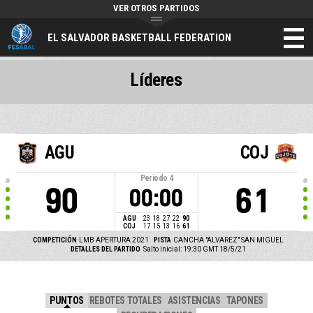
VER OTROS PARTIDOS
EL SALVADOR BASKETBALL FEDERATION
Líderes
AGU
COJ
Periodo
4
90
61
00:00
AGU
23
18
27
22
90
COJ
17
15
13
16
61
COMPETICIÓN
LMB APERTURA 2021
PISTA
CANCHA "ALVAREZ" SAN MIGUEL
DETALLES DEL PARTIDO
Salto inicial: 19:30 GMT 18/5/21
PUNTOS
REBOTES TOTALES
ASISTENCIAS
TAPONES