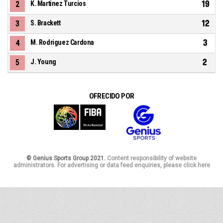
19
2
K. Martinez Turcios
12
3
S. Brackett
3
4
M. Rodriguez Cardona
2
5
J. Young
OFRECIDO POR
© Genius Sports Group 2021.
Content responsibility of website
administrators. For advertising or data feed enquiries, please click here