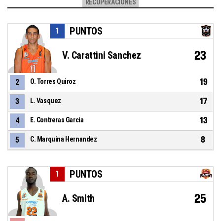
RECUPERACIONES
PUNTOS
1
23
V. Carattini Sanchez
19
2
O. Torres Quiroz
17
3
L. Vasquez
13
4
E. Contreras Garcia
8
5
C. Marquina Hernandez
PUNTOS
1
25
A. Smith