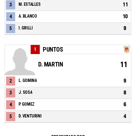
11
3
M. ESTALLES
10
4
A. BLANCO
9
5
I. GRILLI
PUNTOS
1
11
D. MARTIN
9
2
L. GOMINA
8
3
J. SOSA
6
4
P. GOMEZ
4
5
D. VENTURINI