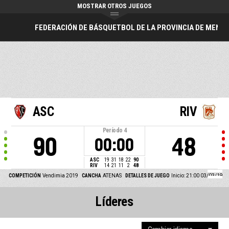
MOSTRAR OTROS JUEGOS
FEDERACIÓN DE BÁSQUETBOL DE LA PROVINCIA DE MEND
ASC
RIV
Período
4
90
48
00:00
ASC
19
31
18
22
90
RIV
14
21
11
2
48
COMPETICIÓN
Vendimia 2019
CANCHA
ATENAS
DETALLES DE JUEGO
Inicio: 21:00 03/03/19
Líderes