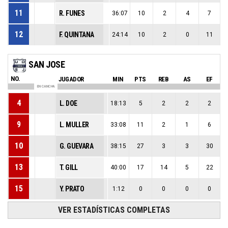
11
R. FUNES
36:07
10
2
4
7
12
F. QUINTANA
24:14
10
2
0
11
SAN JOSE
NO.
JUGADOR
MIN
PTS
REB
AS
EF
EN CANCHA
4
L. DOE
18:13
5
2
2
2
9
L. MULLER
33:08
11
2
1
6
10
G. GUEVARA
38:15
27
3
3
30
13
T. GILL
40:00
17
14
5
22
15
Y. PRATO
1:12
0
0
0
0
VER ESTADÍSTICAS COMPLETAS