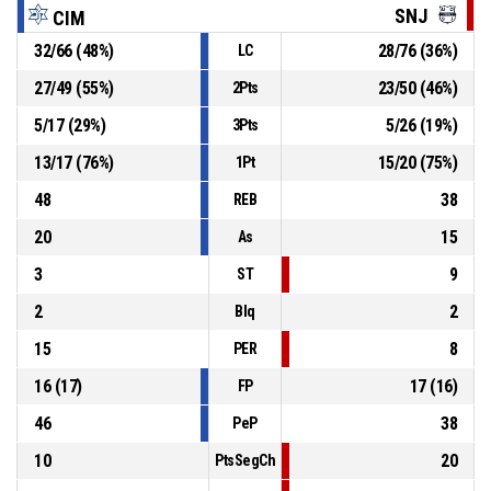
SNJ
CIM
32
/
66
(
48
%)
28
/
76
(
36
%)
LC
12, F. QUINTANA
, Falta recibida
P4
00:28
27
/
49
(
55
%)
23
/
50
(
46
%)
2Pts
P4
00:28
8, E. AVALOS
, Falta personal
5
/
17
(
29
%)
5
/
26
(
19
%)
3Pts
13
/
17
(
76
%)
15
/
20
(
75
%)
1Pt
48
38
REB
20
15
As
3
9
ST
2
2
Blq
15
8
PER
16
(
17
)
17
(
16
)
FP
46
38
PeP
10
20
PtsSegCh