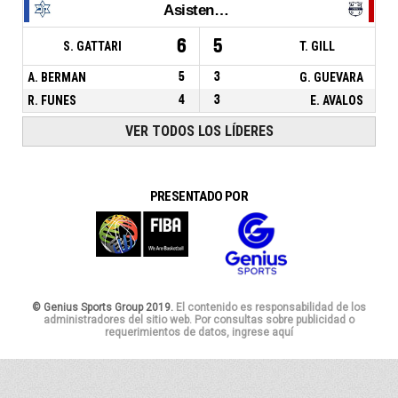
Asistencias
6
5
S. GATTARI
T. GILL
A. BERMAN
5
3
G. GUEVARA
R. FUNES
4
3
E. AVALOS
VER TODOS LOS LÍDERES
PRESENTADO POR
© Genius Sports Group 2019.
El contenido es responsabilidad de los
administradores del sitio web. Por consultas sobre publicidad o
requerimientos de datos, ingrese aquí