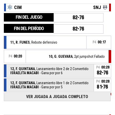
CIM
SNJ
FIN DEL JUEGO
82-76
FIN DEL PERÍODO
82-76
11, R. FUNES
, Rebote defensivo
P4
00:17
P4
00:20
10, G. GUEVARA
, 2pt jumpshot Fallado
P4
00:28
12, F. QUINTANA
, Lanzamiento libre 2 de 2 Convertido
82-76
ISRAELITA MACABI
- Gana por por 6
P4
00:28
12, F. QUINTANA
, Lanzamiento libre 1 de 2 Convertido
81-76
ISRAELITA MACABI
- Gana por por 5
VER JUGADA A JUGADA COMPLETO
P4
00:28
15, Y. PRATO
, Sustitución (ingresa)
P4
00:28
8, E. AVALOS
, Sustitución (sale)