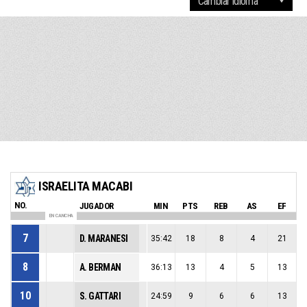
ISRAELITA MACABI
NO.
JUGADOR
MIN
PTS
REB
AS
EF
EN CANCHA
7
D. MARANESI
35:42
18
8
4
21
8
A. BERMAN
36:13
13
4
5
13
10
S. GATTARI
24:59
9
6
6
13