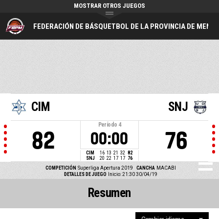
MOSTRAR OTROS JUEGOS
FEDERACIÓN DE BÁSQUETBOL DE LA PROVINCIA DE MEND
CIM
SNJ
Período
4
82
76
00:00
CIM
16
13
21
32
82
SNJ
20
22
17
17
76
COMPETICIÓN
Superliga Apertura 2019
CANCHA
MACABI
DETALLES DE JUEGO
Inicio: 21:30 30/04/19
Resumen