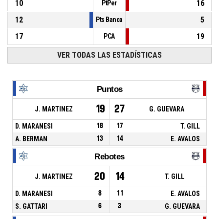
10
16
PtPer
12
5
Pts Banca
17
19
PCA
VER TODAS LAS ESTADÍSTICAS
Puntos
19
27
J. MARTINEZ
G. GUEVARA
D. MARANESI
18
17
T. GILL
A. BERMAN
13
14
E. AVALOS
Rebotes
20
14
J. MARTINEZ
T. GILL
D. MARANESI
8
11
E. AVALOS
S. GATTARI
6
3
G. GUEVARA