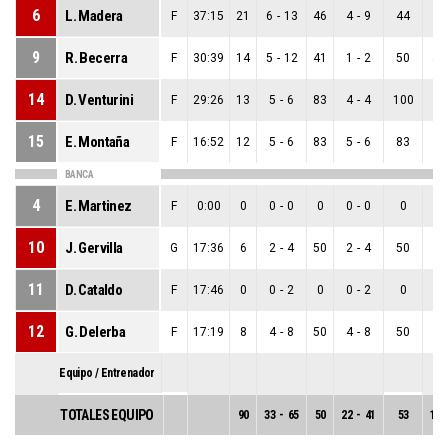
6
L. Madera
F
37:15
21
6
-
13
46
4
-
9
44
2
9
R. Becerra
F
30:39
14
5
-
12
41
1
-
2
50
4
-
14
D. Venturini
F
29:26
13
5
-
6
83
4
-
4
100
1
15
E. Montaña
F
16:52
12
5
-
6
83
5
-
6
83
0
BANCA
4
E. Martinez
F
0:00
0
0
-
0
0
0
-
0
0
0
10
J. Gervilla
G
17:36
6
2
-
4
50
2
-
4
50
0
11
D. Cataldo
F
17:46
0
0
-
2
0
0
-
2
0
0
12
G. Delerba
F
17:19
8
4
-
8
50
4
-
8
50
0
Equipo / Entrenador
TOTALES EQUIPO
90
33
-
65
50
22
-
41
53
11