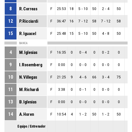
8
R. Correas
F
25:53
18
5
-
10
50
2
-
4
50
3
12
P. Ricciardi
F
36:47
16
7
-
12
58
7
-
12
58
0
15
R. Iguacel
F
25:48
15
5
-
10
50
4
-
8
50
1
BANCA
4
M. Iglesias
F
16:35
0
0
-
4
0
0
-
2
0
0
9
I. Rosemberg
F
0:00
0
0
-
0
0
0
-
0
0
0
10
N. Villegas
F
21:25
9
4
-
6
66
3
-
4
75
1
11
M. Richardi
F
3:38
0
0
-
1
0
0
-
0
0
0
13
B. Iglesias
F
0:00
0
0
-
0
0
0
-
0
0
0
14
A. Horen
F
10:54
4
1
-
2
50
1
-
2
50
0
Equipo / Entrenador