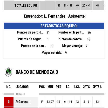
TOTALES EQUIPO
86
31
-
63
49
20
-
41
48
11
L. Fernandez
Entrenador:
Asistente:
ESTADISTICAS EQUIPO:
Puntos de pérdidas:
Puntos en la pintura:
21
36
Puntos de segunda oportunidad:
Puntos de contra ataque:
1
16
Puntos de la banca:
Mayor ventaja:
13
7
Mayor corrida:
9
BANCO DE MENDOZA B
NO.
JUGADOR
POS
MIN
PTS
LC
LC%
2PTS
2PTS%
3P
INICIALES
5
P. Gavasci
F
33:07
16
6
-
14
42
2
-
6
33
4