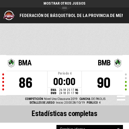
MOSTRAR OTROS JUEGOS
FEDERACIÓN DE BÁSQUETBOL DE LA PROVINCIA DE MEND
BMA
BMB
Período
4
86
90
00:00
BMA
26
18
25
17
86
BMB
24
18
31
17
90
COMPETICIÓN
Nivel Uno Clausura 2019
CANCHA
DE PAOLIS
DETALLES DE JUEGO
Inicio: 20:00 28/10/19
PÚBLICO
4
Estadísticas completas