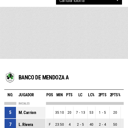
BANCO DE MENDOZA A
NO.
JUGADOR
POS
MIN
PTS
LC
LC%
2PTS
2PTS%
3P
INICIALES
5
M. Carrion
35:10
20
7
-
13
53
1
-
5
20
6
7
L. Rivera
F
23:50
4
2
-
5
40
2
-
4
50
0