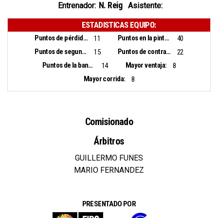
N. Reig
Entrenador:
Asistente:
ESTADISTICAS EQUIPO:
Puntos de pérdidas:
Puntos en la pintura:
11
40
Puntos de segunda oportunidad:
Puntos de contra ataque:
15
22
Puntos de la banca:
Mayor ventaja:
14
8
Mayor corrida:
8
Comisionado
Árbitros
GUILLERMO FUNES
MARIO FERNANDEZ
PRESENTADO POR