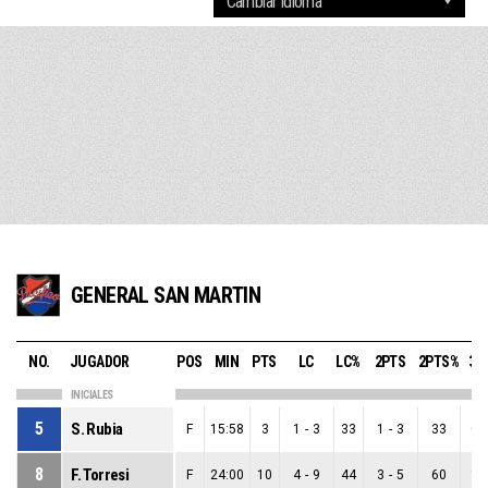
GENERAL SAN MARTIN
NO.
JUGADOR
POS
MIN
PTS
LC
LC%
2PTS
2PTS%
3P
INICIALES
5
S. Rubia
F
15:58
3
1
-
3
33
1
-
3
33
0
-
8
F. Torresi
F
24:00
10
4
-
9
44
3
-
5
60
1
-