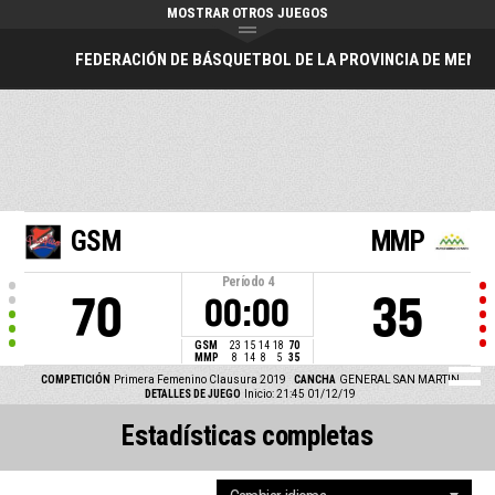
MOSTRAR OTROS JUEGOS
FEDERACIÓN DE BÁSQUETBOL DE LA PROVINCIA DE MEND
GSM
MMP
Período
4
70
35
00:00
GSM
23
15
14
18
70
MMP
8
14
8
5
35
COMPETICIÓN
Primera Femenino Clausura 2019
CANCHA
GENERAL SAN MARTIN
DETALLES DE JUEGO
Inicio: 21:45 01/12/19
Estadísticas completas