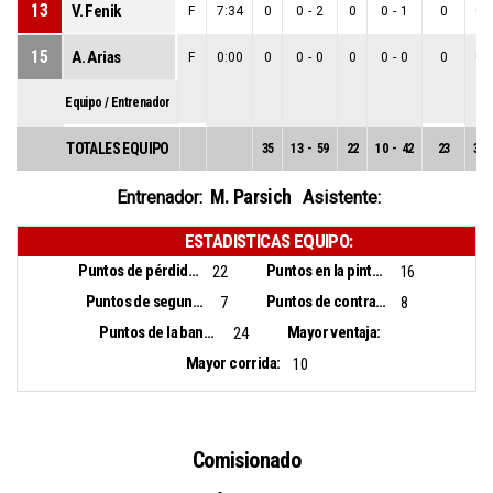
13
V. Fenik
F
7:34
0
0
-
2
0
0
-
1
0
0
-
15
A. Arias
F
0:00
0
0
-
0
0
0
-
0
0
0
-
Equipo / Entrenador
TOTALES EQUIPO
35
13
-
59
22
10
-
42
23
3
-
M. Parsich
Entrenador:
Asistente:
ESTADISTICAS EQUIPO:
Puntos de pérdidas:
Puntos en la pintura:
22
16
Puntos de segunda oportunidad:
Puntos de contra ataque:
7
8
Puntos de la banca:
Mayor ventaja:
24
Mayor corrida:
10
Comisionado