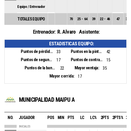
Equipo / Entrenador
TOTALES EQUIPO
70
25
-
64
39
22
-
46
47
3
-
R. Alvaro
Entrenador:
Asistente:
ESTADISTICAS EQUIPO:
Puntos de pérdidas:
Puntos en la pintura:
33
42
Puntos de segunda oportunidad:
Puntos de contra ataque:
17
15
Puntos de la banca:
Mayor ventaja:
22
35
Mayor corrida:
17
MUNICIPALIDAD MAIPU A
NO.
JUGADOR
POS
MIN
PTS
LC
LC%
2PTS
2PTS%
3P
INICIALES