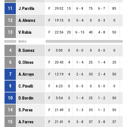
11
J. Parrilla
F
29:02
15
6
-
8
75
6
-
7
85
0
-
12
A. Alvarez
F
19:15
0
0
-
4
0
0
-
3
0
0
-
13
V. Rubia
F
22:56
20
6
-
15
40
4
-
8
50
2
-
BANCA
4
R. Gomez
F
0:00
0
0
-
0
0
0
-
0
0
0
-
6
G. Olmos
F
20:43
4
1
-
4
25
1
-
4
25
0
-
7
A. Arroyo
F
12:19
4
2
-
6
33
2
-
4
50
0
-
9
C. Pinelli
F
6:23
0
0
-
0
0
0
-
0
0
0
-
10
D. Bordin
F
5:54
3
1
-
4
25
1
-
2
50
0
-
14
S. Perea
F
21:49
2
1
-
3
33
1
-
2
50
0
-
15
A. Farres
F
21:41
9
3
-
8
37
3
-
8
37
0
-