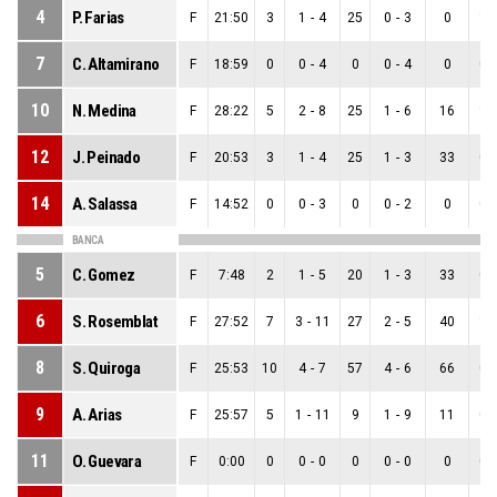
4
P. Farias
F
21:50
3
1
-
4
25
0
-
3
0
1
-
7
C. Altamirano
F
18:59
0
0
-
4
0
0
-
4
0
0
-
10
N. Medina
F
28:22
5
2
-
8
25
1
-
6
16
1
-
12
J. Peinado
F
20:53
3
1
-
4
25
1
-
3
33
0
-
14
A. Salassa
F
14:52
0
0
-
3
0
0
-
2
0
0
-
BANCA
5
C. Gomez
F
7:48
2
1
-
5
20
1
-
3
33
0
-
6
S. Rosemblat
F
27:52
7
3
-
11
27
2
-
5
40
1
-
8
S. Quiroga
F
25:53
10
4
-
7
57
4
-
6
66
0
-
9
A. Arias
F
25:57
5
1
-
11
9
1
-
9
11
0
-
11
O. Guevara
F
0:00
0
0
-
0
0
0
-
0
0
0
-