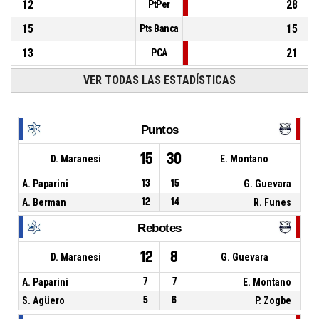
12
28
PtPer
15
15
Pts Banca
13
21
PCA
VER TODAS LAS ESTADÍSTICAS
Puntos
15
30
D. Maranesi
E. Montano
A. Paparini
13
15
G. Guevara
A. Berman
12
14
R. Funes
Rebotes
12
8
D. Maranesi
G. Guevara
A. Paparini
7
7
E. Montano
S. Agüero
5
6
P. Zogbe