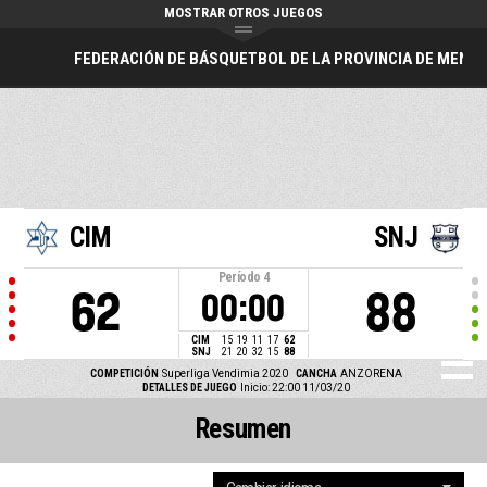
MOSTRAR OTROS JUEGOS
FEDERACIÓN DE BÁSQUETBOL DE LA PROVINCIA DE MEND
CIM
SNJ
Período
4
62
88
00:00
CIM
15
19
11
17
62
SNJ
21
20
32
15
88
COMPETICIÓN
Superliga Vendimia 2020
CANCHA
ANZORENA
DETALLES DE JUEGO
Inicio: 22:00 11/03/20
Resumen