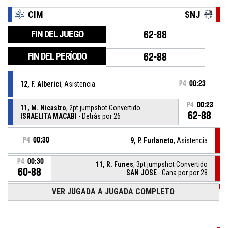
CIM
SNJ
FIN DEL JUEGO
62-88
FIN DEL PERÍODO
62-88
12, F. Alberici
, Asistencia
P4
00:23
P4
00:23
11, M. Nicastro
, 2pt jumpshot Convertido
62-88
ISRAELITA MACABI
- Detrás por 26
P4
00:30
9, P. Furlaneto
, Asistencia
P4
00:30
11, R. Funes
, 3pt jumpshot Convertido
60-88
SAN JOSE
- Gana por por 28
VER JUGADA A JUGADA COMPLETO
P4
00:44
8, Y. Prato
, Rebote defensivo
14, R. Pezutti
, 2pt bandeja Fallado
P4
00:47