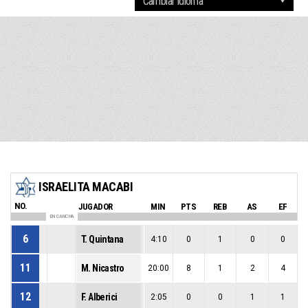
ISRAELITA MACABI
NO.
JUGADOR
MIN
PTS
REB
AS
EF
EN CANCHA
6
T. Quintana
4:10
0
1
0
0
11
M. Nicastro
20:00
8
1
2
4
12
F. Alberici
2:05
0
0
1
1