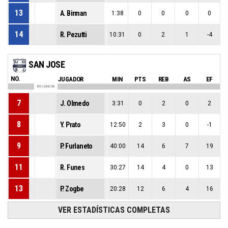
13
A. Birman
1:38
0
0
0
0
14
R. Pezutti
10:31
0
2
1
-4
SAN JOSE
NO.
JUGADOR
MIN
PTS
REB
AS
EF
EN CANCHA
7
J. Olmedo
3:31
0
2
0
2
8
Y. Prato
12:50
2
3
0
-1
9
P. Furlaneto
40:00
14
6
7
19
11
R. Funes
30:27
14
4
0
13
13
P. Zogbe
20:28
12
6
4
16
VER ESTADÍSTICAS COMPLETAS