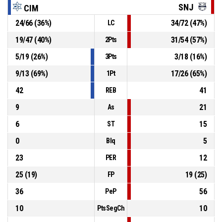
SNJ
CIM
24
/
66
(
36
%)
34
/
72
(
47
%)
LC
6, T. Quintana
, Rebote defensivo
P4
00:52
19
/
47
(
40
%)
31
/
54
(
57
%)
2Pts
P4
00:56
11, R. Funes
, 2pt bandeja Fallado
5
/
19
(
26
%)
3
/
18
(
16
%)
3Pts
9
/
13
(
69
%)
17
/
26
(
65
%)
1Pt
42
41
REB
9
21
As
6
15
ST
0
5
Blq
23
12
PER
25
(
19
)
19
(
25
)
FP
36
56
PeP
10
10
PtsSegCh