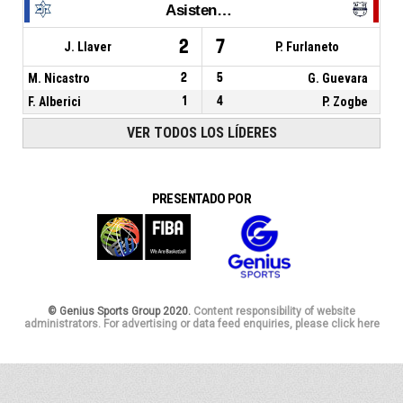
Asistencias
2
7
J. Llaver
P. Furlaneto
M. Nicastro
2
5
G. Guevara
F. Alberici
1
4
P. Zogbe
VER TODOS LOS LÍDERES
PRESENTADO POR
© Genius Sports Group 2020.
Content responsibility of website
administrators. For advertising or data feed enquiries, please click here