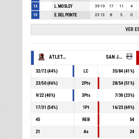
13
L. MOSLEY
39:19
17
11
4
15
E. DEL PONTE
23:13
8
5
0
VER E
ATLET...
SAN J...
32
/
72
(
44
%)
LC
35
/
84
(
41
%)
23
/
50
(
46
%)
2Pts
28
/
54
(
51
%)
9
/
22
(
40
%)
3Pts
7
/
30
(
23
%)
17
/
31
(
54
%)
1Pt
16
/
23
(
69
%)
45
REB
54
21
As
24