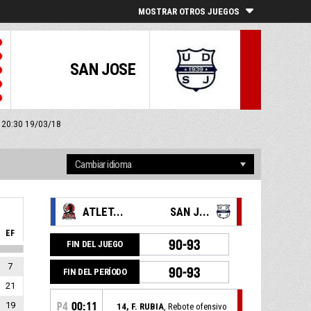
MOSTRAR OTROS JUEGOS
SAN JOSE
: 20:30 19/03/18
ATLET...
SAN J...
EF
90-93
FIN DEL JUEGO
7
90-93
FIN DEL PERÍODO
21
19
P4
00:11
14, F. RUBIA
, Rebote ofensivo