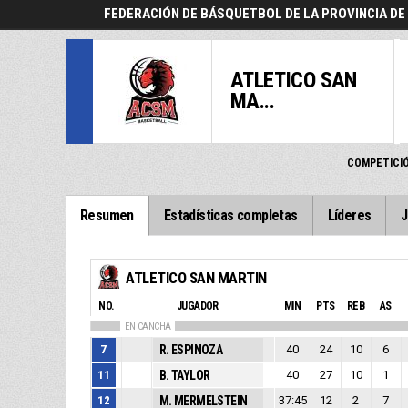
FEDERACIÓN DE BÁSQUETBOL DE LA PROVINCIA D
ATLETICO SAN
MA...
COMPETICI
Resumen
Estadísticas completas
Líderes
J
ATLETICO SAN MARTIN
NO.
JUGADOR
MIN
PTS
REB
AS
EN CANCHA
7
R. ESPINOZA
40
24
10
6
11
B. TAYLOR
40
27
10
1
12
M. MERMELSTEIN
37:45
12
2
7