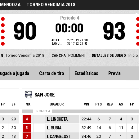
E MENDOZA
TORNEO VENDIMIA 2018
Período
4
90
93
00:00
ATLET...
27
23
19
21
90
SAN J...
33
17
22
21
93
ÓN
Torneo Vendimia 2018
CANCHA
POLIMENI
DETALLES DE JUEGO
Inicio
ugada a jugada
Carta de tiro
Estadísticas
Previa
SAN JOSE
FP
EF
NO.
JUGADOR
MIN
PTS
REB
AS
FP
EN CANCHA
3
29
4
L. LINCHETA
22:44
6
7
4
3
2
30
5
L. RUBIA
32:49
14
6
11
4
2
13
7
I. CANGELOSI
34:46
20
7
1
3