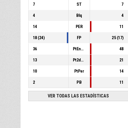
7
ST
7
4
Blq
4
14
PER
11
18
(
24
)
FP
25
(
17
)
36
PtEnPint
48
13
Pt2daOp
21
10
PtPer
14
2
PB
11
VER TODAS LAS ESTADÍSTICAS