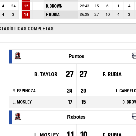
4
24
12
D. BROWN
25:43
15
6
1
4
4
3
14
F. RUBIA
36:38
27
10
4
3
STADÍSTICAS COMPLETAS
Puntos
27
27
B. TAYLOR
F. RUBIA
24
20
R. ESPINOZA
I. CANGEL
17
15
L. MOSLEY
D. BRO
Rebotes
11
10
L. MOSLEY
F. RUBIA