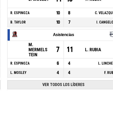
10
8
R. ESPINOZA
C. VELAZQU
10
7
B. TAYLOR
I. CANGEL
Asistencias
M.
7
11
MERMELS
L. RUBIA
TEIN
6
4
R. ESPINOZA
L. LINCH
4
4
L. MOSLEY
F. RU
VER TODOS LOS LÍDERES