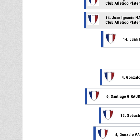
Club Atletico Plate
14, Juan Ignacio 
Club Atletico Plate
14, Juan
4, Gonza
6, Santiago GIRAU
12, Sebas
4, Gonzalo 