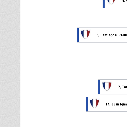
4,
6, Santiago GIRAU
7, T
14, Juan Ign