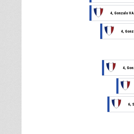
4, Gonzalo 
4, Gon
4, Go
6, 