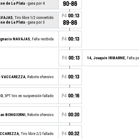
90-86
nse de La Plata
- gana por 4
P4
00:13
NAVAJAS
, Tiro libre 1/2 convertido
89-86
nse de La Plata
- gana por 3
P4
00:13
 Ignacio NAVAJAS
, Falta recibida
P4
00:13
14, Joaquin IRIBARNE
, Falta p
P4
00:13
lo VACCAREZZA
, Rebote ofensivo
P4
00:16
DO
, 3PT tiro en suspensión fallado
P4
00:30
tian BONGIORNI
, Rebote ofensivo
P4
00:32
VACCAREZZA
, Tiro libre 2/2 fallado