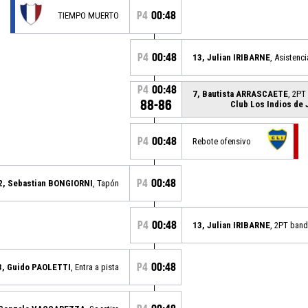
P4
00:48
TIEMPO MUERTO
P4
00:48
13, Julian IRIBARNE
, Asistenci
P4
00:48
7, Bautista ARRASCAETE
, 2PT
88-86
Club Los Indios de 
P4
00:48
Rebote ofensivo
P4
00:48
2, Sebastian BONGIORNI
, Tapón
P4
00:48
13, Julian IRIBARNE
, 2PT band
P4
00:48
3, Guido PAOLETTI
, Entra a pista