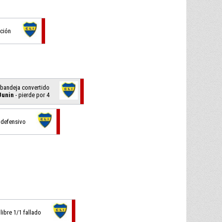
ción
 bandeja convertido
Junin
- pierde por 4
 defensivo
 libre 1/1 fallado