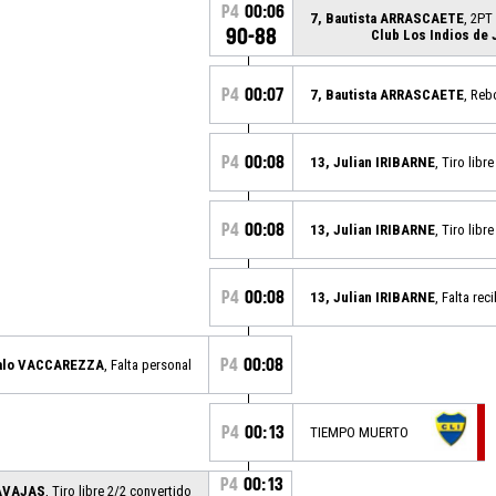
P4
00:06
7, Bautista ARRASCAETE
, 2PT
90-88
Club Los Indios de 
P4
00:07
7, Bautista ARRASCAETE
, Reb
P4
00:08
13, Julian IRIBARNE
, Tiro libr
P4
00:08
13, Julian IRIBARNE
, Tiro libr
P4
00:08
13, Julian IRIBARNE
, Falta rec
P4
00:08
alo VACCAREZZA
, Falta personal
P4
00:13
TIEMPO MUERTO
P4
00:13
NAVAJAS
, Tiro libre 2/2 convertido