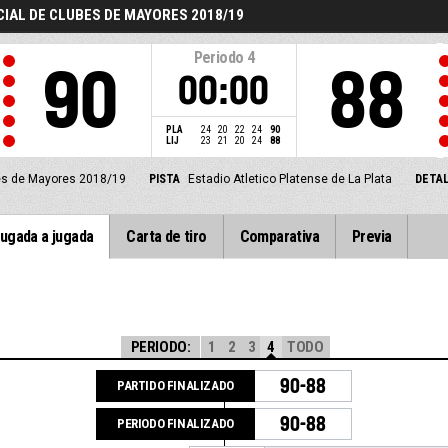
CIAL DE CLUBES DE MAYORES 2018/19
Periodo
4
90
88
00:00
PLA
24
20
22
24
90
LIJ
23
21
20
24
88
bes de Mayores 2018/19
PISTA
Estadio Atletico Platense de La Plata
DETAL
ugada a jugada
Carta de tiro
Comparativa
Previa
PERIODO:
1
2
3
4
TODO
90-88
PARTIDO FINALIZADO
90-88
PERIODO FINALIZADO