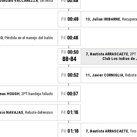
P4
00:48
 Gonzalo VACCAREZZA
, Se retira
P4
00:48
13, Julian IRIBARNE
, Recupera
P4
00:48
DO
, Pérdida en el manejo del balón
P4
00:50
7, Bautista ARRASCAETE
, 2PT
88-84
Club Los Indios de 
P4
00:52
11, Javier CORNIGLIA
, Rebote
P4
00:57
omas HOUGH
, 2PT bandeja fallado
P4
01:16
acio NAVAJAS
, Rebote defensivo
P4
01:18
7, Bautista ARRASCAETE
, Tiro