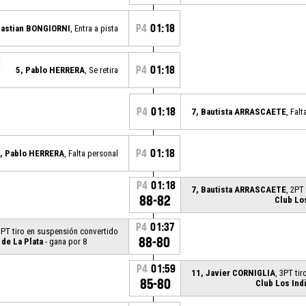
P4
01:18
bastian BONGIORNI
, Entra a pista
P4
01:18
5, Pablo HERRERA
, Se retira
P4
01:18
7, Bautista ARRASCAETE
, Falt
P4
01:18
, Pablo HERRERA
, Falta personal
P4
01:18
7, Bautista ARRASCAETE
, 2PT
88-82
Club Lo
P4
01:37
3PT tiro en suspensión convertido
88-80
 de La Plata
- gana por 8
P4
01:59
11, Javier CORNIGLIA
, 3PT ti
85-80
Club Los Ind