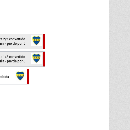
bre 2/2 convertido
nin
- pierde por 5
bre 1/2 convertido
nin
- pierde por 6
ecibida