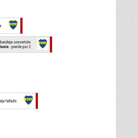
a
 bandeja convertido
Junin
- pierde por 2
eja fallado