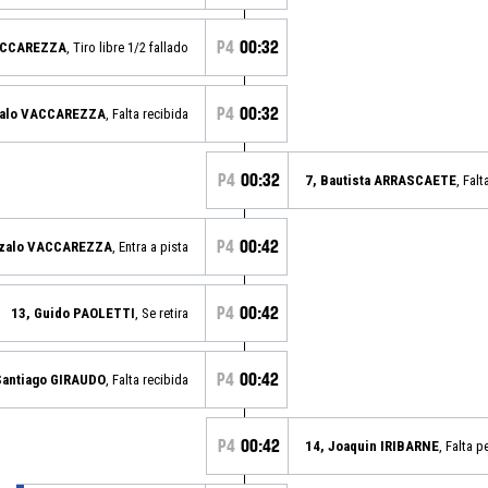
P4
00:32
VACCAREZZA
, Tiro libre 1/2 fallado
P4
00:32
zalo VACCAREZZA
, Falta recibida
P4
00:32
7, Bautista ARRASCAETE
, Fal
P4
00:42
nzalo VACCAREZZA
, Entra a pista
P4
00:42
13, Guido PAOLETTI
, Se retira
P4
00:42
Santiago GIRAUDO
, Falta recibida
P4
00:42
14, Joaquin IRIBARNE
, Falta p