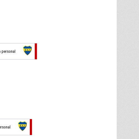
ta personal
ersonal