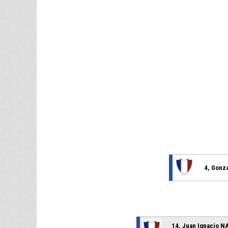
4, Gonz
14, Juan Ignacio 