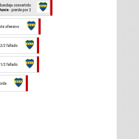
 bandeja convertido
Junin
- pierde por 2
ote ofensivo
e 2/2 fallado
e 1/2 fallado
ibida