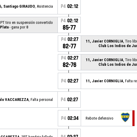
P4
02:12
6, Santiago GIRAUDO
, Asistencia
P4
02:12
3PT tiro en suspensión convertido
85-77
Plata
- gana por 8
P4
02:27
11, Javier CORNIGLIA
, Tiro li
82-77
Club Los Indios de Ju
P4
02:27
11, Javier CORNIGLIA
, Tiro li
82-76
Club Los Indios de Ju
P4
02:27
11, Javier CORNIGLIA
, Falta r
P4
02:27
alo VACCAREZZA
, Falta personal
P4
02:34
Rebote defensivo
P4
02:37
VACCAREZZA
, 2PT bandeja fallado