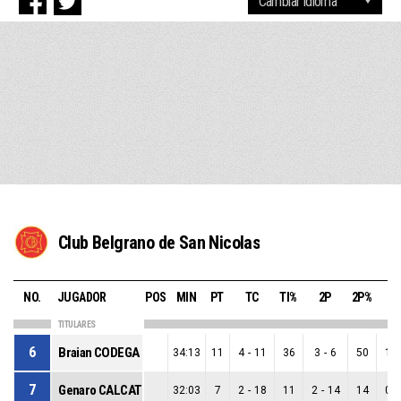
Club Belgrano de San Nicolas
NO.
JUGADOR
POS
MIN
PT
TC
TI%
2P
2P%
3
TITULARES
6
Braian CODEGA
34:13
11
4
-
11
36
3
-
6
50
1
-
7
Genaro CALCATERRA
32:03
7
2
-
18
11
2
-
14
14
0
-