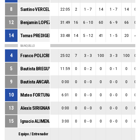
8
Santino VERCELLI
22:05
2
1
-
7
14
1
-
7
14
0
-
12
Benjamin LOPEZ
31:49
16
6
-
10
60
6
-
9
66
0
-
14
Tomas PREDIGER
33:48
14
5
-
12
41
1
-
5
20
4
-
BANQUILLO
4
Franco POLICRITE
25:02
7
3
-
3
100
3
-
3
100
0
-
5
Bautista BREGUY
11:59
0
0
-
2
0
0
-
1
0
0
-
9
Bautista ANCARANI
0:00
0
0
-
0
0
0
-
0
0
0
-
10
Mateo FORTUNATO
6:01
0
0
-
0
0
0
-
0
0
0
-
13
Alexis SIRIGNANO
0:00
0
0
-
0
0
0
-
0
0
0
-
15
Ignacio ALIMENA
3:00
0
0
-
0
0
0
-
0
0
0
-
Equipo / Entrenador