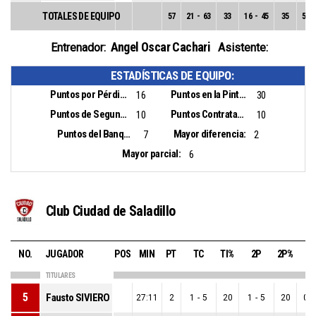
TOTALES DE EQUIPO
57
21
-
63
33
16
-
45
35
5
-
Angel Oscar Cachari
Entrenador:
Asistente:
ESTADÍSTICAS DE EQUIPO:
Puntos por Pérdidas:
Puntos en la Pintura:
16
30
Puntos de Segunda Oportunidad:
Puntos Contrataque:
10
10
Puntos del Banquillo:
Mayor diferencia:
7
2
Mayor parcial:
6
Club Ciudad de Saladillo
NO.
JUGADOR
POS
MIN
PT
TC
TI%
2P
2P%
3
TITULARES
5
Fausto SIVIERO
27:11
2
1
-
5
20
1
-
5
20
0
-