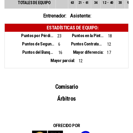
TOTALES DE EQUIPO
63
21
-
61
34
12
-
40
30
9
-
Entrenador:
Asistente:
ESTADÍSTICAS DE EQUIPO:
Puntos por Pérdidas:
Puntos en la Pintura:
23
18
Puntos de Segunda Oportunidad:
Puntos Contrataque:
6
12
Puntos del Banquillo:
Mayor diferencia:
16
17
Mayor parcial:
12
Comisario
Árbitros
OFRECIDO POR