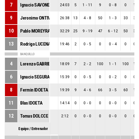
7
Ignacio SAVONE
24:03
5
1
-
11
9
0
-
8
0
1
-
9
Jeronimo ONTIVERO
26:38
13
4
-
8
50
1
-
3
33
3
-
10
Pablo MOREYRA
32:29
25
9
-
19
47
6
-
12
50
3
-
13
Rodrigo LUCENA
19:46
2
0
-
5
0
0
-
4
0
0
-
BANQUILLO
4
Lorenzo GABRIELLONI
18:09
7
2
-
2
100
1
-
1
100
1
-
6
Ignacio SEGURA
15:39
0
0
-
5
0
0
-
2
0
0
-
8
Fermin IDOETA
19:39
9
4
-
6
66
3
-
5
60
1
-
11
Blas IDOETA
14:14
0
0
-
0
0
0
-
0
0
0
-
12
Tomas DOLCCE
2:12
0
0
-
0
0
0
-
0
0
0
-
Equipo / Entrenador