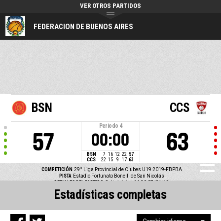
VER OTROS PARTIDOS
FEDERACION DE BUENOS AIRES
BSN
CCS
Periodo
4
57
63
00:00
BSN
7
16
12
22
57
CCS
22
15
9
17
63
COMPETICIÓN
29° Liga Provincial de Clubes U19 2019-FBPBA
PISTA
Estadio Fortunato Bonelli de San Nicolás
DETALLES DEL PARTIDO
Salto inicial: 16:30 07/04/19
Estadísticas completas