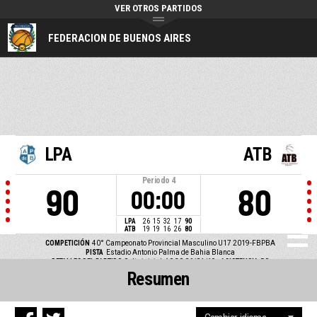
VER OTROS PARTIDOS
FEDERACION DE BUENOS AIRES
LPA
ATB
Periodo
4
90
80
00:00
LPA
26
15
32
17
90
ATB
19
19
16
26
80
COMPETICIÓN
40° Campeonato Provincial Masculino U17 2019-FBPBA
PISTA
Estadio Antonio Palma de Bahia Blanca
DETALLES DEL PARTIDO
Salto inicial: 10:30 06/04/19
ASISTENCIA
50
Resumen