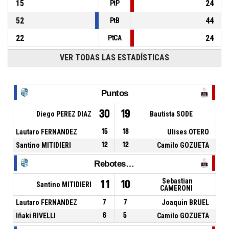
15
24
PtP
52
44
PtB
22
24
PtCA
VER TODAS LAS ESTADÍSTICAS
Puntos
30
19
Diego PEREZ DIAZ
Bautista SODE
Lautaro FERNANDEZ
15
18
Ulises OTERO
Santino MITIDIERI
12
12
Camilo GOZUETA
Rebotes Totales
Sebastian
11
10
Santino MITIDIERI
CAMERONI
Lautaro FERNANDEZ
7
7
Joaquin BRUEL
Iñaki RIVELLI
6
5
Camilo GOZUETA