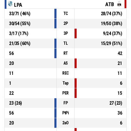
ATB
LPA
33
/
71
(
46
%)
28
/
74
(
37
%)
TC
13, Diego PEREZ DIAZ
, Rebote ofensivo
P4
00:06
30
/
54
(
55
%)
19
/
50
(
38
%)
2P
P4
00:07
8, Ignacio NIEVES
, Tapón
3
/
17
(
17
%)
9
/
24
(
37
%)
3P
21
/
35
(
60
%)
15
/
29
(
51
%)
TL
56
42
RT
20
21
AS
11
11
REC
1
6
Tap
22
15
PER
23
(
26
)
27
(
23
)
FP
56
36
PtPi
20
6
2aO