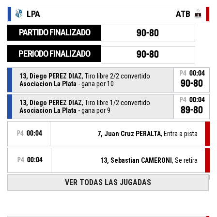
LPA
ATB
PARTIDO FINALIZADO
90-80
PERIODO FINALIZADO
90-80
P4
00:04
13, Diego PEREZ DIAZ
, Tiro libre 2/2 convertido
90-80
Asociacion La Plata
- gana por 10
P4
00:04
13, Diego PEREZ DIAZ
, Tiro libre 1/2 convertido
89-80
Asociacion La Plata
- gana por 9
P4
00:04
7, Juan Cruz PERALTA
, Entra a pista
P4
00:04
13, Sebastian CAMERONI
, Se retira
VER TODAS LAS JUGADAS
13, Diego PEREZ DIAZ
, Falta recibida
P4
00:04
P4
00:04
13, Sebastian CAMERONI
, Falta personal