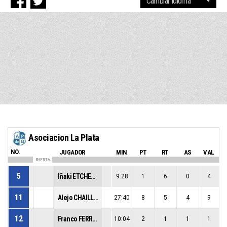
Asociacion La Plata
NO.
JUGADOR
MIN
PT
RT
AS
VAL
EN PISTA
5
Iñaki ETCHEVERRY
9:28
1
6
0
4
11
Alejo CHAILLOU
27:40
8
5
4
9
12
Franco FERRER
10:04
2
1
1
1