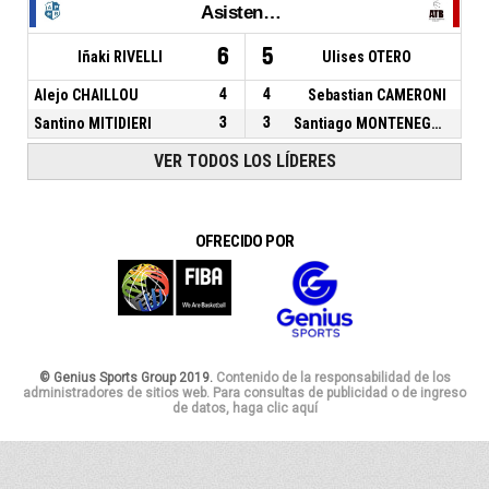
Asistencias
6
5
Iñaki RIVELLI
Ulises OTERO
Alejo CHAILLOU
4
4
Sebastian CAMERONI
Santino MITIDIERI
3
3
Santiago MONTENEGRO
VER TODOS LOS LÍDERES
OFRECIDO POR
© Genius Sports Group 2019.
Contenido de la responsabilidad de los
administradores de sitios web. Para consultas de publicidad o de ingreso
de datos, haga clic aquí