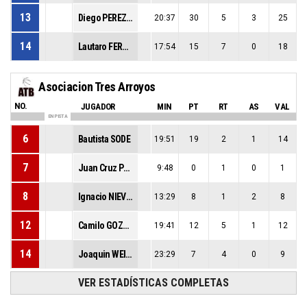
13
Diego PEREZ DIAZ
20:37
30
5
3
25
14
Lautaro FERNANDEZ
17:54
15
7
0
18
Asociacion Tres Arroyos
NO.
JUGADOR
MIN
PT
RT
AS
VAL
EN PISTA
6
Bautista SODE
19:51
19
2
1
14
7
Juan Cruz PERALTA
9:48
0
1
0
1
8
Ignacio NIEVES
13:29
8
1
2
8
12
Camilo GOZUETA
19:41
12
5
1
12
14
Joaquin WEIMANN
23:29
7
4
0
9
VER ESTADÍSTICAS COMPLETAS