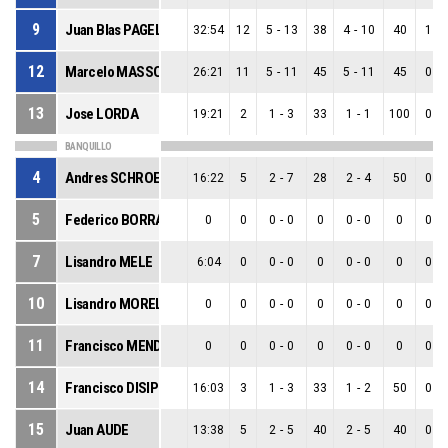
9
Juan Blas PAGELLA
32:54
12
5
-
13
38
4
-
10
40
1
-
12
Marcelo MASSON
26:21
11
5
-
11
45
5
-
11
45
0
-
13
Jose LORDA
19:21
2
1
-
3
33
1
-
1
100
0
-
BANQUILLO
4
Andres SCHROEDER
16:22
5
2
-
7
28
2
-
4
50
0
-
5
Federico BORRAJO
0
0
0
-
0
0
0
-
0
0
0
-
7
Lisandro MELE
6:04
0
0
-
0
0
0
-
0
0
0
-
10
Lisandro MOREL
0
0
0
-
0
0
0
-
0
0
0
-
11
Francisco MENDEZ
0
0
0
-
0
0
0
-
0
0
0
-
14
Francisco DISIPIO
16:03
3
1
-
3
33
1
-
2
50
0
-
15
Juan AUDE
13:38
5
2
-
5
40
2
-
5
40
0
-