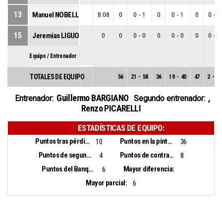
13
Manuel NOBELLI
8:08
0
0
-
1
0
0
-
1
0
0
-
0
15
Jeremias LIGUORI
0
0
0
-
0
0
0
-
0
0
0
-
0
Equipo / Entrenador
TOTALES DE EQUIPO
56
21
-
58
36
19
-
40
47
2
-
18
Guillermo BARGIANO
,
Entrenador:
Segundo entrenador:
Renzo PICARELLI
ESTADÍSTICAS DE EQUIPO:
Puntos tras pérdidas:
Puntos en la pintura:
10
36
Puntos de segunda oportunidad:
Puntos de contraataque:
4
8
Puntos del Banquillo:
Mayor diferencia:
6
Mayor parcial:
6