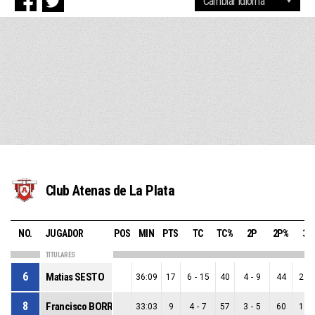
Club Atenas de La Plata
NO.
JUGADOR
POS
MIN
PTS
TC
TC%
2P
2P%
3P
TITULARES
6
Matias SESTO
36:09
17
6
-
15
40
4
-
9
44
2
-
8
Francisco BORRAJO
33:03
9
4
-
7
57
3
-
5
60
1
-