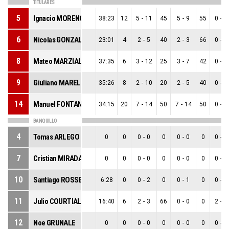
TITULARES
5
Ignacio MORENO
38:23
12
5
-
11
45
5
-
9
55
0
-
2
6
Nicolas GONZALEZ
23:01
4
2
-
5
40
2
-
3
66
0
-
2
8
Mateo MARZIALI
37:35
6
3
-
12
25
3
-
7
42
0
-
5
9
Giuliano MARELLI
35:26
8
2
-
10
20
2
-
5
40
0
-
5
14
Manuel FONTANA
34:15
20
7
-
14
50
7
-
14
50
0
-
0
BANQUILLO
4
Tomas ARLEGO
0
0
0
-
0
0
0
-
0
0
0
-
0
7
Cristian MIRADA
0
0
0
-
0
0
0
-
0
0
0
-
0
10
Santiago ROSSET
6:28
0
0
-
2
0
0
-
1
0
0
-
1
11
Julio COURTIAL
16:40
6
2
-
3
66
0
-
0
0
2
-
3
12
Noe GRUNALE
0
0
0
-
0
0
0
-
0
0
0
-
0