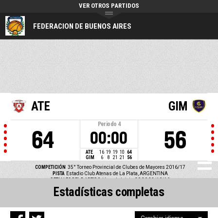
VER OTROS PARTIDOS
FEDERACION DE BUENOS AIRES
ATE
GIM
Periodo
4
64
56
00:00
ATE
16
19
19
10
64
GIM
6
8
21
21
56
COMPETICIÓN
35° Torneo Provincial de Clubes de Mayores 2016/17
PISTA
Estadio Club Atenas de La Plata, ARGENTINA
DETALLES DEL P ARTIDO
Hora de Inicio: 20:30 22/10/16
Estadísticas completas