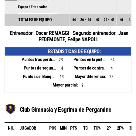
Equipo / Entrenador
TOTALES DE EQUIPO
64
26
-
64
40
22
-
47
46
4
-
1
Oscar REMAGGI
Juan
Entrenador:
Segundo entrenador:
PEDEMONTE
,
Felipe NAPOLI
ESTADÍSTICAS DE EQUIPO:
Puntos tras pérdidas:
Puntos en la pintura:
23
34
Puntos de segunda oportunidad:
Puntos de contraataque:
4
4
Puntos del Banquillo:
Mayor diferencia:
13
23
Mayor parcial:
9
Club Gimnasia y Esgrima de Pergamino
NO.
JUGADOR
POS
MIN
PTS
TC
TC%
2P
2P%
3P