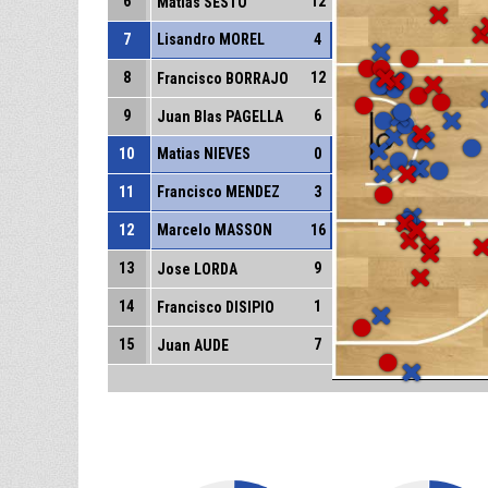
6
12
Matias SESTO
7
Lisandro MOREL
4
8
12
Francisco BORRAJO
9
6
Juan Blas PAGELLA
10
Matias NIEVES
0
11
Francisco MENDEZ
3
12
Marcelo MASSON
16
13
9
Jose LORDA
14
1
Francisco DISIPIO
15
7
Juan AUDE