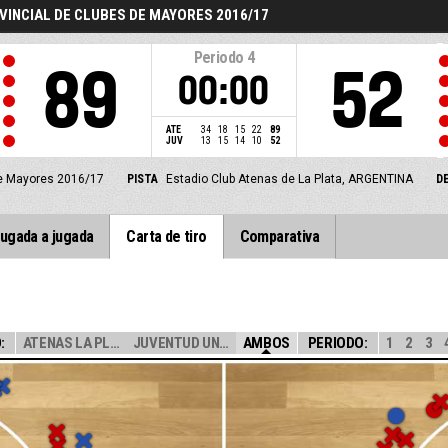
VINCIAL DE CLUBES DE MAYORES 2016/17
Periodo
4
89
52
00:00
ATE
34
18
15
22
89
JUV
13
15
14
10
52
de Mayores 2016/17
PISTA
Estadio Club Atenas de La Plata, ARGENTINA
D
ugada a jugada
Carta de tiro
Comparativa
:
ATENAS LA PLATA
JUVENTUD UNIDA
AMBOS
PERIODO:
1
2
3