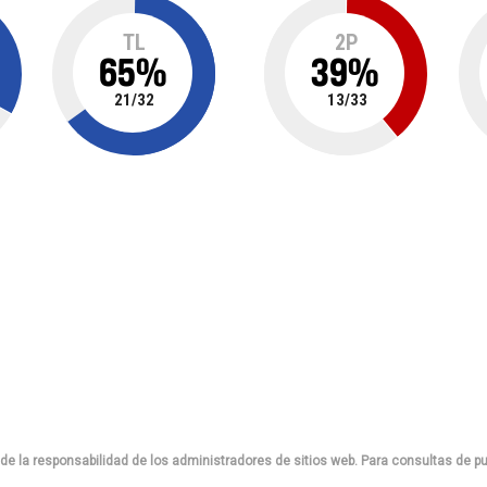
TL
2P
65
%
39
%
21
/
32
13
/
33
de la responsabilidad de los administradores de sitios web. Para consultas de pu