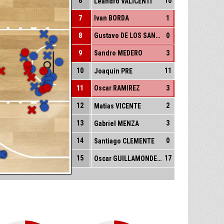
6
10
Leandro VALICENTI
7
Ivan BORDA
1
8
Gustavo DE LOS SANTOS
0
9
Sandro MEDERO
3
10
11
Joaquin PRE
11
Oscar RAMIREZ
3
12
2
Matias VICENTE
13
3
Gabriel MENZA
14
0
Santiago CLEMENTE
15
17
Oscar GUILLAMONDEGUI