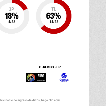
3P
TL
18
%
63
%
4
/
22
14
/
22
OFRECIDO POR
blicidad o de ingreso de datos, haga clic aquí