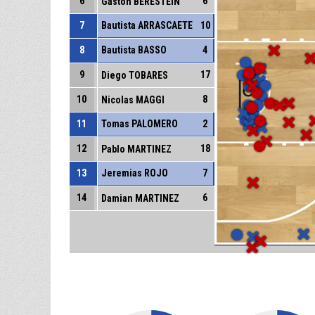
6
6
Gaston BERESTEIN
7
Bautista ARRASCAETE
10
8
Bautista BASSO
4
9
17
Diego TOBARES
10
8
Nicolas MAGGI
11
Tomas PALOMERO
2
12
18
Pablo MARTINEZ
13
Jeremias ROJO
7
14
6
Damian MARTINEZ