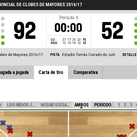
VINCIAL DE CLUBES DE MAYORES 2016/17
Periodo
4
92
52
00:00
LIJ
27
17
26
22
92
HOG
12
14
14
12
52
lubes de Mayores 2016/17
PISTA
Estadio Tomás Corrado de Juín
DETALLE
ugada a jugada
Carta de tiro
Comparativa
:
LOS INDIOS JUNI...
HOGAR SOCIAL BE...
AMBOS
PERIODO:
1
2
3