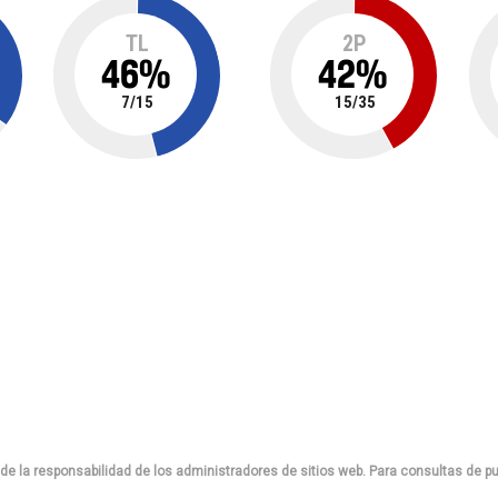
TL
2P
46
%
42
%
7
/
15
15
/
35
de la responsabilidad de los administradores de sitios web. Para consultas de pu