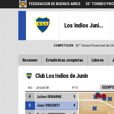
FEDERACION DE BUENOS AIRES
35° TORNEO PRO
Los Indios Juni...
COMPETICIÓN
35° Torneo Provincial de C
Resumen
Estadísticas completas
Líderes
J
Club Los Indios de Junin
EQUIPO
NO.
JUGADOR
PTS
4
5
Julian IRIBARNE
5
Juan VINCENTI
9