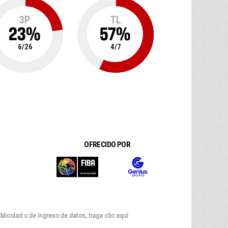
3P
TL
23
%
57
%
6
/
26
4
/
7
OFRECIDO POR
blicidad o de ingreso de datos, haga clic aquí