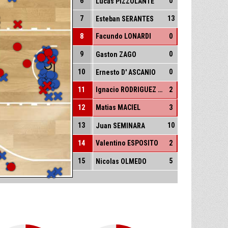
6
0
Lucas PIZZOLANTE
7
13
Esteban SERANTES
8
Facundo LONARDI
0
9
0
Gaston ZAGO
10
0
Ernesto D' ASCANIO
11
Ignacio RODRIGUEZ LAMBRE
2
12
Matias MACIEL
3
13
10
Juan SEMINARA
14
Valentino ESPOSITO
2
15
5
Nicolas OLMEDO