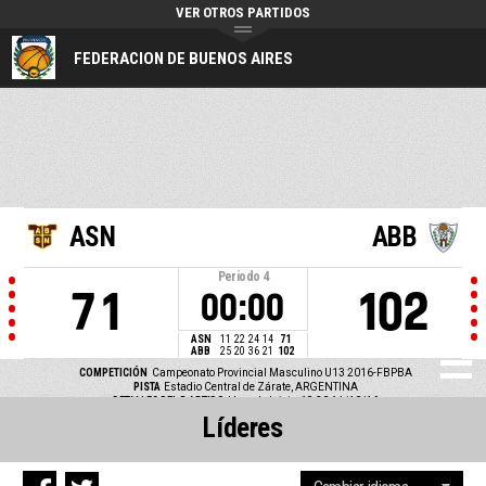
VER OTROS PARTIDOS
FEDERACION DE BUENOS AIRES
ASN
ABB
Periodo
4
71
102
00:00
ASN
11
22
24
14
71
ABB
25
20
36
21
102
COMPETICIÓN
Campeonato Provincial Masculino U13 2016-FBPBA
PISTA
Estadio Central de Zárate, ARGENTINA
DETALLES DEL P ARTIDO
Hora de Inicio: 18:30 14/10/16
Líderes