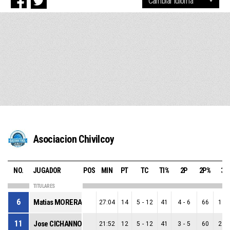
Asociacion Chivilcoy
NO.
JUGADOR
POS
MIN
PT
TC
TI%
2P
2P%
3P
TITULARES
6
Matias MORERA
27:04
14
5
-
12
41
4
-
6
66
1
-
11
Jose CICHANNOWSKI
21:52
12
5
-
12
41
3
-
5
60
2
-