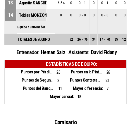
13
Agustin SANCHEZ
6:54
0
0
-
1
0
0
-
1
0
0
-
0
14
Tobias MONZON
0
0
0
-
0
0
0
-
0
0
0
-
0
Equipo / Entrenador
TOTALES DE EQUIPO
72
26
-
76
34
14
-
40
35
12
-
3
Hernan Saiz
David Fidany
Entrenador:
Asistente:
ESTADÍSTICAS DE EQUIPO:
Puntos por Pérdidas:
Puntos en la Pintura:
26
26
Puntos de Segunda Oportunidad:
Puntos Contrataque:
2
21
Puntos del Banquillo:
Mayor diferencia:
11
7
Mayor parcial:
18
Comisario