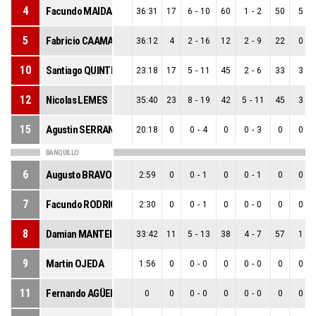
4
Facundo MAIDANA
36:31
17
6
-
10
60
1
-
2
50
5
-
8
5
Fabricio CAAMAÑO
36:12
4
2
-
16
12
2
-
9
22
0
-
7
10
Santiago QUINTERO
23:18
17
5
-
11
45
2
-
6
33
3
-
5
12
Nicolas LEMES
35:40
23
8
-
19
42
5
-
11
45
3
-
8
15
Agustin SERRANO
20:18
0
0
-
4
0
0
-
3
0
0
-
1
BANQUILLO
6
Augusto BRAVO
2:59
0
0
-
1
0
0
-
1
0
0
-
0
7
Facundo RODRIGUEZ
2:30
0
0
-
1
0
0
-
0
0
0
-
1
8
Damian MANTEIGA
33:42
11
5
-
13
38
4
-
7
57
1
-
6
9
Martin OJEDA
1:56
0
0
-
0
0
0
-
0
0
0
-
0
11
Fernando AGÜERO
0
0
0
-
0
0
0
-
0
0
0
-
0