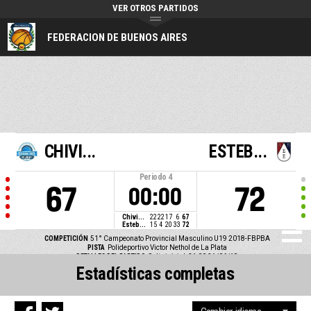
VER OTROS PARTIDOS
FEDERACION DE BUENOS AIRES
CHIVI...
ESTEB...
Periodo
4
67
72
00:00
Chivi...
22
22
17
6
67
Esteb...
15
4
20
33
72
COMPETICIÓN
51° Campeonato Provincial Masculino U19 2018-FBPBA
PISTA
Polideportivo Victor Nethol de La Plata
DETALLES DEL PARTIDO
Salto inicial: 21:00 21/06/18
Estadísticas completas