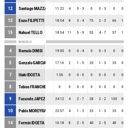
12
Santiago MAZZA
11:22
4
0
-
3
0
0
-
3
0
0
-
13
Enzo FILIPETTI
18:04
8
3
-
4
75
2
-
3
66
1
-
15
Nahuel TELLO
18:54
11
5
-
9
55
4
-
7
57
1
-
BANQUILLO
4
Romulo DINISI
19:05
0
0
-
4
0
0
-
3
0
0
-
5
Gonzalo GARCIA
17:16
2
1
-
5
20
1
-
3
33
0
-
7
Iñaki IDOETA
1:56
0
0
-
0
0
0
-
0
0
0
-
8
Tobias FRANCHELA
0
0
0
-
0
0
0
-
0
0
0
-
9
Facundo JAPEZ
24:12
4
2
-
7
28
2
-
2
100
0
-
10
Pablo MOREYRA
23:57
4
1
-
3
33
1
-
3
33
0
-
14
Fermin IDOETA
16:18
8
2
-
5
40
2
-
5
40
0
-