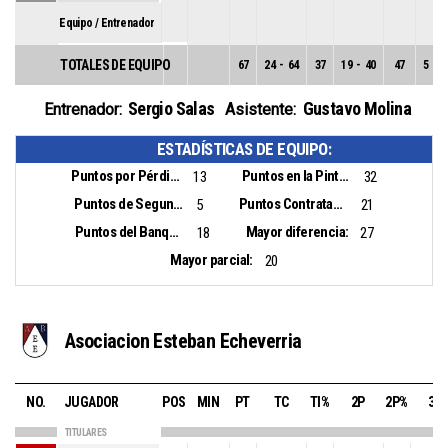
Equipo / Entrenador
TOTALES DE EQUIPO
67
24
-
64
37
19
-
40
47
5
-
2
Sergio Salas
Gustavo Molina
Entrenador:
Asistente:
ESTADÍSTICAS DE EQUIPO:
Puntos por Pérdidas:
Puntos en la Pintura:
13
32
Puntos de Segunda Oportunidad:
Puntos Contrataque:
5
21
Puntos del Banquillo:
Mayor diferencia:
18
27
Mayor parcial:
20
Asociacion Esteban Echeverria
NO.
JUGADOR
POS
MIN
PT
TC
TI%
2P
2P%
3P
TITULARES