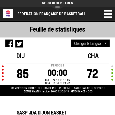
SHOW OTHER GAMES
FÉDÉRATION FRANÇAISE DE BASKETBALL
Feuille de statistiques
DIJ
CHA
PERIODE
4
85
72
00:00
DIJ
24
17
29
15
85
CHA
14
13
21
24
72
COMPÉTITION
COUPE DE FRANCE ROBERT BUSNEL
SALLE
PALAIS DES SPORTS
DÉTAILS MATCH
Indice: 20:00 12/02/19
ATTENDANCE
4000
SASP JDA DIJON BASKET