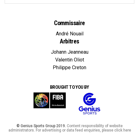
Commissaire
André Nouail
Arbitres
Johann Jeanneau
Valentin Oliot
Philippe Creton
BROUGHT TO YOU BY
© Genius Sports Group 2019.
Content responsibility of website
administrators. For advertising or data feed enquiries, please click here