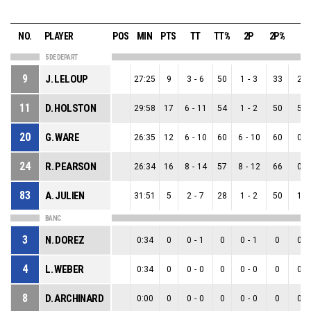
NO.
PLAYER
POS
MIN
PTS
TT
TT%
2P
2P%
3P
5 DE DEPART
9
J. LELOUP
27:25
9
3
-
6
50
1
-
3
33
2
-
11
D. HOLSTON
29:58
17
6
-
11
54
1
-
2
50
5
-
20
G. WARE
26:35
12
6
-
10
60
6
-
10
60
0
-
24
R. PEARSON
26:34
16
8
-
14
57
8
-
12
66
0
-
83
A. JULIEN
31:51
5
2
-
7
28
1
-
2
50
1
-
BANC
3
N. DOREZ
0:34
0
0
-
1
0
0
-
1
0
0
-
4
L. WEBER
0:34
0
0
-
0
0
0
-
0
0
0
-
8
D. ARCHINARD
0:00
0
0
-
0
0
0
-
0
0
0
-