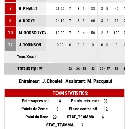
7
B. PINAULT
21:22
7
3
-
9
33
2
-
5
40
1
-
8
A. NDOYE
24:12
7
3
-
5
60
3
-
4
75
0
-
10
M. DOSSOU YOVO
10:00
7
2
-
4
50
2
-
2
100
0
-
12
J. ROBINSON
0:00
0
0
-
0
0
0
-
0
0
0
-
Team / Coach
TOTAUX EQUIPE
72
24
-
56
42
20
-
37
54
4
-
J. Choulet
M. Pacquaut
Entraîneur::
Assistant:
TEAM STATISTICS:
Points après balles perdues:
Points intérieurs:
14
36
Points de 2ème chance:
Pts en contre-attaque:
8
12
Point du Banc:
STAT_TEAMMATCH_BASKETBALL_sBiggestLead_NAME:
29
6
STAT_TEAMMATCH_BASKETBALL_sBiggestScoringRun_NAME:
7