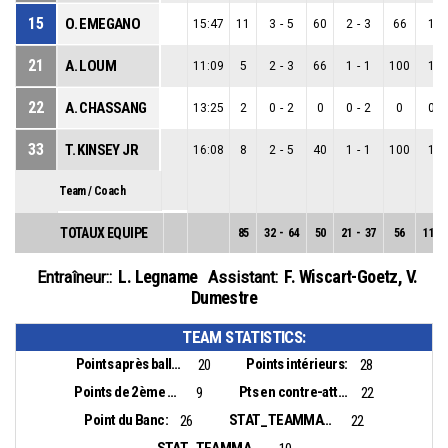
15
O. EMEGANO
15:47
11
3
-
5
60
2
-
3
66
1
-
21
A. LOUM
11:09
5
2
-
3
66
1
-
1
100
1
-
22
A. CHASSANG
13:25
2
0
-
2
0
0
-
2
0
0
-
33
T. KINSEY JR
16:08
8
2
-
5
40
1
-
1
100
1
-
Team / Coach
TOTAUX EQUIPE
85
32
-
64
50
21
-
37
56
11
-
L. Legname
F. Wiscart-Goetz
,
V.
Entraîneur::
Assistant:
Dumestre
TEAM STATISTICS:
Points après balles perdues:
Points intérieurs:
20
28
Points de 2ème chance:
Pts en contre-attaque:
9
22
Point du Banc:
STAT_TEAMMATCH_BASKETBALL_sBiggestLead_NAME:
26
22
STAT_TEAMMATCH_BASKETBALL_sBiggestScoringRun_NAME: