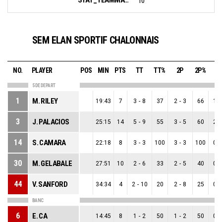
10
SEM ELAN SPORTIF CHALONNAIS
NO.
PLAYER
POS
MIN
PTS
TT
TT%
2P
2P%
3
5 DE DEPART
1
M. RILEY
19:43
7
3
-
8
37
2
-
3
66
1
-
3
J. PALACIOS
25:15
14
5
-
9
55
3
-
5
60
2
-
14
S. CAMARA
22:18
8
3
-
3
100
3
-
3
100
0
-
30
M. GELABALE
27:51
10
2
-
6
33
2
-
5
40
0
-
44
V. SANFORD
34:34
4
2
-
10
20
2
-
8
25
0
-
BANC
6
E. CA
14:45
8
1
-
2
50
1
-
2
50
0
-