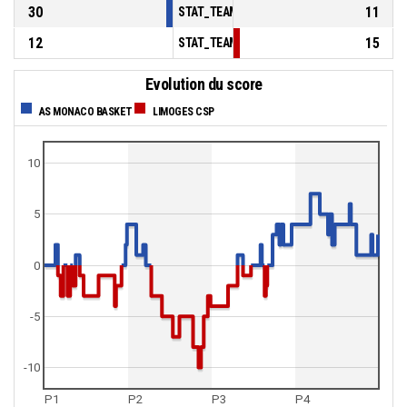
30
11
STAT_TEAMMATCH_BASKETBALL_sBenchPoi
12
15
STAT_TEAMMATCH_BASKETBALL_sPointsFas
Evolution du score
AS MONACO BASKET
LIMOGES CSP
10
5
0
-5
-10
P1
P2
P3
P4