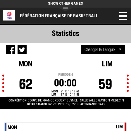
SHOW OTHER GAMES
FÉDÉRATION FRANÇAISE DE BASKETBALL
Statistics
MON
LIM
PERIODE
4
62
59
00:00
MON
21
10
18
13
62
LIM
17
18
10
14
59
COMPÉTITION
COUPE DE FRANCE ROBERT BUSNEL
SALLE
SALLE GASTON MEDECIN
DÉTAILS MATCH
Indice: 19:00 12/02/19
ATTENDANCE
1642
LIM
MON