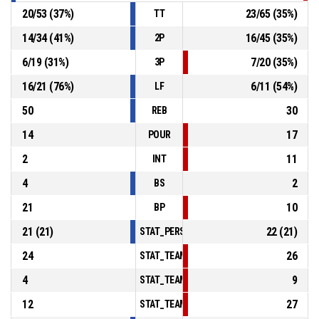
20
/
53
(
37
%)
23
/
65
(
35
%)
TT
14
/
34
(
41
%)
16
/
45
(
35
%)
2P
6
/
19
(
31
%)
7
/
20
(
35
%)
3P
16
/
21
(
76
%)
6
/
11
(
54
%)
LF
50
30
REB
14
17
POUR
2
11
INT
4
2
BS
21
10
BP
21
(
21
)
22
(
21
)
STAT_PERSONMATCH_BASKETBALL_sFoulsP
24
26
STAT_TEAMMATCH_BASKETBALL_sPointsInT
4
9
STAT_TEAMMATCH_BASKETBALL_sPointsSe
12
27
STAT_TEAMMATCH_BASKETBALL_sPointsFr