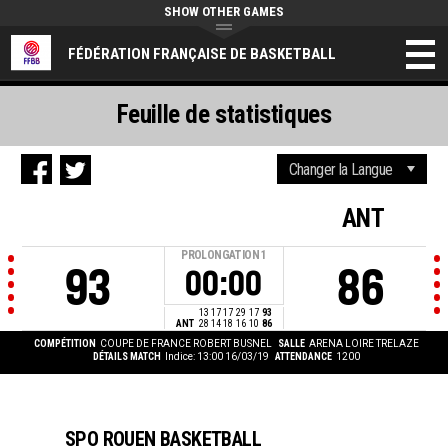
SHOW OTHER GAMES
FÉDÉRATION FRANÇAISE DE BASKETBALL
Feuille de statistiques
ANT
PROLONGATION
1
93
86
00:00
13
17
17
29
17
93
ANT
28
14
18
16
10
86
COMPÉTITION
COUPE DE FRANCE ROBERT BUSNEL
SALLE
ARENA LOIRE TRELAZE
DÉTAILS MATCH
Indice: 13:00 16/03/19
ATTENDANCE
1200
SPO ROUEN BASKETBALL