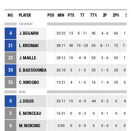
NO.
PLAYER
POS
MIN
PTS
TT
TT%
2P
2P%
3P
5 DE DEPART
4
J. BEGARIN
33:22
13
5
-
11
45
4
-
6
66
1
-
5
21
L. KROMAH
38:11
40
15
-
23
65
8
-
11
72
7
-
1
23
J. MAILLE
28:12
10
4
-
8
50
3
-
6
50
1
-
2
30
E. BASSOUMBA
26:10
2
1
-
5
20
1
-
5
20
0
-
0
32
C. NWOGBO
19:21
4
1
-
6
16
1
-
4
25
0
-
2
BANC
0
J. DIGGS
25:11
15
4
-
9
44
0
-
2
0
4
-
7
3
E. MONCEAU
16:21
0
0
-
2
0
0
-
1
0
0
-
1
6
M. MOKONO
0:00
0
0
-
0
0
0
-
0
0
0
-
0