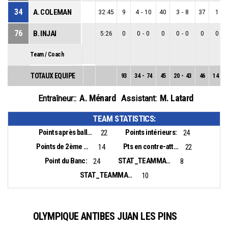
34
A. COLEMAN
32:45
9
4
-
10
40
3
-
8
37
1
-
2
76
B. INJAI
5:26
0
0
-
0
0
0
-
0
0
0
-
0
Team / Coach
TOTAUX EQUIPE
93
34
-
74
45
20
-
43
46
14
-
3
A. Ménard
M. Latard
Entraîneur::
Assistant:
TEAM STATISTICS:
Points après balles perdues:
Points intérieurs:
22
24
Points de 2ème chance:
Pts en contre-attaque:
14
22
Point du Banc:
STAT_TEAMMATCH_BASKETBALL_sBiggestLead_NAME:
24
8
STAT_TEAMMATCH_BASKETBALL_sBiggestScoringRun_NAME:
10
OLYMPIQUE ANTIBES JUAN LES PINS