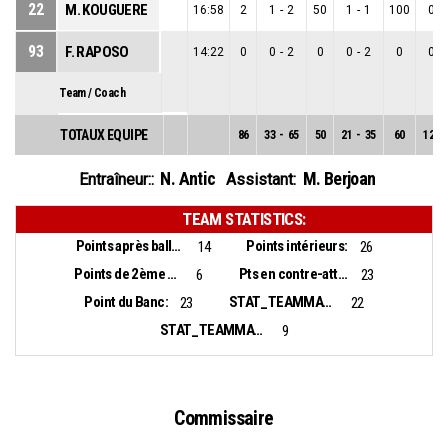
22
M. KOUGUERE
16:58
2
1
-
2
50
1
-
1
100
0
-
93
F. RAPOSO
14:22
0
0
-
2
0
0
-
2
0
0
-
Team / Coach
TOTAUX EQUIPE
86
33
-
65
50
21
-
35
60
12
-
N. Antic
M. Berjoan
Entraîneur::
Assistant:
TEAM STATISTICS:
Points après balles perdues:
Points intérieurs:
14
26
Points de 2ème chance:
Pts en contre-attaque:
6
23
Point du Banc:
STAT_TEAMMATCH_BASKETBALL_sBiggestLead_NAME:
23
22
STAT_TEAMMATCH_BASKETBALL_sBiggestScoringRun_NAME:
9
Commissaire