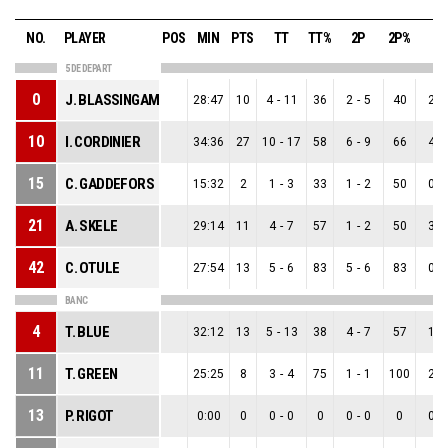
NO.
PLAYER
POS
MIN
PTS
TT
TT%
2P
2P%
3P
5 DE DEPART
0
J. BLASSINGAME
28:47
10
4
-
11
36
2
-
5
40
2
-
10
I. CORDINIER
34:36
27
10
-
17
58
6
-
9
66
4
-
15
C. GADDEFORS
15:32
2
1
-
3
33
1
-
2
50
0
-
21
A. SKELE
29:14
11
4
-
7
57
1
-
2
50
3
-
42
C. OTULE
27:54
13
5
-
6
83
5
-
6
83
0
-
BANC
4
T. BLUE
32:12
13
5
-
13
38
4
-
7
57
1
-
11
T. GREEN
25:25
8
3
-
4
75
1
-
1
100
2
-
13
P. RIGOT
0:00
0
0
-
0
0
0
-
0
0
0
-