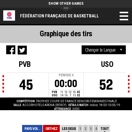
SHOW OTHER GAMES
FÉDÉRATION FRANÇAISE DE BASKETBALL
Graphique des tirs
PVB
USO
PERIODE
4
45
52
00:00
PVB
11
12
12
10
45
USO
14
16
7
15
52
COMPÉTITION
TROPHEE COUPE DE FRANCE SENIORS FEMININES FINALE
SALLE
ACCORHOTELS ARENA (BERCY)
DÉTAILS MATCH
Indice: 18:00 10/05/19
ATTENDANCE
3000
PAYS VOIRONNAIS
ORTHEZ
LES DEUX
1
2
3
4
TOUT