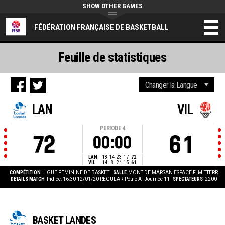
SHOW OTHER GAMES
FÉDÉRATION FRANÇAISE DE BASKETBALL
Feuille de statistiques
LAN
VIL
PERIODE
4
72
61
00:00
LAN
18
14
23
17
72
VIL
14
8
24
15
61
COMPÉTITION
LIGUE FEMININE DE BASKET
SALLE
MONT DE MARSAN ESPACE F. MITTERR
DÉTAILS MATCH
Indice: 16:30 12/01/20
REGULAR-Poule A- Journée 11
SPECTATEURS
2200
BASKET LANDES