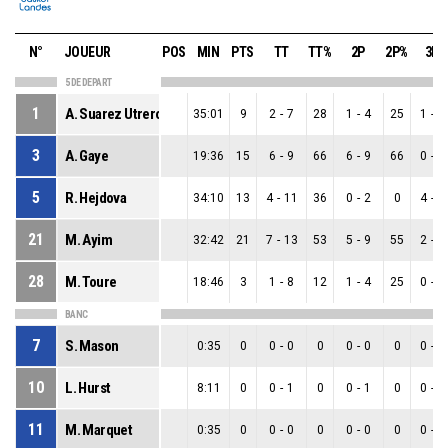
N°
JOUEUR
POS
MIN
PTS
TT
TT%
2P
2P%
3P
5 DE DEPART
1
A. Suarez Utrero
35:01
9
2
-
7
28
1
-
4
25
1
-
3
3
A. Gaye
19:36
15
6
-
9
66
6
-
9
66
0
-
0
5
R. Hejdova
34:10
13
4
-
11
36
0
-
2
0
4
-
9
21
M. Ayim
32:42
21
7
-
13
53
5
-
9
55
2
-
4
28
M. Toure
18:46
3
1
-
8
12
1
-
4
25
0
-
4
BANC
7
S. Mason
0:35
0
0
-
0
0
0
-
0
0
0
-
0
10
L. Hurst
8:11
0
0
-
1
0
0
-
1
0
0
-
0
11
M. Marquet
0:35
0
0
-
0
0
0
-
0
0
0
-
0