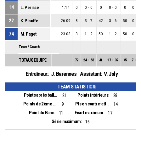
14
L. Perisse
1:14
0
0
-
0
0
0
-
0
0
0
-
0
22
K. Plouffe
26:09
8
3
-
7
42
3
-
6
50
0
-
1
74
M. Paget
23:03
3
1
-
2
50
1
-
2
50
0
-
0
Team / Coach
TOTAUX EQUIPE
72
24
-
58
41
17
-
37
45
7
-
21
J. Barennes
V. Joly
Entraîneur::
Assistant:
TEAM STATISTICS:
Points après balles perdues:
Points intérieurs:
21
28
Points de 2ème chance:
Pts en contre-attaque:
9
14
Point du Banc:
Ecart maximum:
11
17
Série maximum:
16