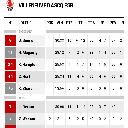
VILLENEUVE D'ASCQ ESB
N°
JOUEUR
POS
MIN
PTS
TT
TT%
2P
2P%
3P
5 DE DEPART
9
J. Gomis
30:33
16
6
-
12
50
4
-
7
57
2
-
5
11
R. Magarity
28:12
7
2
-
6
33
1
-
4
25
1
-
2
24
K. Hampton
25:53
4
1
-
7
14
1
-
5
20
0
-
2
44
C. Hurt
25:34
11
4
-
6
66
4
-
6
66
0
-
0
76
K. Sharp
13:56
0
0
-
0
0
0
-
0
0
0
-
0
BANC
1
L. Berkani
30:08
11
4
-
14
28
3
-
7
42
1
-
7
7
Z. Wadoux
2
12:11
6
2
-
5
40
0
-
2
0
2
-
3