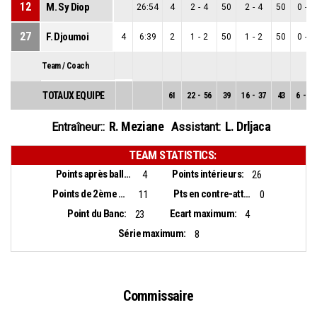
12
M. Sy Diop
26:54
4
2
-
4
50
2
-
4
50
0
-
0
27
F. Djoumoi
4
6:39
2
1
-
2
50
1
-
2
50
0
-
0
Team / Coach
TOTAUX EQUIPE
61
22
-
56
39
16
-
37
43
6
-
19
R. Meziane
L. Drljaca
Entraîneur::
Assistant:
TEAM STATISTICS:
Points après balles perdues:
Points intérieurs:
4
26
Points de 2ème chance:
Pts en contre-attaque:
11
0
Point du Banc:
Ecart maximum:
23
4
Série maximum:
8
Commissaire