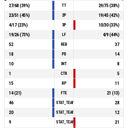
27
/
68
(
39
%)
29
/
75
(
38
%)
TT
23
/
51
(
45
%)
19
/
45
(
42
%)
2P
4
/
17
(
23
%)
10
/
30
(
33
%)
3P
19
/
26
(
73
%)
4
/
9
(
44
%)
LF
52
37
REB
18
14
PD
10
8
INT
1
5
CTR
15
11
BP
14
(
21
)
21
(
13
)
FTE
46
28
STAT_TEAMMATCH_BASKETBALL_sPointsInT
20
12
STAT_TEAMMATCH_BASKETBALL_sPointsSe
9
21
STAT_TEAMMATCH_BASKETBALL_sPointsFr