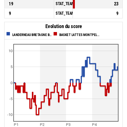
19
23
STAT_TEAMMATCH_BASKETBALL_sBenchPoi
9
9
STAT_TEAMMATCH_BASKETBALL_sPointsFas
Evolution du score
LANDERNEAU BRETAGNE BASKET
BASKET LATTES MONTPELLIER MEDITERRANEE METROPOLE ASSOCIATION
10
5
0
-5
-10
P1
P2
P3
P4