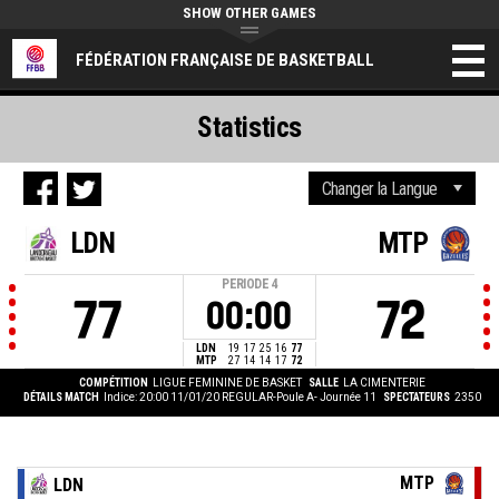
SHOW OTHER GAMES
FÉDÉRATION FRANÇAISE DE BASKETBALL
Statistics
LDN
MTP
PERIODE
4
77
72
00:00
LDN
19
17
25
16
77
MTP
27
14
14
17
72
COMPÉTITION
LIGUE FEMININE DE BASKET
SALLE
LA CIMENTERIE
DÉTAILS MATCH
Indice: 20:00 11/01/20
REGULAR-Poule A- Journée 11
SPECTATEURS
2350
MTP
LDN