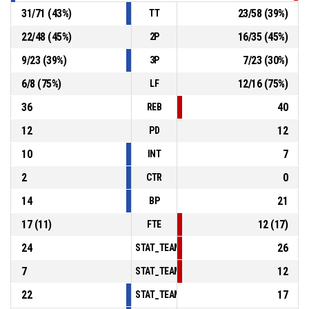
31
/
71
(
43
%)
23
/
58
(
39
%)
TT
22
/
48
(
45
%)
16
/
35
(
45
%)
2P
9
/
23
(
39
%)
7
/
23
(
30
%)
3P
6
/
8
(
75
%)
12
/
16
(
75
%)
LF
36
40
REB
12
12
PD
10
7
INT
2
0
CTR
14
21
BP
17
(
11
)
12
(
17
)
FTE
24
26
STAT_TEAMMATCH_BASKETBALL_sPointsInT
7
12
STAT_TEAMMATCH_BASKETBALL_sPointsSe
22
17
STAT_TEAMMATCH_BASKETBALL_sPointsFr