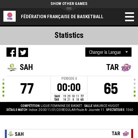
SHOW OTHER GAMES
FÉDÉRATION FRANÇAISE DE BASKETBALL
Statistics
SAH
TAR
PERIODE
4
77
65
00:00
SAH
19
29
18
11
77
TAR
18
21
8
18
65
COMPÉTITION
LIGUE FEMININE DE BASKET
SALLE
MAURICE HUGOT
DÉTAILS MATCH
Indice: 20:00 11/01/20
REGULAR-Poule A- Journée 11
SPECTATEURS
1560
TAR
SAH