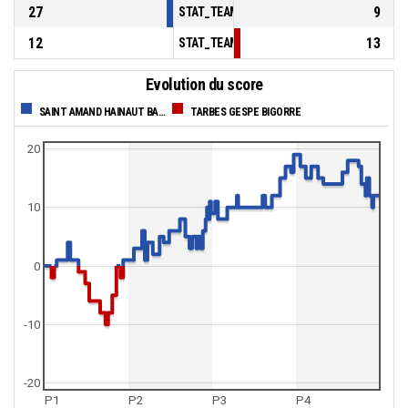
27
9
STAT_TEAMMATCH_BASKETBALL_sBenchPoi
12
13
STAT_TEAMMATCH_BASKETBALL_sPointsFas
Evolution du score
SAINT AMAND HAINAUT BASKET
TARBES GESPE BIGORRE
20
10
0
-10
-20
P1
P2
P3
P4