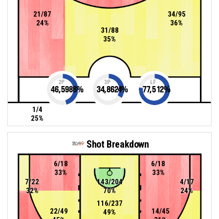
21/87
34/95
24%
36%
31/88
35%
2P
3P
LF
46,5986
%
34,8624
%
77,512
%
1/4
25%
Shot Breakdown
6/18
6/18
33%
33%
7/22
143/204
4/17
32%
70%
24%
116/237
22/49
14/45
49%