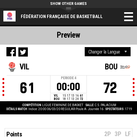
SHOW OTHER GAMES
FÉDÉRATION FRANÇAISE DE BASKETBALL
Preview
VIL
BOU
PERIODE
4
61
72
00:00
VIL
15
17
13
16
61
BOU
18
17
13
24
72
COMPÉTITION
LIGUE FEMININE DE BASKET
SALLE
C.S. PALACIUM
DÉTAILS MATCH
Indice: 20:00 06/03/20
REGULAR-Poule A- Journée 16
SPECTATEURS
1719
2P
3P
LF
Points