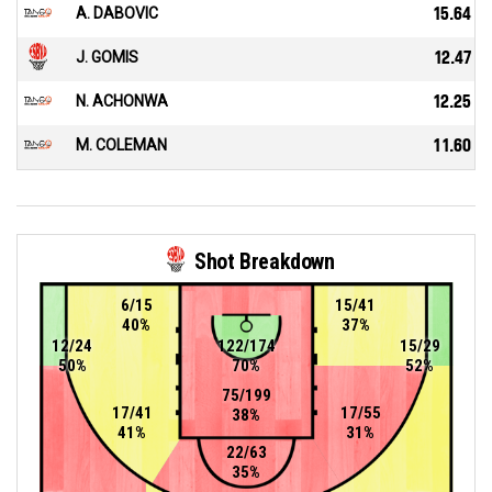
A. DABOVIC
15.64
J. GOMIS
12.47
N. ACHONWA
12.25
M. COLEMAN
11.60
Shot Breakdown
6/15
15/41
40%
37%
12/24
122/174
15/29
50%
70%
52%
75/199
17/41
17/55
38%
41%
31%
22/63
35%