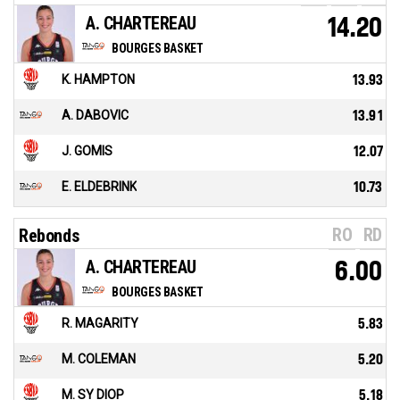
A. CHARTEREAU
14.20
BOURGES BASKET
K. HAMPTON
13.93
A. DABOVIC
13.91
J. GOMIS
12.07
E. ELDEBRINK
10.73
RO
RD
Rebonds
A. CHARTEREAU
6.00
BOURGES BASKET
R. MAGARITY
5.83
M. COLEMAN
5.20
M. SY DIOP
5.18