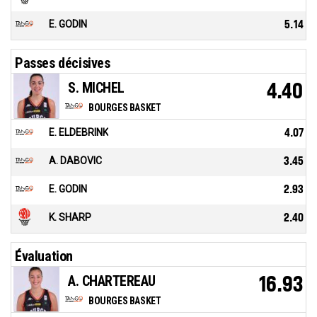
E. GODIN
5.14
Passes décisives
S. MICHEL
4.40
BOURGES BASKET
E. ELDEBRINK
4.07
A. DABOVIC
3.45
E. GODIN
2.93
K. SHARP
2.40
Évaluation
A. CHARTEREAU
16.93
BOURGES BASKET