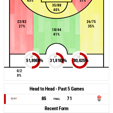
45%
31%
35/88
40%
22/82
26/75
27%
35%
18/44
41%
2P
3P
LF
51,8968
%
31,8182
%
80,625
%
0/2
0%
Head to Head - Past 5 Games
85
71
FINAL
Recent Form