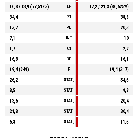
10,8 / 13,9 (77,512%)
17,2 / 21,3 (80,625%)
LF
34,4
38,8
RT
13,7
20,3
PD
7,1
10
INT
1,7
2,2
Ct
16,8
16,1
BP
19,4 (249)
19,4 (317)
F
26,2
34,5
STAT_TEAMMATCH_BASKETBALL_sPointsI
8,5
9,8
STAT_TEAMMATCH_BASKETBALL_sPoints
13,6
20,4
STAT_TEAMMATCH_BASKETBALL_sPointsF
21,8
30,4
STAT_TEAMMATCH_BASKETBALL_sBenchP
6,8
11,5
STAT_TEAMMATCH_BASKETBALL_sPointsF