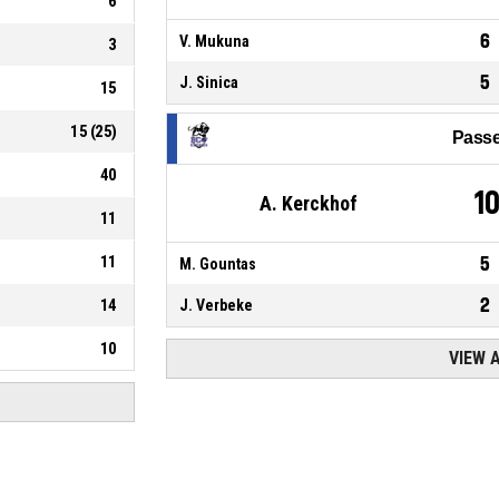
6
6
V. Mukuna
3
5
J. Sinica
15
15
(
25
)
Passe
40
1
A. Kerckhof
11
11
5
M. Gountas
2
14
J. Verbeke
10
VIEW 