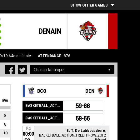
SHOW OTHER GAMES
DENAIN
09/19
64e de finale
ATTENDANCE
876
BCO
DEN
EVA
59-66
BASKETBALL_ACTION_GAME_END
8
59-66
BASKETBALL_ACTION_PERIOD_END
8
P4
8, T. De Latibeaudiere
,
10
00:00
BASKETBALL_ACTION_FREETHROW_2OF2
Réussi