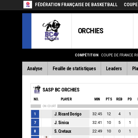
FÉDÉRATION FRANÇAISE DE BASKETBALL
COUPE
ORCHIES
COMPÉTITION
COUPE DE FRANCE R
Analyse
Feuille de statistiques
Leaders
Pla
SASP BC ORCHIES
NO.
PLAYER
MIN
PTS
REB
PD
ON COURT
1
J. Ricard Dorigo
32:45
12
4
1
7
J. Sinica
32:41
10
5
1
8
S. Cretaux
22:49
10
0
1