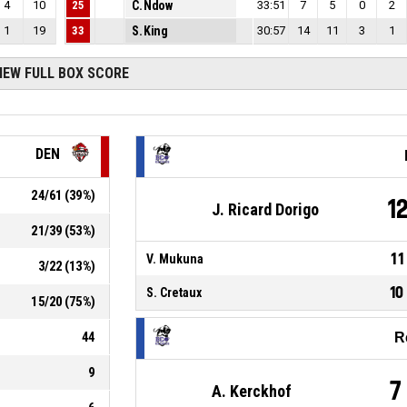
4
10
25
C. Ndow
33:51
7
5
0
2
1
19
33
S. King
30:57
14
11
3
1
IEW FULL BOX SCORE
DEN
24
/
61
(
39
%)
1
J. Ricard Dorigo
21
/
39
(
53
%)
11
V. Mukuna
3
/
22
(
13
%)
10
S. Cretaux
15
/
20
(
75
%)
44
R
9
7
A. Kerckhof