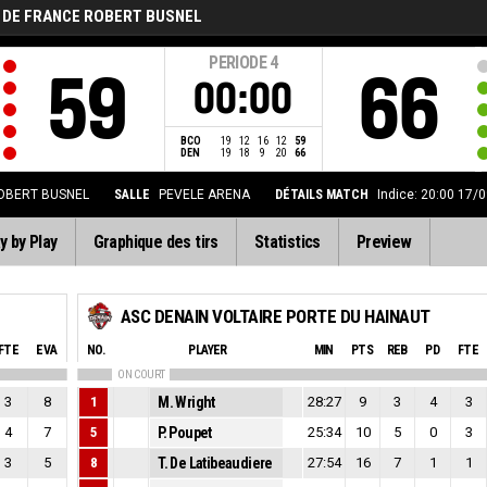
 DE FRANCE ROBERT BUSNEL
PERIODE
4
59
66
00:00
BCO
19
12
16
12
59
DEN
19
18
9
20
66
OBERT BUSNEL
SALLE
PEVELE ARENA
DÉTAILS MATCH
Indice: 20:00 17/
y by Play
Graphique des tirs
Statistics
Preview
ASC DENAIN VOLTAIRE PORTE DU HAINAUT
FTE
EVA
NO.
PLAYER
MIN
PTS
REB
PD
FTE
ON COURT
3
8
1
M. Wright
28:27
9
3
4
3
4
7
5
P. Poupet
25:34
10
5
0
3
3
5
8
T. De Latibeaudiere
27:54
16
7
1
1