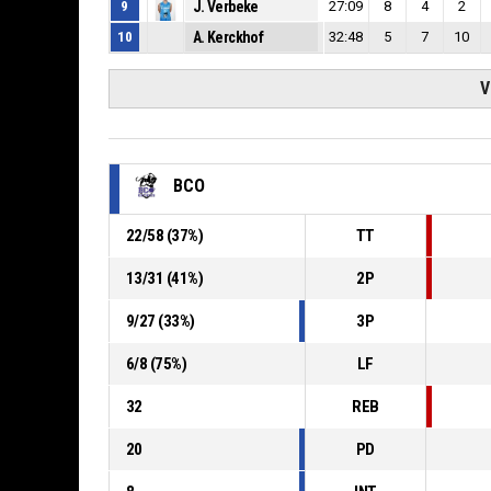
9
J. Verbeke
27:09
8
4
2
10
A. Kerckhof
32:48
5
7
10
V
BCO
22
/
58
(
37
%)
TT
13
/
31
(
41
%)
2P
9
/
27
(
33
%)
3P
6
/
8
(
75
%)
LF
32
REB
20
PD