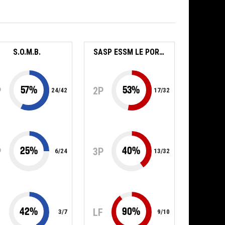
S.O.M.B.
SASP ESSM LE PORTEL BBCO
57
%
53
%
P
2P
24
/
42
17
/
32
25
%
40
%
P
3P
6
/
24
13
/
32
42
%
90
%
F
LF
3
/
7
9
/
10