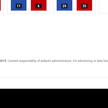
11
6
20
35
 2019.
Content responsibility of website administrators. For advertising or data fee