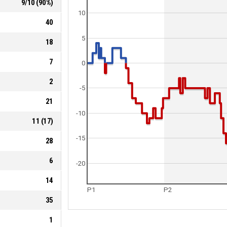
9
/
10
(
90
%)
10
40
5
18
7
0
2
-5
21
-10
11
(
17
)
-15
28
6
-20
14
P1
P2
35
1