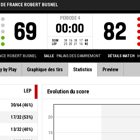
 DE FRANCE ROBERT BUSNEL
PERIODE
4
69
82
00:00
SOM
18
16
18
17
69
LEP
25
20
21
16
82
NCE ROBERT BUSNEL
SALLE
PALAIS DES DAMREMONT
DÉTAILS MATCH
I
y by Play
Graphique des tirs
Statistics
Preview
LEP
Evolution du score
30
/
64
(
46
%)
17
/
32
(
53
%)
20
13
/
32
(
40
%)
15