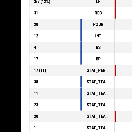
3
/
7
(
42
%)
LF
31
REB
20
POUR
12
INT
4
BS
17
BP
17
(
11
)
STAT_PERSONMATCH_BASKETBALL_sFoulsPersonal_ABBREV
38
STAT_TEAMMATCH_BASKETBALL_sPointsInThePaint_ABBREV
11
STAT_TEAMMATCH_BASKETBALL_sPointsSecondChance_ABBREV
23
STAT_TEAMMATCH_BASKETBALL_sPointsFromTurnovers_ABBREV
20
STAT_TEAMMATCH_BASKETBALL_sBenchPoints_ABBREV
1
STAT_TEAMMATCH_BASKETBALL_sPointsFastBreak_ABBREV