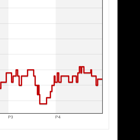
P3
P4