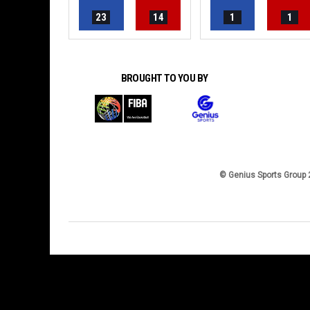
23
14
1
1
BROUGHT TO YOU BY
© Genius Sports Group