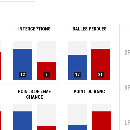
INTERCEPTIONS
BALLES PERDUES
2
12
7
17
21
3
POINTS DE 2ÈME
POINT DU BANC
CHANCE
L