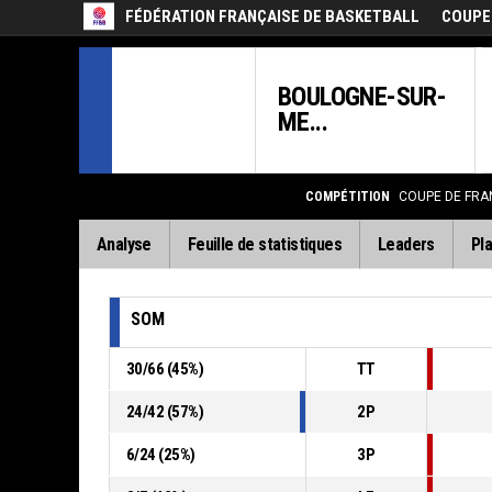
FÉDÉRATION FRANÇAISE DE BASKETBALL
COUPE
BOULOGNE-SUR-
ME...
COMPÉTITION
COUPE DE FRA
Analyse
Feuille de statistiques
Leaders
Pla
SOM
30
/
66
(
45
%)
TT
24
/
42
(
57
%)
2P
6
/
24
(
25
%)
3P