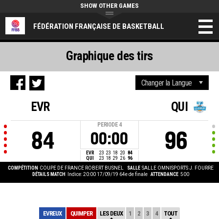
SHOW OTHER GAMES
FÉDÉRATION FRANÇAISE DE BASKETBALL
Graphique des tirs
EVR
QUI
PERIODE
4
84
96
00:00
EVR
23
23
18
20
84
QUI
23
18
29
26
96
COMPÉTITION
COUPE DE FRANCE ROBERT BUSNEL
SALLE
SALLE OMNISPORTS J. FOURRE
DÉTAILS MATCH
Indice: 20:00 17/09/19
64e de finale
ATTENDANCE
500
EVREUX
QUIMPER
LES DEUX
1
2
3
4
TOUT