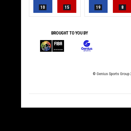
10
15
19
8
BROUGHT TO YOU BY
© Genius Sports Group