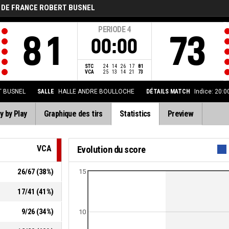
 DE FRANCE ROBERT BUSNEL
PERIODE
4
81
73
00:00
STC
24
14
26
17
81
VCA
25
13
14
21
73
T BUSNEL
SALLE
HALLE ANDRE BOULLOCHE
DÉTAILS MATCH
Indice: 20:
y by Play
Graphique des tirs
Statistics
Preview
VCA
Evolution du score
26
/
67
(
38
%)
15
17
/
41
(
41
%)
9
/
26
(
34
%)
10