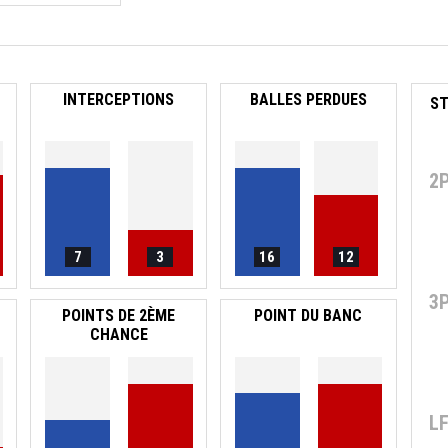
INTERCEPTIONS
BALLES PERDUES
2
7
3
16
12
3
POINTS DE 2ÈME
POINT DU BANC
CHANCE
L