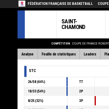
FÉDÉRATION FRANÇAISE DE BASKETBALL
COUPE
SAINT-
CHAMOND
COMPÉTITION
COUPE DE FRANCE ROBER
Analyse
Feuille de statistiques
Leaders
Pla
STC
26
/
58
(
44
%)
TT
18
/
33
(
54
%)
2P
8
/
25
(
32
%)
3P