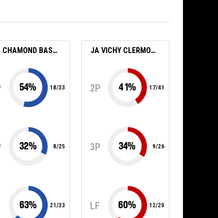
ST CHAMOND BASKET VALLEE DU GIER
JA VICHY CLERMONT METROPOLE
54
%
41
%
P
2P
18
/
33
17
/
41
32
%
34
%
P
3P
8
/
25
9
/
26
63
%
60
%
F
LF
21
/
33
12
/
20