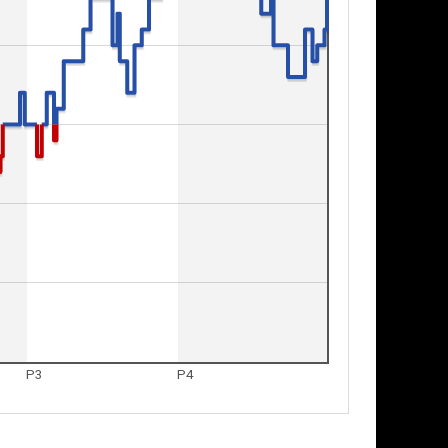
P3
P4