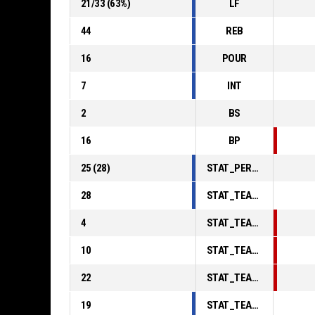
21
/
33
(
63
%)
LF
44
REB
16
POUR
7
INT
2
BS
16
BP
25
(
28
)
STAT_PERSONMATCH_BASKETBALL_sFoulsPersonal_ABBREV
28
STAT_TEAMMATCH_BASKETBALL_sPointsInThePaint_ABBREV
4
STAT_TEAMMATCH_BASKETBALL_sPointsSecondChance_ABBREV
10
STAT_TEAMMATCH_BASKETBALL_sPointsFromTurnovers_ABBREV
22
STAT_TEAMMATCH_BASKETBALL_sBenchPoints_ABBREV
19
STAT_TEAMMATCH_BASKETBALL_sPointsFastBreak_ABBREV