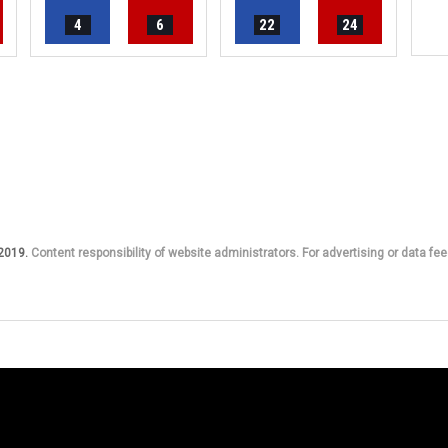
4
6
22
24
 2019.
Content responsibility of website administrators. For advertising or data fee