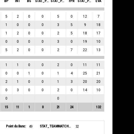
BP
INT
BS
STAT_PERSONMATCH_BASKETBALL_SBLOCKSRECEIVED_ABBREV
STAT_PERSONMATCH_BASKETBALL_SFOULSPERSONAL_ABBREV
FPR
STAT_PERSONMATCH_BASKETBALL_SPLUSMINUSPOINTS_ABBREV
EVA
5
2
0
0
5
0
12
7
1
0
0
0
3
5
9
18
1
2
0
0
2
5
18
17
0
0
0
0
3
0
19
10
5
2
0
0
2
7
22
13
1
1
0
0
2
0
11
11
0
0
1
0
1
4
25
21
2
1
0
0
1
3
20
20
0
3
0
0
2
0
14
10
0
0
15
11
1
0
21
24
132
Point du Banc:
STAT_TEAMMATCH_BASKETBALL_sBiggestLead_NAME:
49
32