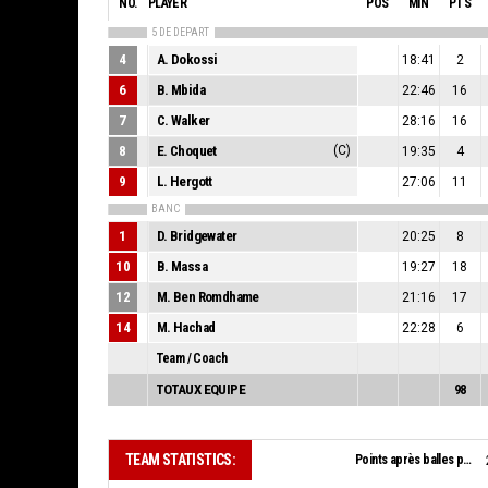
NO.
PLAYER
POS
MIN
PTS
5 DE DEPART
4
A. Dokossi
18:41
2
6
B. Mbida
22:46
16
7
C. Walker
28:16
16
8
E. Choquet
(C)
19:35
4
9
L. Hergott
27:06
11
BANC
1
D. Bridgewater
20:25
8
10
B. Massa
19:27
18
12
M. Ben Romdhame
21:16
17
14
M. Hachad
22:28
6
Team / Coach
TOTAUX EQUIPE
98
TEAM STATISTICS:
Points après balles perdues: