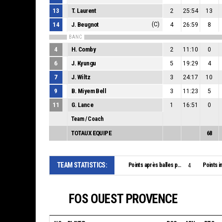
13
T. Laurent
2
25:54
13
14
J. Beugnot
(C)
4
26:59
8
BANC
4
H. Comby
2
11:10
0
6
J. Kyungu
5
19:29
4
7
J. Wiltz
3
24:17
10
9
B. Miyem Bell
3
11:23
5
11
G. Lance
1
16:51
0
Team / Coach
TOTAUX EQUIPE
68
TEAM STATISTICS:
Points après balles perdues:
Points i
4
FOS OUEST PROVENCE