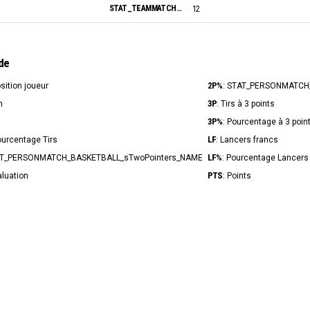
STAT_TEAMMATCH_BASKETBALL_sBiggestScoringRun_NAME:
12
de
2P%
osition joueur
: STAT_PERSONMATCH
3P
n
: Tirs à 3 points
3P%
s
: Pourcentage à 3 poin
LF
ourcentage Tirs
: Lancers francs
LF%
AT_PERSONMATCH_BASKETBALL_sTwoPointers_NAME
: Pourcentage Lancers
PTS
aluation
: Points