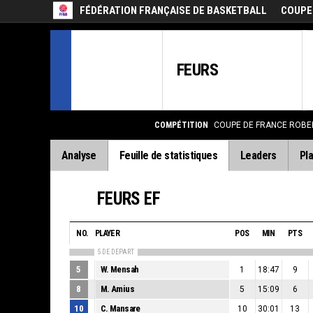
FÉDÉRATION FRANÇAISE DE BASKETBALL
COUPE
FEURS
COMPÉTITION
COUPE DE FRANCE ROBE
Analyse
Feuille de statistiques
Leaders
Pla
FEURS EF
NO.
PLAYER
POS
MIN
PTS
5 DE DEPART
5
W. Mensah
1
18:47
9
8
M. Amius
5
15:09
6
10
C. Mansare
10
30:01
13