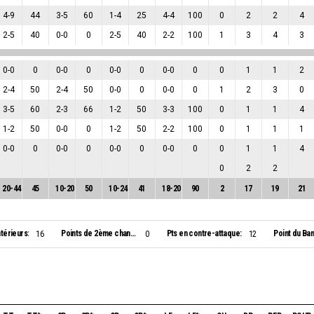
4
-
9
44
3
-
5
60
1
-
4
25
4
-
4
100
0
2
2
4
2
-
5
40
0
-
0
0
2
-
5
40
2
-
2
100
1
3
4
3
0
-
0
0
0
-
0
0
0
-
0
0
0
-
0
0
0
1
1
2
2
-
4
50
2
-
4
50
0
-
0
0
0
-
0
0
1
2
3
0
3
-
5
60
2
-
3
66
1
-
2
50
3
-
3
100
0
1
1
4
1
-
2
50
0
-
0
0
1
-
2
50
2
-
2
100
0
1
1
1
0
-
0
0
0
-
0
0
0
-
0
0
0
-
0
0
0
1
1
4
0
2
2
20
-
44
45
10
-
20
50
10
-
24
41
18
-
20
90
2
17
19
21
ntérieurs:
Points de 2ème chance:
Pts en contre-attaque:
Point du Ban
16
0
12