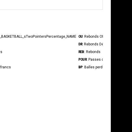
OU
INT
_BASKETBALL_sTwoPointersPercentage_NAME
: Rebonds Offensif
: In
DR
BS
: Rebonds Défensif
: Tir
REB
STAT_P
ts
: Rebonds
POUR
STAT_P
: Passes décisives
BP
Fpr
 francs
: Balles perdues
: S