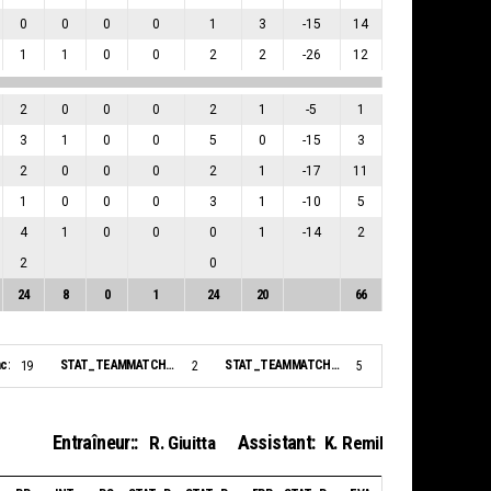
0
0
0
0
1
3
-15
14
1
1
0
0
2
2
-26
12
2
0
0
0
2
1
-5
1
3
1
0
0
5
0
-15
3
2
0
0
0
2
1
-17
11
1
0
0
0
3
1
-10
5
4
1
0
0
0
1
-14
2
2
0
24
8
0
1
24
20
66
c:
STAT_TEAMMATCH_BASKETBALL_sBiggestLead_NAME:
STAT_TEAMMATCH_BASKETBALL_sBiggestScoringRun_NAME:
19
2
5
Entraîneur::
Assistant:
R. Giuitta
K. Remil