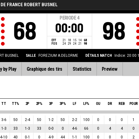
 DE FRANCE ROBERT BUSNEL
PERIODE
4
68
98
00:00
EFF
21
18
15
14
68
FOS
24
29
24
21
98
RT BUSNEL
SALLE
FOREZIUM A.DELORME
DÉTAILS MATCH
Indice: 20:00
y by Play
Graphique des tirs
Statistics
Preview
TT
TT%
2P
2P%
3P
3P%
LF
LF%
OU
DR
REB
POUR
3
-
6
50
2
-
4
50
1
-
2
50
2
-
2
100
0
0
0
1
1
-
3
33
1
-
3
33
0
-
0
0
4
-
6
66
0
4
4
0
4
-
10
40
0
-
1
0
4
-
9
44
1
-
1
100
0
0
0
2