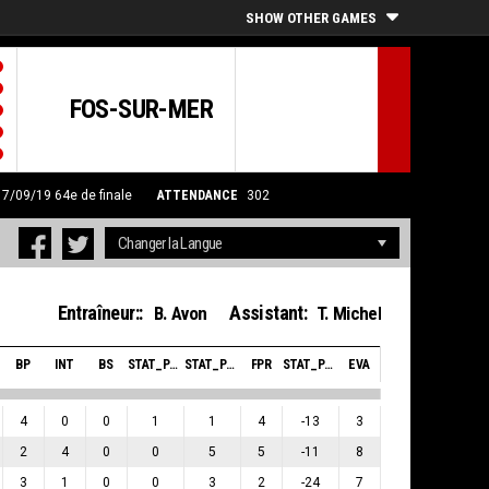
SHOW OTHER GAMES
FOS-SUR-MER
 17/09/19
64e de finale
ATTENDANCE
302
Entraîneur::
Assistant:
B. Avon
T. Michel
BP
INT
BS
STAT_PERSONMATCH_BASKETBALL_SBLOCKSRECEIVED_ABBREV
STAT_PERSONMATCH_BASKETBALL_SFOULSPERSONAL_ABBREV
FPR
STAT_PERSONMATCH_BASKETBALL_SPLUSMINUSPOINTS_ABBREV
EVA
4
0
0
1
1
4
-13
3
2
4
0
0
5
5
-11
8
3
1
0
0
3
2
-24
7