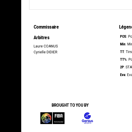
Commissaire
Légen
POS
Arbitres
: P
Min
: Mi
Laure COANUS
TT
: Tir
Cyrielle DIDIER
TT%
: P
2P
: ST
Eva
: Ev
BROUGHT TO YOU BY