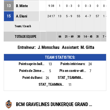
13
B. Minte
9:38
1
0
-
3
0
0
-
3
0
0
-
0
15
A. Ekani
24:17
13
5
-
9
55
4
-
7
57
1
-
2
Team / Coach
TOTAUX EQUIPE
66
21
-
69
30
14
-
45
31
7
-
24
J. Monschau
M. Gitta
Entraîneur::
Assistant:
TEAM STATISTICS:
Points après balles perdues:
Points intérieurs:
13
24
Points de 2ème chance:
Pts en contre-attaque:
5
7
Point du Banc:
STAT_TEAMMATCH_BASKETBALL_sBiggestLead_NAME:
26
STAT_TEAMMATCH_BASKETBALL_sBiggestScoringRun_NAME:
11
BCM GRAVELINES DUNKERQUE GRAND LITTORAL