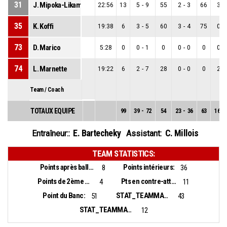
31
J. Mipoka-Likamba
22:56
13
5
-
9
55
2
-
3
66
3
-
35
K. Koffi
19:38
6
3
-
5
60
3
-
4
75
0
-
73
D. Marico
5:28
0
0
-
1
0
0
-
0
0
0
-
74
L. Marnette
19:22
6
2
-
7
28
0
-
0
0
2
-
Team / Coach
TOTAUX EQUIPE
99
39
-
72
54
23
-
36
63
16
-
E. Bartecheky
C. Millois
Entraîneur::
Assistant:
TEAM STATISTICS:
Points après balles perdues:
Points intérieurs:
8
36
Points de 2ème chance:
Pts en contre-attaque:
4
11
Point du Banc:
STAT_TEAMMATCH_BASKETBALL_sBiggestLead_NAME:
51
43
STAT_TEAMMATCH_BASKETBALL_sBiggestScoringRun_NAME:
12