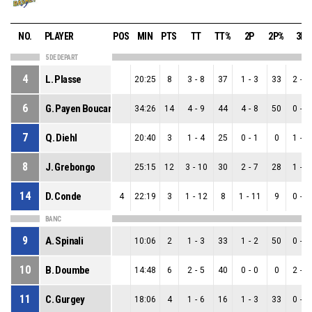
NO.
PLAYER
POS
MIN
PTS
TT
TT%
2P
2P%
3P
5 DE DEPART
4
L. Plasse
20:25
8
3
-
8
37
1
-
3
33
2
-
5
6
G. Payen Boucard
34:26
14
4
-
9
44
4
-
8
50
0
-
1
7
Q. Diehl
20:40
3
1
-
4
25
0
-
1
0
1
-
3
8
J. Grebongo
25:15
12
3
-
10
30
2
-
7
28
1
-
3
14
D. Conde
4
22:19
3
1
-
12
8
1
-
11
9
0
-
1
BANC
9
A. Spinali
10:06
2
1
-
3
33
1
-
2
50
0
-
1
10
B. Doumbe
14:48
6
2
-
5
40
0
-
0
0
2
-
5
11
C. Gurgey
18:06
4
1
-
6
16
1
-
3
33
0
-
3