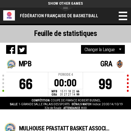
SHOW OTHER GAMES
FÉDÉRATION FRANÇAISE DE BASKETBALL
Feuille de statistiques
MPB
GRA
PERIODE
4
66
99
00:00
MPB
15
11
18
22
66
GRA
31
27
27
14
99
COMPÉTITION
COUPE DE FRANCE ROBERT BUSNEL
SALLE
1-GRANDE SALLE PALAIS DES SPORTS
DÉTAILS MATCH
Indice: 20:00 14/10/19
32e de finale
ATTENDANCE
800
MULHOUSE PFASTATT BASKET ASSOCIATION