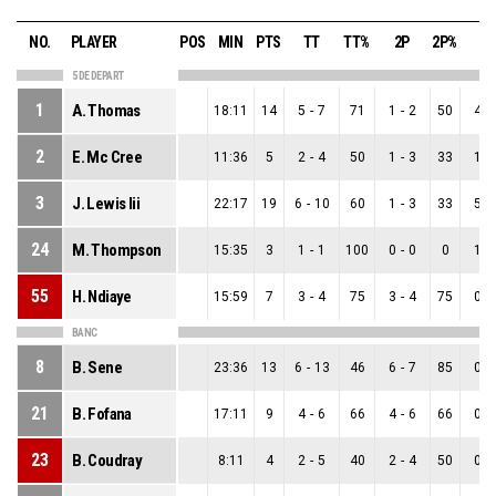
NO.
PLAYER
POS
MIN
PTS
TT
TT%
2P
2P%
3P
5 DE DEPART
1
A. Thomas
18:11
14
5
-
7
71
1
-
2
50
4
-
2
E. Mc Cree
11:36
5
2
-
4
50
1
-
3
33
1
-
3
J. Lewis Iii
22:17
19
6
-
10
60
1
-
3
33
5
-
24
M. Thompson
15:35
3
1
-
1
100
0
-
0
0
1
-
55
H. Ndiaye
15:59
7
3
-
4
75
3
-
4
75
0
-
BANC
8
B. Sene
23:36
13
6
-
13
46
6
-
7
85
0
-
21
B. Fofana
17:11
9
4
-
6
66
4
-
6
66
0
-
23
B. Coudray
8:11
4
2
-
5
40
2
-
4
50
0
-