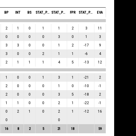
BP
INT
BS
STAT_PERSONMATCH_BASKETBALL_SBLOCKSRECEIVED_ABBREV
STAT_PERSONMATCH_BASKETBALL_SFOULSPERSONAL_ABBREV
FPR
STAT_PERSONMATCH_BASKETBALL_SPLUSMINUSPOINTS_ABBREV
EVA
2
1
0
1
1
2
3
11
0
0
0
0
3
0
1
3
3
3
0
0
1
2
-17
9
3
0
0
2
1
1
-6
4
2
1
1
1
4
5
-13
12
1
0
0
1
3
1
-21
2
2
0
0
0
1
0
-10
-1
2
0
0
0
3
5
-18
2
1
1
0
0
2
1
-22
-1
0
2
1
0
2
1
-12
16
0
0
16
8
2
5
21
18
59