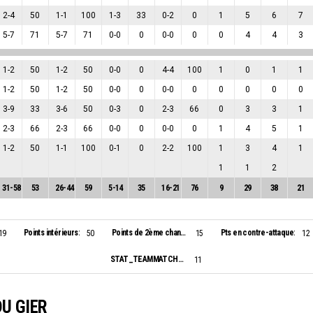
2
-
4
50
1
-
1
100
1
-
3
33
0
-
2
0
1
5
6
7
5
-
7
71
5
-
7
71
0
-
0
0
0
-
0
0
0
4
4
3
1
-
2
50
1
-
2
50
0
-
0
0
4
-
4
100
1
0
1
1
1
-
2
50
1
-
2
50
0
-
0
0
0
-
0
0
0
0
0
0
3
-
9
33
3
-
6
50
0
-
3
0
2
-
3
66
0
3
3
1
2
-
3
66
2
-
3
66
0
-
0
0
0
-
0
0
1
4
5
1
1
-
2
50
1
-
1
100
0
-
1
0
2
-
2
100
1
3
4
1
1
1
2
31
-
58
53
26
-
44
59
5
-
14
35
16
-
21
76
9
29
38
21
Points intérieurs:
Points de 2ème chance:
Pts en contre-attaque:
19
50
15
12
STAT_TEAMMATCH_BASKETBALL_sBiggestScoringRun_NAME:
11
U GIER