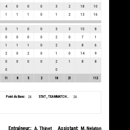
4
0
0
0
3
2
18
10
1
1
1
0
1
2
13
16
0
1
0
0
3
3
10
8
0
0
0
0
2
0
7
1
1
1
1
0
2
3
8
6
2
0
2
0
1
0
14
9
0
0
0
0
2
1
8
8
0
0
11
8
5
2
18
21
112
Point du Banc:
STAT_TEAMMATCH_BASKETBALL_sBiggestLead_NAME:
24
24
Entraîneur::
Assistant:
A. Thinet
M. Nelaton