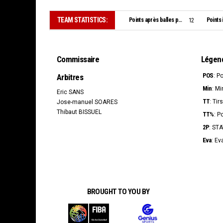
TEAM STATISTICS:
Points après balles perdues:
Points 
12
Commissaire
Légen
POS
Arbitres
: P
Min
: Mi
Eric SANS
TT
: Tir
Jose-manuel SOARES
Thibaut BISSUEL
TT%
: P
2P
: ST
Eva
: Ev
BROUGHT TO YOU BY