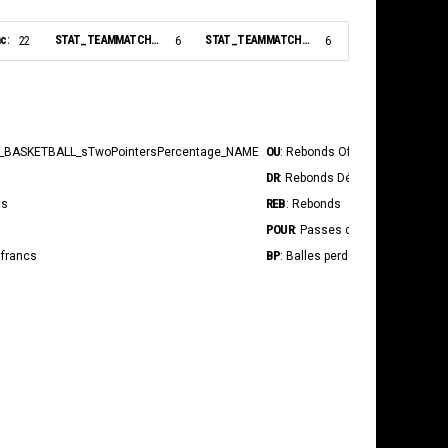
c:
STAT_TEAMMATCH_BASKETBALL_sBiggestLead_NAME:
STAT_TEAMMATCH_BASKETBALL_sBiggestScoringRun_NAME:
22
6
6
OU
INT
_BASKETBALL_sTwoPointersPercentage_NAME
: Rebonds Offensif
: In
DR
BS
: Rebonds Défensif
: Tir
REB
STAT_P
ts
: Rebonds
POUR
STAT_P
: Passes décisives
BP
Fpr
 francs
: Balles perdues
: S