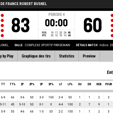
 DE FRANCE ROBERT BUSNEL
PERIODE
4
83
60
00:00
FOS
19
17
23
24
83
STC
23
12
10
15
60
USNEL
SALLE
COMPLEXE SPORTIF PARSEMAIN
DÉTAILS MATCH
Indice: 2
y by Play
Graphique des tirs
Statistics
Preview
Ent
TT
TT%
2P
2P%
3P
3P%
LF
LF%
OU
DR
REB
POUR
6
-
9
66
3
-
6
50
3
-
3
100
2
-
4
50
1
1
2
3
5
-
11
45
5
-
10
50
0
-
1
0
4
-
4
100
2
7
9
1
5
-
9
55
4
-
6
66
1
-
3
33
2
-
2
100
1
1
2
3