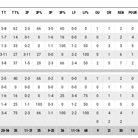
TT
TT%
2P
2P%
3P
3P%
LF
LF%
OU
DR
REB
POUR
5
-
8
62
2
-
3
66
3
-
5
60
0
-
0
0
1
1
2
0
1
-
7
14
0
-
1
0
1
-
6
16
0
-
0
0
0
2
2
4
1
-
3
33
0
-
2
0
1
-
1
100
1
-
2
50
0
3
3
5
3
-
11
27
3
-
11
27
0
-
0
0
2
-
2
100
5
1
6
1
3
-
8
37
1
-
5
20
2
-
3
66
2
-
4
50
2
5
7
2
2
-
5
40
2
-
3
66
0
-
2
0
0
-
0
0
1
1
2
0
0
-
0
0
0
-
0
0
0
-
0
0
0
-
0
0
0
1
1
0
1
-
6
16
0
-
2
0
1
-
4
25
3
-
4
75
0
1
1
3
1
-
4
25
1
-
1
100
0
-
3
0
1
-
2
50
0
0
0
0
3
-
4
75
2
-
3
66
1
-
1
100
2
-
2
100
0
4
4
1
0
2
2
20
-
56
35
11
-
31
35
9
-
25
36
11
-
16
68
9
21
30
16