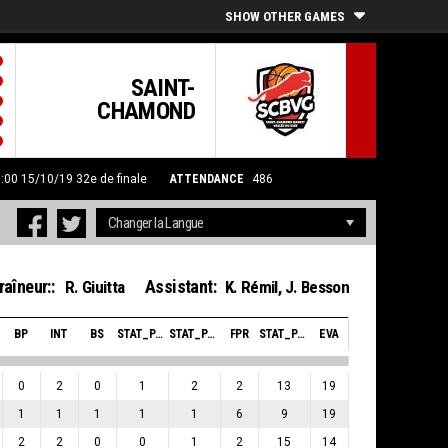
SHOW OTHER GAMES
SAINT-
CHAMOND
0:00 15/10/19
32e de finale
ATTENDANCE
486
raîneur::
Assistant:
R. Giuitta
K. Rémil
,
J. Besson
BP
INT
BS
STAT_PERSONMATCH_BASKETBALL_SBLOCKSRECEIVED_ABBREV
STAT_PERSONMATCH_BASKETBALL_SFOULSPERSONAL_ABBREV
FPR
STAT_PERSONMATCH_BASKETBALL_SPLUSMINUSPOINTS_ABBREV
EVA
0
2
0
1
2
2
13
19
1
1
1
1
1
6
9
19
2
2
0
0
1
2
15
14