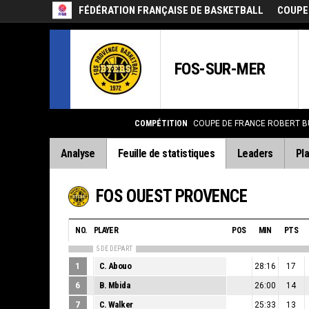
FÉDÉRATION FRANÇAISE DE BASKETBALL
COUPE
FOS-SUR-MER
COMPÉTITION
COUPE DE FRANCE ROBERT B
Analyse
Feuille de statistiques
Leaders
Pla
FOS OUEST PROVENCE
NO.
PLAYER
POS
MIN
PTS
5 DE DEPART
1
C. Abouo
28:16
17
6
B. Mbida
26:00
14
7
C. Walker
25:33
13