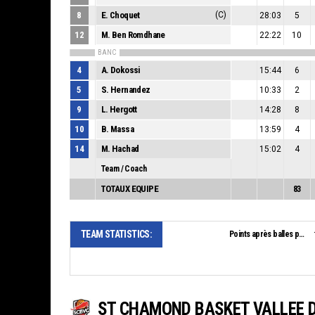
8
E. Choquet
(C)
28:03
5
12
M. Ben Romdhane
22:22
10
BANC
4
A. Dokossi
15:44
6
5
S. Hernandez
10:33
2
9
L. Hergott
14:28
8
10
B. Massa
13:59
4
14
M. Hachad
15:02
4
Team / Coach
TOTAUX EQUIPE
83
TEAM STATISTICS:
Points après balles perdues:
ST CHAMOND BASKET VALLEE D