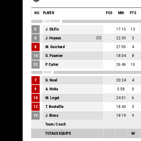
NO.
PLAYER
POS
MIN
PTS
5 DE DEPART
5
J. Skific
17:15
13
6
J. Hoyaux
(C)
22:35
3
8
M. Guichard
27:05
4
14
G. Paumier
18:04
8
32
P. Carter
26:46
10
BANC
7
G. Noel
20:24
4
9
A. Noba
5:58
0
10
M. Legat
24:51
6
12
T. Bouteille
18:43
3
15
J. Rinna
18:19
9
Team / Coach
TOTAUX EQUIPE
60