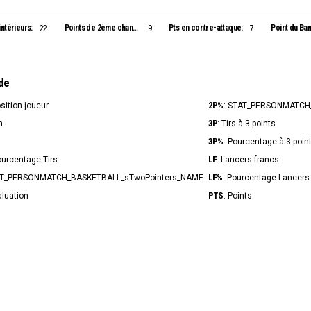
intérieurs:
Points de 2ème chance:
Pts en contre-attaque:
Point du Ban
22
9
7
de
2P%
osition joueur
: STAT_PERSONMATCH
3P
n
: Tirs à 3 points
3P%
s
: Pourcentage à 3 poin
LF
ourcentage Tirs
: Lancers francs
LF%
AT_PERSONMATCH_BASKETBALL_sTwoPointers_NAME
: Pourcentage Lancers
PTS
aluation
: Points