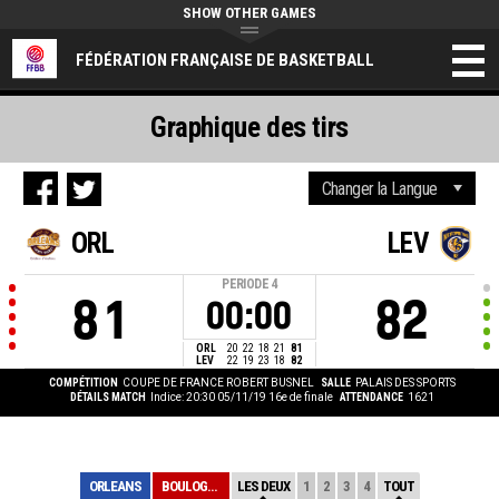
SHOW OTHER GAMES
FÉDÉRATION FRANÇAISE DE BASKETBALL
Graphique des tirs
ORL
LEV
PERIODE
4
81
82
00:00
ORL
20
22
18
21
81
LEV
22
19
23
18
82
COMPÉTITION
COUPE DE FRANCE ROBERT BUSNEL
SALLE
PALAIS DES SPORTS
DÉTAILS MATCH
Indice: 20:30 05/11/19
16e de finale
ATTENDANCE
1621
ORLEANS
BOULOGNE-LEVALL...
LES DEUX
1
2
3
4
TOUT