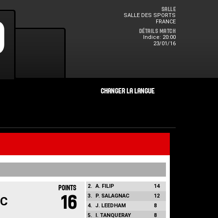
Salle
SALLE DES SPORTS
0
9
FRANCE
Détails Match
Indice: 20:00
23/01/16
2.
A. FILIP
14
POINTS
16
3.
P. SALAGNAC
12
RC
4.
J. LEEDHAM
8
5.
I. TANQUERAY
8