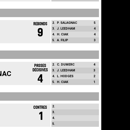
2.
P. SALAGNAC
5
REBONDS
9
3.
J. LEEDHAM
4
4.
H. CIAK
4
5.
A. FILIP
3
2.
C. DUMERC
4
PASSES
DÉCISIVES
3.
J. LEEDHAM
3
NAC
4
4.
L. HODGES
2
5.
H. CIAK
1
2.
CONTRES
1
3.
4.
5.