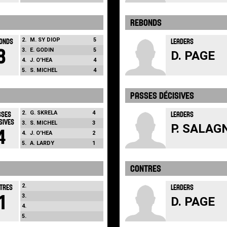
REBONDS
2.
M. SY DIOP
5
ONDS
LEADERS
8
3.
E. GODIN
5
D. PAGE
4.
J. O'HEA
4
5.
S. MICHEL
4
PASSES DÉCISIVES
2.
G. SKRELA
4
SSES
LEADERS
SIVES
3.
S. MICHEL
3
P. SALAG
4
4.
J. O'HEA
2
5.
A. LARDY
1
CONTRES
2.
TRES
LEADERS
1
3.
D. PAGE
4.
5.