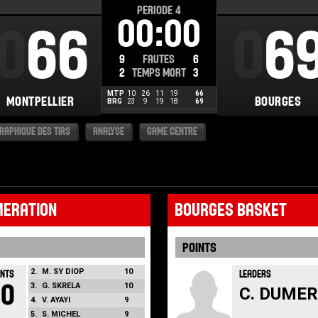
PERIODE
4
00:00
000
66
00
6
9
FAUTES
6
2
TEMPS MORT
3
MTP
10
26
11
19
66
MONTPELLIER
BOURGES
BRG
23
9
19
18
69
RAPHIQUE DES TIRS
ANALYSE
GAME CENTRE
MERATION
BOURGES BASKET
POINTS
2.
M. SY DIOP
10
INTS
LEADERS
10
3.
G. SKRELA
10
C. DUME
4.
V. AYAYI
9
5.
S. MICHEL
9