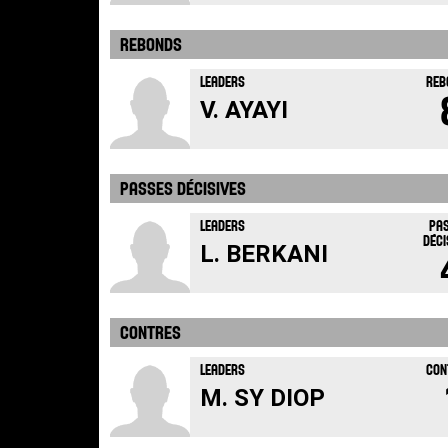
REBONDS
LEADERS
REB
V. AYAYI
PASSES DÉCISIVES
LEADERS
PA
DÉCI
L. BERKANI
CONTRES
LEADERS
CON
M. SY DIOP