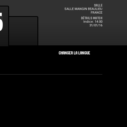
Salle
SALLE MANGIN BEAULIEU
0
5
FRANCE
Détails Match
Indice: 14:00
31/01/16