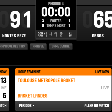
PERIODE
4
00:00
000
91
00
6
3
FAUTES
1
0
TEMPS MORT
1
NAN
24
16
25
26
91
NANTES REZE
ARRAS
ARR
12
17
19
17
65
RAPHIQUE DES TIRS
ANALYSE
GAME CENTRE
 NOW
LIGUE FEMININE
LIVE NOW
13
TOULOUSE METROPOLE BASKET
LIVE
LIVE
6
BASKET LANDES
ATCH
PERIODE
-
ALLER AU MATCH