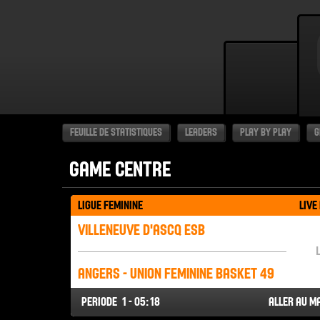
FEUILLE DE STATISTIQUES
LEADERS
PLAY BY PLAY
G
GAME CENTRE
LIGUE FEMININE
LIVE
VILLENEUVE D'ASCQ ESB
ANGERS - UNION FEMININE BASKET 49
PERIODE
1 - 05:18
ALLER AU M