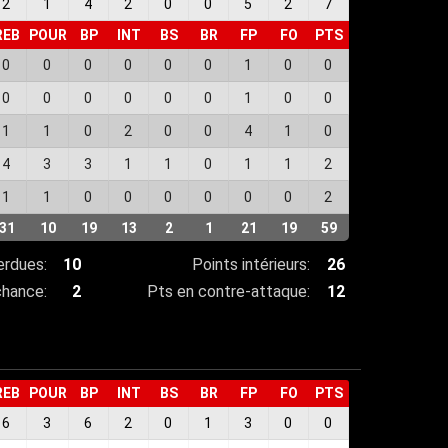
2
1
4
2
0
0
5
2
7
REB
POUR
BP
INT
BS
BR
FP
FO
PTS
0
0
0
0
0
0
1
0
0
0
0
0
0
0
0
1
0
0
1
1
0
2
0
0
4
1
0
4
3
3
1
1
0
1
1
2
1
1
0
0
0
0
0
0
2
31
10
19
13
2
1
21
19
59
erdues:
10
Points intérieurs:
26
chance:
2
Pts en contre-attaque:
12
REB
POUR
BP
INT
BS
BR
FP
FO
PTS
6
3
6
2
0
1
3
0
0