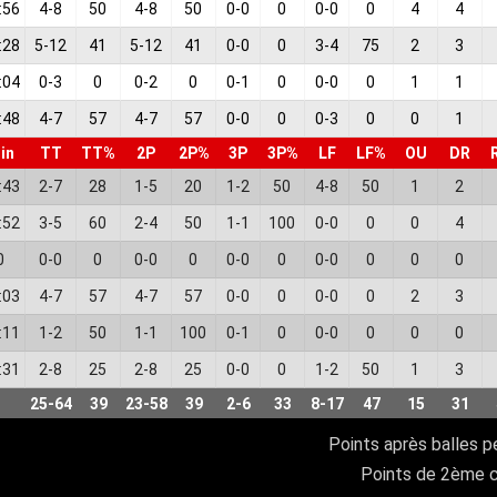
:56
4
-
8
50
4
-
8
50
0
-
0
0
0
-
0
0
4
4
:28
5
-
12
41
5
-
12
41
0
-
0
0
3
-
4
75
2
3
:04
0
-
3
0
0
-
2
0
0
-
1
0
0
-
0
0
1
1
:48
4
-
7
57
4
-
7
57
0
-
0
0
0
-
3
0
0
1
in
TT
TT%
2P
2P%
3P
3P%
LF
LF%
OU
DR
:43
2
-
7
28
1
-
5
20
1
-
2
50
4
-
8
50
1
2
:52
3
-
5
60
2
-
4
50
1
-
1
100
0
-
0
0
0
4
0
0
-
0
0
0
-
0
0
0
-
0
0
0
-
0
0
0
0
:03
4
-
7
57
4
-
7
57
0
-
0
0
0
-
0
0
2
3
:11
1
-
2
50
1
-
1
100
0
-
1
0
0
-
0
0
0
0
:31
2
-
8
25
2
-
8
25
0
-
0
0
1
-
2
50
1
3
25
-
64
39
23
-
58
39
2
-
6
33
8
-
17
47
15
31
Points après balles p
Points de 2ème 