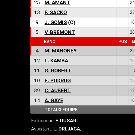
25
M. AMANT
24
13
F. SACKO
23
9
J. GOMIS
(C)
16
5
V. BREMONT
26
BANC
POS
M
4
M. MAHONEY
22
12
L. KAMBA
15
11
G. ROBERT
10
E. PODRUG
15
89
C. AUBERT
13
14
A. GAYE
16
TOTAUX EQUIPE
Entraîneur::
F. DUSART
Assistant:
L. DRLJACA
,