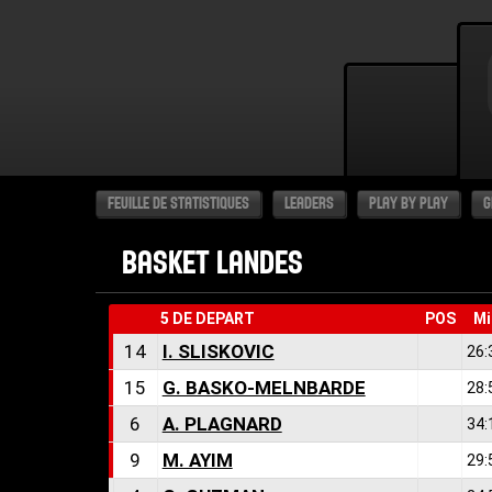
FEUILLE DE STATISTIQUES
LEADERS
PLAY BY PLAY
G
BASKET LANDES
5 DE DEPART
POS
Mi
14
I. SLISKOVIC
26:
15
G. BASKO-MELNBARDE
28:
6
A. PLAGNARD
34:
9
M. AYIM
29: