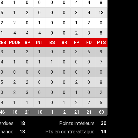
8
1
0
0
0
0
4
4
8
5
1
2
0
0
0
3
4
13
2
2
0
1
0
0
1
2
0
1
4
4
4
0
0
2
3
8
REB
POUR
BP
INT
BS
BR
FP
FO
PTS
3
1
2
1
0
0
3
6
9
4
1
0
1
1
0
0
0
7
0
0
0
0
0
0
0
0
0
5
2
2
0
0
0
2
0
8
0
2
3
0
0
0
1
0
2
4
1
1
1
0
1
2
2
5
46
18
21
10
1
2
21
21
60
erdues:
18
Points intérieurs:
30
chance:
13
Pts en contre-attaque:
14