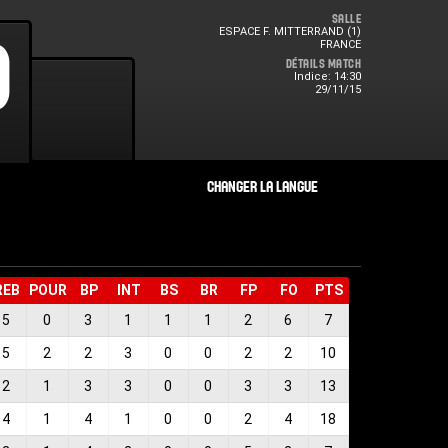
Salle
ESPACE F. MITTERRAND (1)
0
0
FRANCE
Détails Match
Indice: 14:30
29/11/15
REB
POUR
BP
INT
BS
BR
FP
FO
PTS
5
0
3
1
1
1
2
6
7
5
2
2
3
0
0
2
2
10
2
1
3
3
0
0
3
3
13
4
1
4
1
0
0
2
4
18