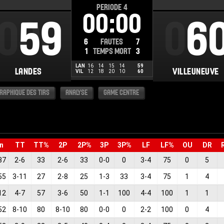
PERIODE
4
00:00
000
59
00
6
6
FAUTES
7
1
TEMPS MORT
3
LAN
16
14
15
14
59
LANDES
VILLEUNEUVE
VIL
12
18
20
10
60
RAPHIQUE DES TIRS
ANALYSE
GAME CENTRE
n
TT
TT%
2P
2P%
3P
3P%
LF
LF%
OU
DR
37
2
-
6
33
2
-
6
33
0
-
0
0
3
-
4
75
0
5
55
3
-
11
27
2
-
8
25
1
-
3
33
3
-
4
75
1
4
12
4
-
7
57
3
-
6
50
1
-
1
100
4
-
4
100
1
1
52
8
-
10
80
8
-
10
80
0
-
0
0
2
-
2
100
0
4