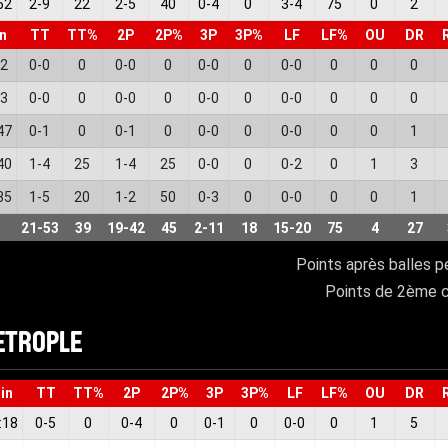
52
2
-
9
22
2
-
5
40
0
-
4
0
3
-
4
75
0
2
n
TT
TT%
2P
2P%
3P
3P%
LF
LF%
OU
DR
12
0
-
0
0
0
-
0
0
0
-
0
0
0
-
0
0
0
0
13
0
-
0
0
0
-
0
0
0
-
0
0
0
-
0
0
0
0
47
0
-
1
0
0
-
1
0
0
-
0
0
0
-
0
0
0
1
40
1
-
4
25
1
-
4
25
0
-
0
0
0
-
2
0
1
3
35
1
-
5
20
1
-
2
50
0
-
3
0
0
-
0
0
0
1
21
-
53
39
19
-
42
45
2
-
11
18
15
-
20
75
4
27
Points après balles p
Points de 2ème 
METROPLE
in
TT
TT%
2P
2P%
3P
3P%
LF
LF%
OU
DR
:18
0
-
5
0
0
-
4
0
0
-
1
0
0
-
0
0
1
5