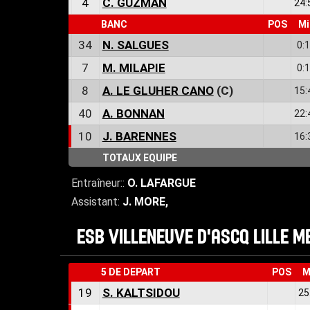
4
C. GUZMAN
24:
BANC
POS
Mi
34
N. SALGUES
0:
7
M. MILAPIE
0:
8
A. LE GLUHER CANO
(C)
15:
40
A. BONNAN
22:
10
J. BARENNES
16:
TOTAUX EQUIPE
Entraîneur::
O. LAFARGUE
Assistant:
J. MORE
,
ESB VILLENEUVE D'ASCQ LILLE 
5 DE DEPART
POS
M
19
S. KALTSIDOU
25