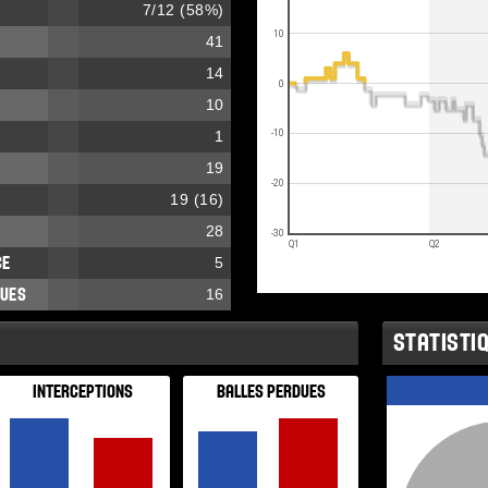
7
/
12
(
58
%)
10
41
14
0
10
1
-10
19
-20
19
(
16
)
28
-30
Q1
Q2
CE
5
DUES
16
STATISTIQ
INTERCEPTIONS
BALLES PERDUES