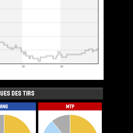
Q3
Q4
UES DES TIRS
ANG
MTP