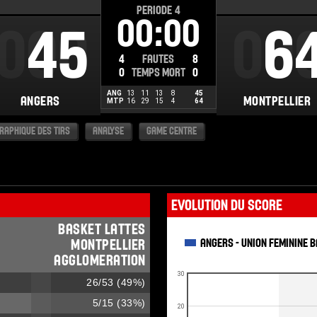
PERIODE
4
00:00
000
45
00
6
4
FAUTES
8
0
TEMPS MORT
0
ANG
13
11
13
8
45
ANGERS
MONTPELLIER
MTP
16
29
15
4
64
RAPHIQUE DES TIRS
ANALYSE
GAME CENTRE
Evolution du score
BASKET LATTES
MONTPELLIER
ANGERS - UNION FEMININE 
AGGLOMERATION
30
26
/
53
(
49
%)
5
/
15
(
33
%)
20