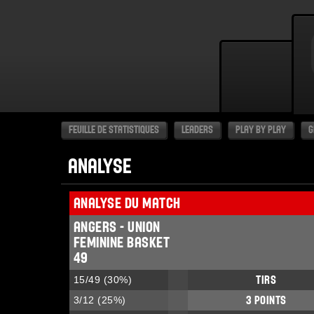
FEUILLE DE STATISTIQUES
LEADERS
PLAY BY PLAY
G
ANALYSE
ANALYSE DU MATCH
ANGERS - UNION
FEMININE BASKET
49
15
/
49
(
30
%)
TIRS
3
/
12
(
25
%)
3 POINTS