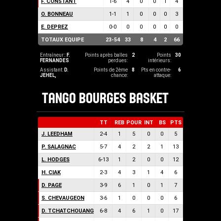
F. CONSTANT
1
-
6
4
0
0
1
4
O. BONNEAU
1
-
1
1
0
0
0
3
E. DEPREZ
0
-
0
0
0
0
0
0
TOTAUX EQUIPE
23
-
54
33
8
4
2
66
Entraîneur::
F.
Points après balles
2
Points
30
FERNANDES
perdues:
intérieurs:
Assistant:
D.
Points de 2ème
8
Pts en contre-
6
JEHEL
,
chance:
attaque:
TANGO BOURGES BASKET
TT
REB
POUR
INT
BS
PTS
J. LEEDHAM
2
-
4
1
5
0
0
5
P. SALAGNAC
5
-
7
4
2
2
1
13
L. HODGES
6
-
13
1
2
0
0
12
H. CIAK
2
-
3
4
3
1
4
6
D. PAGE
3
-
9
6
1
0
1
7
S. CHEVAUGEON
3
-
6
1
0
0
0
6
D. TCHATCHOUANG
6
-
8
4
6
1
0
17