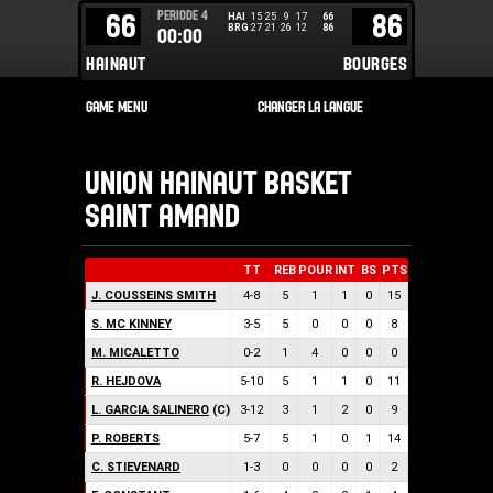
PERIODE
4
66
86
HAI
15
25
9
17
66
BRG
27
21
26
12
86
00:00
HAINAUT
BOURGES
UNION HAINAUT BASKET
SAINT AMAND
TT
REB
POUR
INT
BS
PTS
J. COUSSEINS SMITH
4
-
8
5
1
1
0
15
S. MC KINNEY
3
-
5
5
0
0
0
8
M. MICALETTO
0
-
2
1
4
0
0
0
R. HEJDOVA
5
-
10
5
1
1
0
11
L. GARCIA SALINERO
(C)
3
-
12
3
1
2
0
9
P. ROBERTS
5
-
7
5
1
0
1
14
C. STIEVENARD
1
-
3
0
0
0
0
2