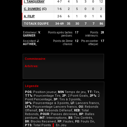
I. TANQUERAY
4
-
7
4
5
3
0
12
C. DUMERC
(C)
1
-
6
2
5
0
0
2
A. FILIP
2
-
6
6
1
0
1
6
TOTAUX EQUIPE
34
-
69
35
30
7
7
86
Entraîneur::
V.
Points après balles
17
Points
28
GARNIER
perdues:
intérieurs:
Assistant:
J.
Points de 2ème
12
Pts en contre-
17
AUTHIER
,
chance:
attaque:
Commissaire:
Arbitres:
Légende
POS:
Position joueur,
MIN
Temps de jeu,
TT:
Tirs,
TT%:
Pourcentage Tirs,
2P:
2 Point Goals,
2P%:
2
Point Percentage,
3P:
Tirs à 3 points,
3P%:
Pourcentage à 3 points,
LF:
Lancers francs,
LF%:
Pourcentage Lancers francs,
OU:
Rebonds
Offensif,
DR:
Rebonds Défensif,
REB:
Total
Rebonds,
POUR:
Passes décisives,
BP:
Balles
perdues,
INT:
Interceptions,
BS:
Tirs Contrés,
BR:
Blocks Received,
FP:
Fautes,
FO:
Fouls On,
PTS:
Total Points
▌
En Jeu