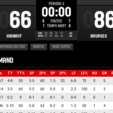
PERIODE
4
00:00
000
66
00
8
5
FAUTES
7
1
TEMPS MORT
0
HAI
15
25
9
17
66
HAINAUT
BOURGES
BRG
27
21
26
12
86
RAPHIQUE DES TIRS
ANALYSE
GAME CENTRE
AMAND
n
TT
TT%
2P
2P%
3P
3P%
LF
LF%
OU
DR
57
4
-
8
50
3
-
5
60
1
-
3
33
6
-
8
75
0
5
14
3
-
5
60
3
-
5
60
0
-
0
0
2
-
2
100
2
3
17
0
-
2
0
0
-
1
0
0
-
1
0
0
-
0
0
0
1
36
5
-
10
50
5
-
8
62
0
-
2
0
1
-
2
50
1
4