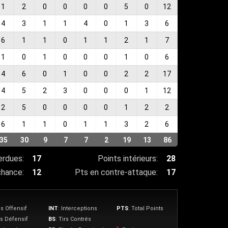
1
2
0
0
0
0
5
0
12
4
3
1
1
4
0
1
3
6
6
1
1
0
1
1
2
1
7
1
0
1
0
0
0
1
0
6
4
6
0
1
0
0
2
2
17
4
5
2
3
0
0
0
1
12
2
5
0
0
0
0
1
2
2
6
1
1
0
1
1
3
2
6
35
30
9
7
7
2
19
13
86
erdues:
17
Points intérieurs:
28
chance:
12
Pts en contre-attaque:
17
s Offensif
INT
: Interceptions
PTS
: Total Points
s Défensif
BS
: Tirs Contrés