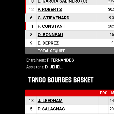
10
L. GARCIA SALINERO
(C)
27:
12
P. ROBERTS
30:
6
C. STIEVENARD
9:
11
F. CONSTANT
28:
8
O. BONNEAU
4:
9
E. DEPREZ
0
TOTAUX EQUIPE
Entraîneur::
F. FERNANDES
Assistant:
D. JEHEL
,
TANGO BOURGES BASKET
POS
M
13
J. LEEDHAM
14
5
P. SALAGNAC
20