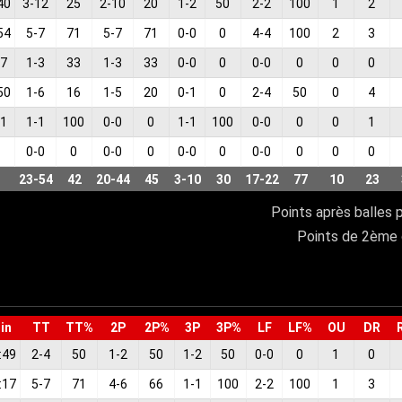
40
3
-
12
25
2
-
10
20
1
-
2
50
2
-
2
100
1
2
54
5
-
7
71
5
-
7
71
0
-
0
0
4
-
4
100
2
3
37
1
-
3
33
1
-
3
33
0
-
0
0
0
-
0
0
0
0
50
1
-
6
16
1
-
5
20
0
-
1
0
2
-
4
50
0
4
51
1
-
1
100
0
-
0
0
1
-
1
100
0
-
0
0
0
1
0
-
0
0
0
-
0
0
0
-
0
0
0
-
0
0
0
0
23
-
54
42
20
-
44
45
3
-
10
30
17
-
22
77
10
23
Points après balles 
Points de 2ème 
in
TT
TT%
2P
2P%
3P
3P%
LF
LF%
OU
DR
:49
2
-
4
50
1
-
2
50
1
-
2
50
0
-
0
0
1
0
:17
5
-
7
71
4
-
6
66
1
-
1
100
2
-
2
100
1
3