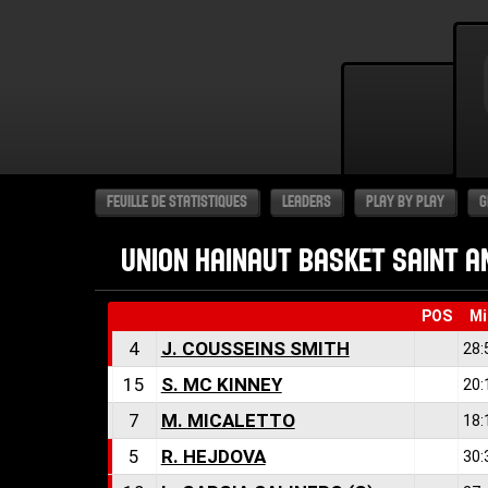
FEUILLE DE STATISTIQUES
LEADERS
PLAY BY PLAY
G
UNION HAINAUT BASKET SAINT 
POS
Mi
4
J. COUSSEINS SMITH
28:
15
S. MC KINNEY
20:
7
M. MICALETTO
18:
5
R. HEJDOVA
30: