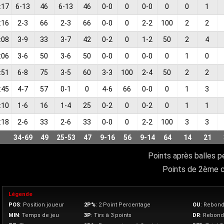
:17
6
-
13
46
6
-
13
46
0
-
0
0
0
-
0
0
0
1
:16
2
-
3
66
2
-
3
66
0
-
0
0
2
-
2
100
2
2
:08
3
-
9
33
3
-
7
42
0
-
2
0
1
-
2
50
2
4
:06
3
-
6
50
3
-
6
50
0
-
0
0
0
-
0
0
1
0
:51
6
-
8
75
3
-
5
60
3
-
3
100
2
-
4
50
2
2
:45
4
-
7
57
0
-
1
0
4
-
6
66
0
-
0
0
1
3
:10
1
-
6
16
1
-
4
25
0
-
2
0
0
-
2
0
1
1
:18
2
-
6
33
2
-
6
33
0
-
0
0
2
-
2
100
3
3
34
-
69
49
25
-
53
47
9
-
16
56
9
-
14
64
14
21
Points après balles p
Points de 2ème 
Légende
POS
: Position joueur
2P%
: 2 Point Percentage
OU
: Rebond
MIN
: Temps de jeu
3P
: Tirs à 3 points
DR
: Rebond