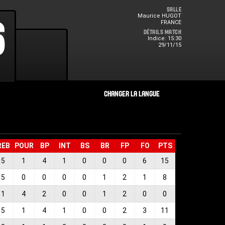
Salle
Maurice HUGOT
0
6
FRANCE
Détails Match
Indice: 15:30
29/11/15
REB
POUR
BP
INT
BS
BR
FP
FO
PTS
5
1
4
1
0
0
0
6
15
5
0
0
0
0
1
2
1
8
1
4
2
0
0
1
2
0
0
5
1
4
1
0
0
2
3
11