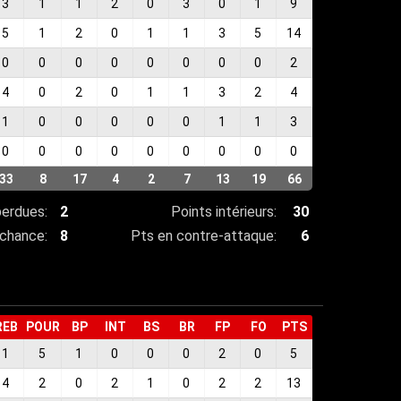
3
1
1
2
0
3
0
1
9
5
1
2
0
1
1
3
5
14
0
0
0
0
0
0
0
0
2
4
0
2
0
1
1
3
2
4
1
0
0
0
0
0
1
1
3
0
0
0
0
0
0
0
0
0
33
8
17
4
2
7
13
19
66
perdues:
2
Points intérieurs:
30
chance:
8
Pts en contre-attaque:
6
REB
POUR
BP
INT
BS
BR
FP
FO
PTS
1
5
1
0
0
0
2
0
5
4
2
0
2
1
0
2
2
13