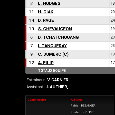
8
L. HODGES
18
11
H. CIAK
20
14
D. PAGE
24
10
S. CHEVAUGEON
19
6
D. TCHATCHOUANG
23
7
I. TANQUERAY
23
9
C. DUMERC
(C)
18
12
A. FILIP
17
TOTAUX EQUIPE
Entraîneur::
V. GARNIER
Assistant:
J. AUTHIER
,
Commissaire
Arbitres
Fabien BEZANGER
Frederick PIERRE