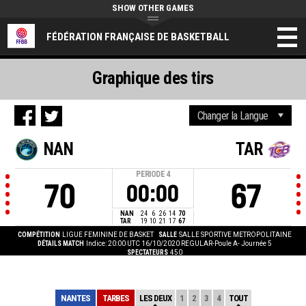
SHOW OTHER GAMES
FÉDÉRATION FRANÇAISE DE BASKETBALL
Graphique des tirs
NAN
TAR
PERIODE
4
70
67
00:00
NAN
24
6
26
14
70
TAR
19
10
21
17
67
COMPÉTITION
LIGUE FEMININE DE BASKET
SALLE
SALLE SPORTIVE METROPOLITAINE
DÉTAILS MATCH
Indice: 20:00 UTC 16/10/2020
REGULAR-Poule A- Journée 5
SPECTATEURS
450
NANTES
TARBES
LES DEUX
1
2
3
4
TOUT