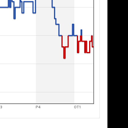
3
P4
OT1