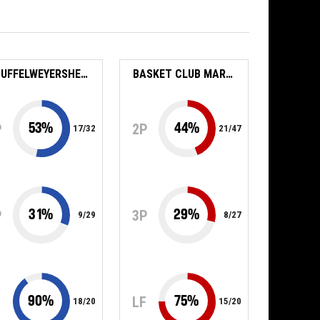
SOUFFELWEYERSHEIM BC
BASKET CLUB MARITIME GRAVELINES - GRAND FORT PHILIPPE
53
%
44
%
P
2P
17
/
32
21
/
47
31
%
29
%
P
3P
9
/
29
8
/
27
90
%
75
%
F
LF
18
/
20
15
/
20