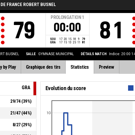
 DE FRANCE ROBERT BUSNEL
PROLONGATION
1
79
81
00:00
SOU
17
20
15
18
9
79
GRA
17
15
13
25
11
81
ERT BUSNEL
SALLE
GYMNASE MUNICIPAL
DÉTAILS MATCH
Indice: 20:00 1
y by Play
Graphique des tirs
Statistics
Preview
GRA
Evolution du score
29
/
74
(
39
%)
21
/
47
(
44
%)
10
8
/
27
(
29
%)