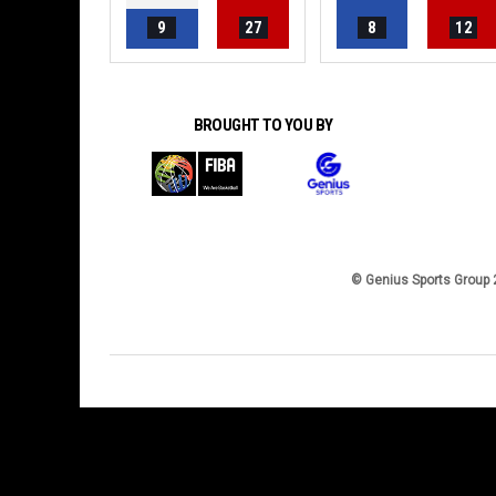
9
27
8
12
BROUGHT TO YOU BY
© Genius Sports Group