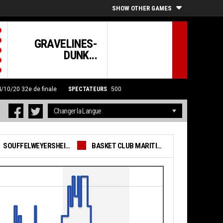
SHOW OTHER GAMES
GRAVELINES-
DUNK...
4/10/20
32e de finale
SPECTATEURS
500
SOUFFELWEYERSHEIM BC
BASKET CLUB MARITIME GRAVELINES - GRAND FORT PHILIPPE