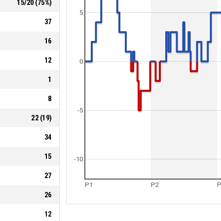
15
/
20
(
75
%)
5
37
16
12
0
1
8
-5
22
(
19
)
34
15
-10
27
P1
P2
P
26
12