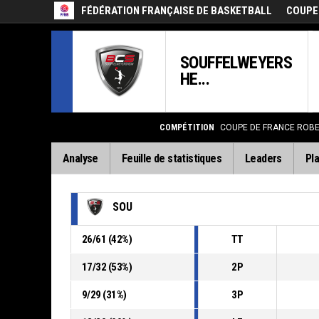
FÉDÉRATION FRANÇAISE DE BASKETBALL
COUPE
SOUFFELWEYERS
HE...
COMPÉTITION
COUPE DE FRANCE ROB
Analyse
Feuille de statistiques
Leaders
Pla
SOU
26
/
61
(
42
%)
TT
17
/
32
(
53
%)
2P
9
/
29
(
31
%)
3P