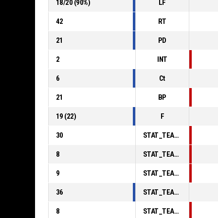
18
/
20
(
90
%)
LF
42
RT
21
PD
2
INT
6
Ct
21
BP
19
(
22
)
F
30
STAT_TEAMMATCH_BASKETBALL_sPointsInThePaint_ABBREV
8
STAT_TEAMMATCH_BASKETBALL_sPointsSecondChance_ABBREV
9
STAT_TEAMMATCH_BASKETBALL_sPointsFromTurnovers_ABBREV
36
STAT_TEAMMATCH_BASKETBALL_sBenchPoints_ABBREV
8
STAT_TEAMMATCH_BASKETBALL_sPointsFastBreak_ABBREV