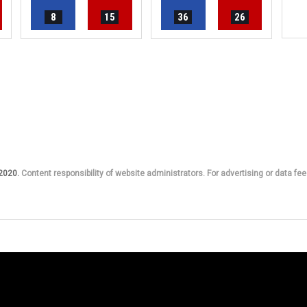
8
15
36
26
 2020.
Content responsibility of website administrators. For advertising or data fee