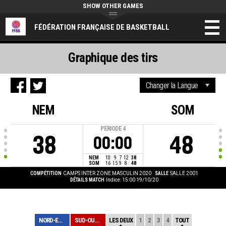
SHOW OTHER GAMES
FÉDÉRATION FRANÇAISE DE BASKETBALL
Graphique des tirs
NEM
SOM
PERIODE
4
38
48
00:00
NEM
10
9
7
12
38
SOM
16
15
9
8
48
COMPÉTITION
CAMPS INTER ZONE MASCULIN 2020
SALLE
SALLE 2001
DÉTAILS MATCH
Indice: 15:00 19/10/20
NORD-EST M
SUD-OUEST M
LES DEUX
1
2
3
4
TOUT