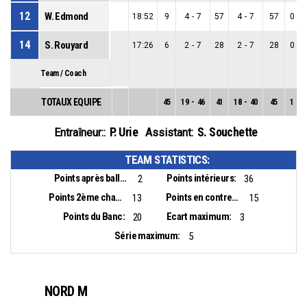
12
W. Edmond
18:52
9
4
-
7
57
4
-
7
57
0
-
0
14
S. Rouyard
17:26
6
2
-
7
28
2
-
7
28
0
-
0
Team / Coach
TOTAUX EQUIPE
45
19
-
46
41
18
-
40
45
1
-
6
P. Urie
S. Souchette
Entraîneur::
Assistant:
TEAM STATISTICS:
Points après balles perdues:
Points intérieurs:
2
36
Points 2ème chance:
Points en contre-attaque:
13
15
Points du Banc:
Ecart maximum:
20
3
Série maximum:
5
NORD M