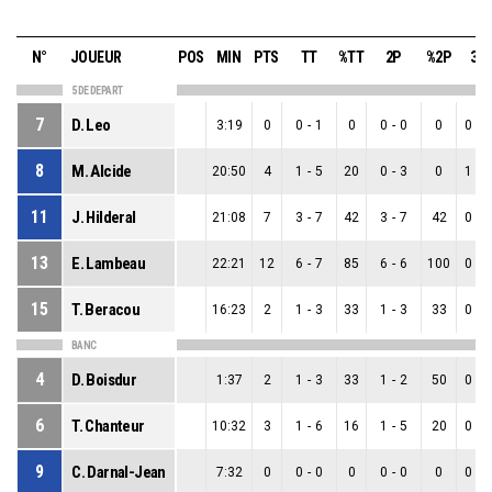
N°
JOUEUR
POS
MIN
PTS
TT
%TT
2P
%2P
3P
5 DE DEPART
7
D. Leo
3:19
0
0
-
1
0
0
-
0
0
0
-
1
8
M. Alcide
20:50
4
1
-
5
20
0
-
3
0
1
-
2
11
J. Hilderal
21:08
7
3
-
7
42
3
-
7
42
0
-
0
13
E. Lambeau
22:21
12
6
-
7
85
6
-
6
100
0
-
1
15
T. Beracou
16:23
2
1
-
3
33
1
-
3
33
0
-
0
BANC
4
D. Boisdur
1:37
2
1
-
3
33
1
-
2
50
0
-
1
6
T. Chanteur
10:32
3
1
-
6
16
1
-
5
20
0
-
1
9
C. Darnal-Jean
7:32
0
0
-
0
0
0
-
0
0
0
-
0