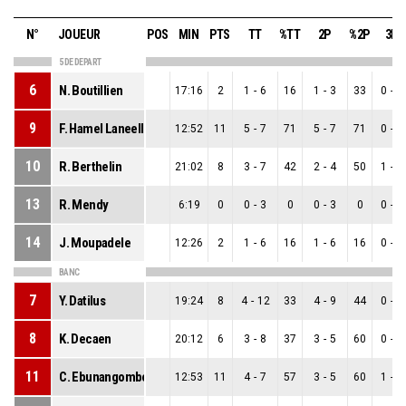
N°
JOUEUR
POS
MIN
PTS
TT
%TT
2P
%2P
3P
5 DE DEPART
6
N. Boutillien
17:16
2
1
-
6
16
1
-
3
33
0
-
3
9
F. Hamel Laneelle
12:52
11
5
-
7
71
5
-
7
71
0
-
0
10
R. Berthelin
21:02
8
3
-
7
42
2
-
4
50
1
-
3
13
R. Mendy
6:19
0
0
-
3
0
0
-
3
0
0
-
0
14
J. Moupadele
12:26
2
1
-
6
16
1
-
6
16
0
-
0
BANC
7
Y. Datilus
19:24
8
4
-
12
33
4
-
9
44
0
-
3
8
K. Decaen
20:12
6
3
-
8
37
3
-
5
60
0
-
3
11
C. Ebunangombe
12:53
11
4
-
7
57
3
-
5
60
1
-
2