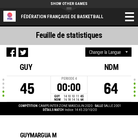
SHOW OTHER GAMES
FÉDÉRATION FRANÇAISE DE BASKETBALL
Feuille de statistiques
GUY
NDM
PERIODE
4
45
64
00:00
GUY
14
10
10
11
45
NDM
16
18
14
16
64
COMPÉTITION
CAMPS INTER ZONE MASCULIN 2020
SALLE
SALLE 2001
DÉTAILS MATCH
Indice: 14:45 20/10/20
GUYMARGUA M