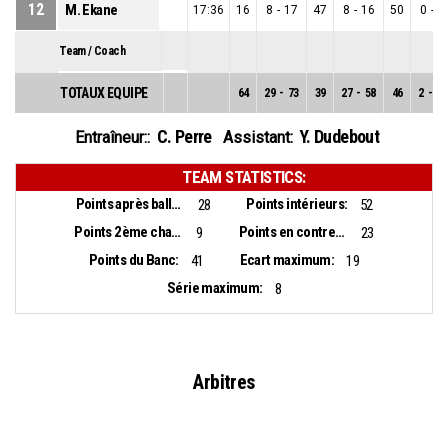
12
M. Ekane
17:36
16
8
-
17
47
8
-
16
50
0
-
1
Team / Coach
TOTAUX EQUIPE
64
29
-
73
39
27
-
58
46
2
-
15
C. Perre
Y. Dudebout
Entraîneur::
Assistant:
TEAM STATISTICS:
Points après balles perdues:
Points intérieurs:
28
52
Points 2ème chance:
Points en contre-attaque:
9
23
Points du Banc:
Ecart maximum:
41
19
Série maximum:
8
Arbitres