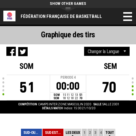
SHOW OTHER GAMES
FÉDÉRATION FRANÇAISE DE BASKETBALL
Graphique des tirs
SOM
SEM
PERIODE
4
51
70
00:00
SOM
15
11
12
13
51
SEM
18
12
18
22
70
COMPÉTITION
CAMPS INTER ZONE MASCULIN 2020
SALLE
SALLE 2001
DÉTAILS MATCH
Indice: 15:00 21/10/20
SUD-OUEST M
SUD EST M
LES DEUX
1
2
3
4
TOUT