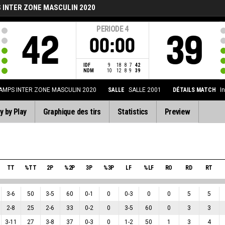
 INTER ZONE MASCULIN 2020
PERIODE
4
42
39
00:00
IDF
9
18
8
7
42
NDM
10
12
8
9
39
AMPS INTER ZONE MASCULIN 2020
SALLE
SALLE 2001
DÉTAILS MATCH
I
y by Play
Graphique des tirs
Statistics
Preview
TT
%TT
2P
%2P
3P
%3P
LF
%LF
RO
RD
RT
3
-
6
50
3
-
5
60
0
-
1
0
0
-
3
0
0
5
5
2
-
8
25
2
-
6
33
0
-
2
0
3
-
5
60
0
3
3
3
-
11
27
3
-
8
37
0
-
3
0
1
-
2
50
1
3
4