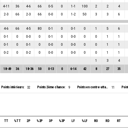
4
-
11
36
4
-
6
66
0
-
5
0
1
-
1
100
2
2
4
2
-
3
66
2
-
3
66
0
-
0
0
1
-
2
50
3
3
6
4
-
6
66
4
-
5
80
0
-
1
0
0
-
1
0
1
5
6
0
-
1
0
0
-
0
0
0
-
1
0
0
-
0
0
0
1
1
0
-
1
0
0
-
1
0
0
-
0
0
0
-
0
0
0
1
1
0
-
2
0
0
-
2
0
0
-
0
0
0
-
0
0
0
1
1
1
3
4
18
-
49
36
18
-
36
50
0
-
13
0
6
-
14
42
8
27
35
Points intérieurs:
Points 2ème chance:
Points en contre-attaque:
Poin
32
9
11
TT
%TT
2P
%2P
3P
%3P
LF
%LF
RO
RD
RT