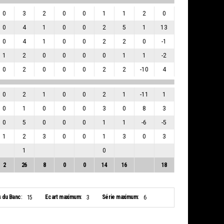
0
3
2
0
0
1
1
2
0
0
4
1
0
0
2
5
1
13
0
4
1
0
0
2
2
0
-1
1
2
0
0
0
0
1
1
-2
0
2
0
0
0
2
2
-10
4
0
2
1
0
0
2
1
-11
1
0
1
0
0
0
3
0
8
3
0
5
0
0
0
1
1
-6
-5
1
2
3
0
0
1
3
0
3
1
0
2
26
8
0
0
14
16
18
s du Banc:
Ecart maximum:
Série maximum:
15
3
6