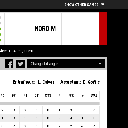
SHOW OTHER GAMES
NORD M
ndice: 16:45 21/10/20
Entraîneur::
Assistant:
L. Calvez
E. Goffic
PD
BP
INT
CT
CTS
F
FPR
+/-
EVAL
2
3
3
0
0
1
3
5
7
1
3
1
0
0
3
4
1
1
0
2
2
0
0
2
2
-4
2