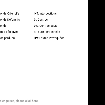
INT
bonds Offensifs
: Interceptions
Ct
bonds Défensifs
: Contres
CtS
bonds
: Contres subis
F
sses décisives
: Faute Personnelle
FPr
lles perdues
: Fautes Provoquées
d enquiries, please click here