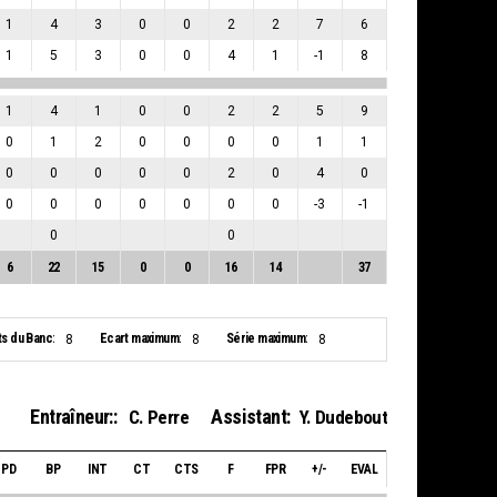
1
4
3
0
0
2
2
7
6
1
5
3
0
0
4
1
-1
8
1
4
1
0
0
2
2
5
9
0
1
2
0
0
0
0
1
1
0
0
0
0
0
2
0
4
0
0
0
0
0
0
0
0
-3
-1
0
0
6
22
15
0
0
16
14
37
ts du Banc:
Ecart maximum:
Série maximum:
8
8
8
Entraîneur::
Assistant:
C. Perre
Y. Dudebout
PD
BP
INT
CT
CTS
F
FPR
+/-
EVAL