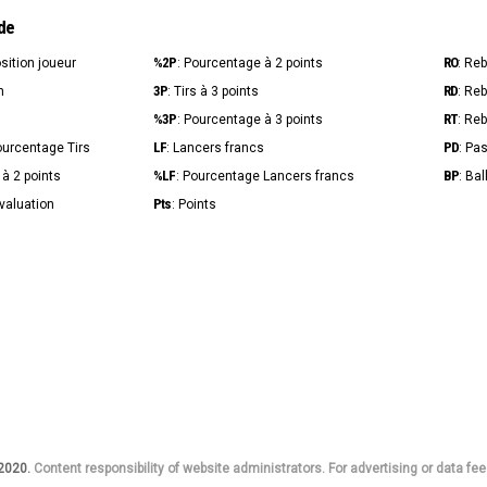
de
%2P
RO
osition joueur
: Pourcentage à 2 points
: Re
3P
RD
n
: Tirs à 3 points
: Re
%3P
RT
s
: Pourcentage à 3 points
: Re
LF
PD
ourcentage Tirs
: Lancers francs
: Pa
%LF
BP
s à 2 points
: Pourcentage Lancers francs
: Ba
Pts
Évaluation
: Points
 2020.
Content responsibility of website administrators. For advertising or data fee