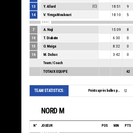
13
Y. Allard
(C)
18:51
9
14
V. Yimga Moukouri
18:10
5
BANC
7
A. Naji
15:09
8
10
T. Diabate
6:30
0
15
O. Maiga
8:32
0
16
M. Dubuc
3:42
0
Team / Coach
TOTAUX EQUIPE
42
TEAM STATISTICS:
Points après balles perdues:
12
NORD M
N°
JOUEUR
POS
MIN
PTS