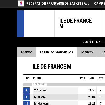
FÉDÉRATION FRANÇAISE DE BASKETBALL
CAMPS
ILE DE FRANCE
M
COMPÉTITION
C
Analyse
Feuille de statistiques
Leaders
Pla
ILE DE FRANCE M
N°
JOUEUR
POS
MIN
PTS
5 DE DEPART
8
T. Soulhac
22:34
6
9
N. Traore
25:04
7
11
M. Hamoumi
21:28
7