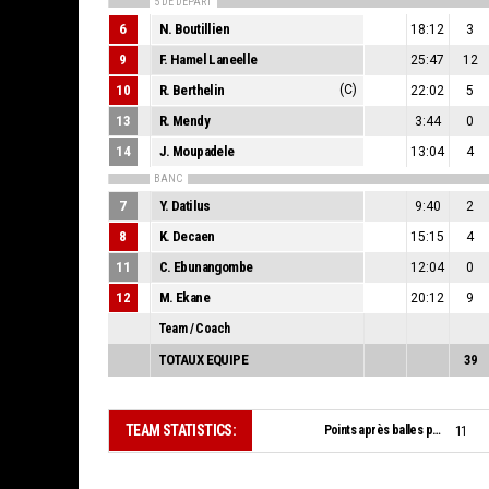
5 DE DEPART
6
N. Boutillien
18:12
3
9
F. Hamel Laneelle
25:47
12
10
R. Berthelin
(C)
22:02
5
13
R. Mendy
3:44
0
14
J. Moupadele
13:04
4
BANC
7
Y. Datilus
9:40
2
8
K. Decaen
15:15
4
11
C. Ebunangombe
12:04
0
12
M. Ekane
20:12
9
Team / Coach
TOTAUX EQUIPE
39
TEAM STATISTICS:
Points après balles perdues:
11