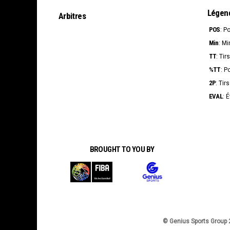
Légen
Arbitres
POS
: P
Min
: Mi
TT
: Tir
%TT
: P
2P
: Tir
EVAL
: 
BROUGHT TO YOU BY
© Genius Sports Group