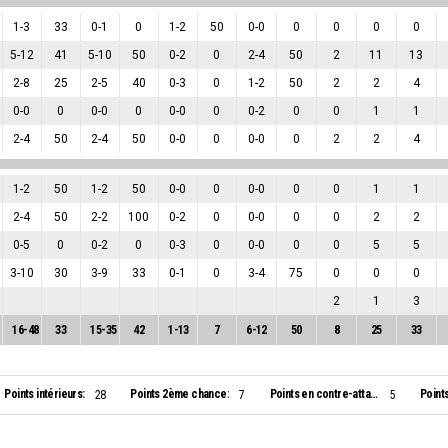
1
-
3
33
0
-
1
0
1
-
2
50
0
-
0
0
0
0
0
5
-
12
41
5
-
10
50
0
-
2
0
2
-
4
50
2
11
13
2
-
8
25
2
-
5
40
0
-
3
0
1
-
2
50
2
2
4
0
-
0
0
0
-
0
0
0
-
0
0
0
-
2
0
0
1
1
2
-
4
50
2
-
4
50
0
-
0
0
0
-
0
0
2
2
4
1
-
2
50
1
-
2
50
0
-
0
0
0
-
0
0
0
1
1
2
-
4
50
2
-
2
100
0
-
2
0
0
-
0
0
0
2
2
0
-
5
0
0
-
2
0
0
-
3
0
0
-
0
0
0
5
5
3
-
10
30
3
-
9
33
0
-
1
0
3
-
4
75
0
0
0
2
1
3
16
-
48
33
15
-
35
42
1
-
13
7
6
-
12
50
8
25
33
Points intérieurs:
Points 2ème chance:
Points en contre-attaque:
Point
28
7
5