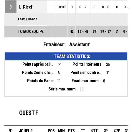
9
L. Ricci
10:07
0
0
-
2
0
0
-
0
0
0
-
2
Team / Coach
TOTAUX EQUIPE
42
19
-
48
39
19
-
37
51
0
-
11
Entraîneur::
Assistant:
TEAM STATISTICS:
Points après balles perdues:
Points intérieurs:
21
36
Points 2ème chance:
Points en contre-attaque:
6
11
Points du Banc:
Ecart maximum:
11
8
Série maximum:
11
OUEST F
N°
JOUEUR
POS
MIN
PTS
TT
%TT
2P
%2P
3P