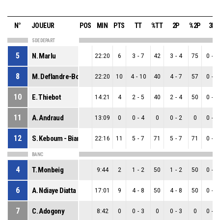
N°
JOUEUR
POS
MIN
PTS
TT
%TT
2P
%2P
3P
5 DE DEPART
5
N. Marlu
22:20
6
3
-
7
42
3
-
4
75
0
-
3
8
M. Deflandre-Boleda
22:20
10
4
-
10
40
4
-
7
57
0
-
3
10
E. Thiebot
14:21
4
2
-
5
40
2
-
4
50
0
-
1
11
A. Andraud
13:09
0
0
-
4
0
0
-
2
0
0
-
2
12
S. Keboum - Biamou
22:16
11
5
-
7
71
5
-
7
71
0
-
0
BANC
4
T. Monbeig
9:44
2
1
-
2
50
1
-
2
50
0
-
0
6
A. Ndiaye Diatta
17:01
9
4
-
8
50
4
-
8
50
0
-
0
7
C. Adogony
8:42
0
0
-
3
0
0
-
3
0
0
-
0