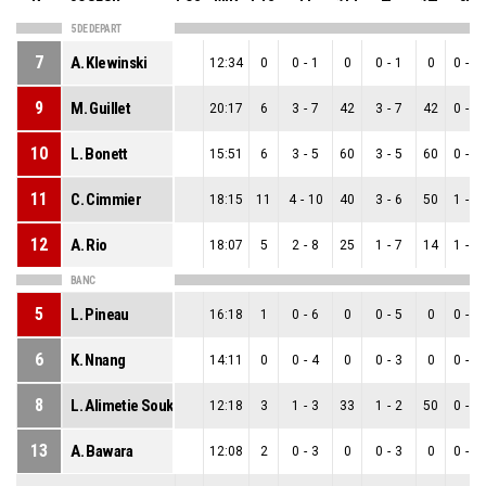
5 DE DEPART
7
A. Klewinski
12:34
0
0
-
1
0
0
-
1
0
0
-
0
9
M. Guillet
20:17
6
3
-
7
42
3
-
7
42
0
-
0
10
L. Bonett
15:51
6
3
-
5
60
3
-
5
60
0
-
0
11
C. Cimmier
18:15
11
4
-
10
40
3
-
6
50
1
-
4
12
A. Rio
18:07
5
2
-
8
25
1
-
7
14
1
-
1
BANC
5
L. Pineau
16:18
1
0
-
6
0
0
-
5
0
0
-
1
6
K. Nnang
14:11
0
0
-
4
0
0
-
3
0
0
-
1
8
L. Alimetie Soukup
12:18
3
1
-
3
33
1
-
2
50
0
-
1
13
A. Bawara
12:08
2
0
-
3
0
0
-
3
0
0
-
0