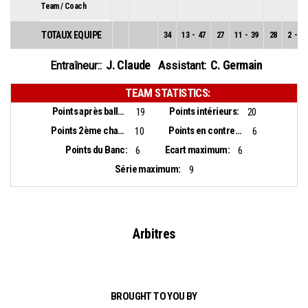
Team / Coach
TOTAUX EQUIPE
34
13
-
47
27
11
-
39
28
2
-
8
J. Claude
C. Germain
Entraîneur::
Assistant:
TEAM STATISTICS:
Points après balles perdues:
Points intérieurs:
19
20
Points 2ème chance:
Points en contre-attaque:
10
6
Points du Banc:
Ecart maximum:
6
6
Série maximum:
9
Arbitres
BROUGHT TO YOU BY