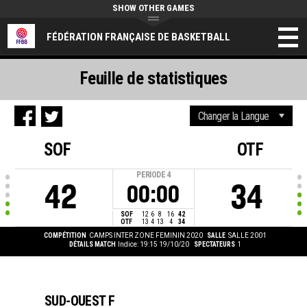
SHOW OTHER GAMES
FÉDÉRATION FRANÇAISE DE BASKETBALL
Feuille de statistiques
SOF
OTF
PERIODE
4
42
34
00:00
SOF
12
6
8
16
42
OTF
13
4
13
4
34
COMPÉTITION
CAMPS INTER ZONE FEMININ 2020
SALLE
SALLE 2001
DÉTAILS MATCH
Indice: 19:15 19/10/20
SPECTATEURS
1
SUD-OUEST F