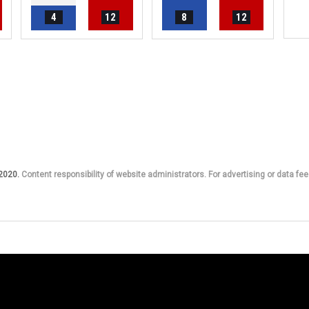
4
12
8
12
 2020.
Content responsibility of website administrators. For advertising or data fee