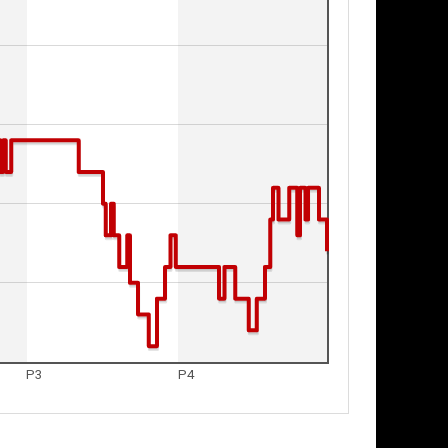
P3
P4