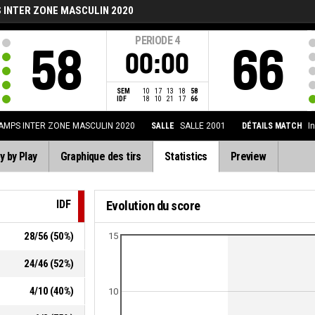
 INTER ZONE MASCULIN 2020
PERIODE
4
58
66
00:00
SEM
10
17
13
18
58
IDF
18
10
21
17
66
AMPS INTER ZONE MASCULIN 2020
SALLE
SALLE 2001
DÉTAILS MATCH
I
y by Play
Graphique des tirs
Statistics
Preview
IDF
Evolution du score
28
/
56
(
50
%)
15
24
/
46
(
52
%)
4
/
10
(
40
%)
10