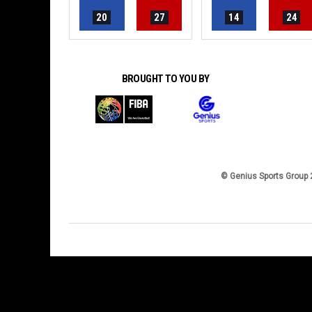
20
27
14
24
BROUGHT TO YOU BY
© Genius Sports Group