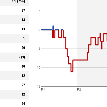
6
/
8
(
75
%)
27
5
13
13
0
1
20
-5
9
(
9
)
40
-10
12
27
-15
P1
P2
12
24