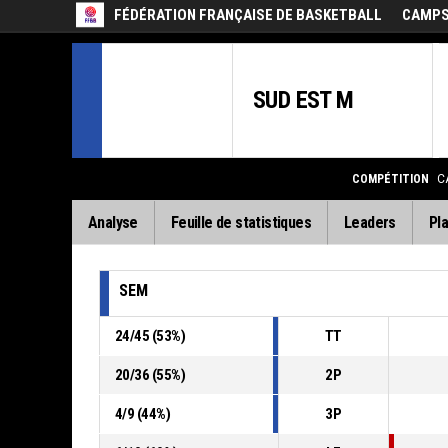
FÉDÉRATION FRANÇAISE DE BASKETBALL
CAMPS
SUD EST M
COMPÉTITION
C
Analyse
Feuille de statistiques
Leaders
Pla
SEM
24
/
45
(
53
%)
TT
20
/
36
(
55
%)
2P
4
/
9
(
44
%)
3P