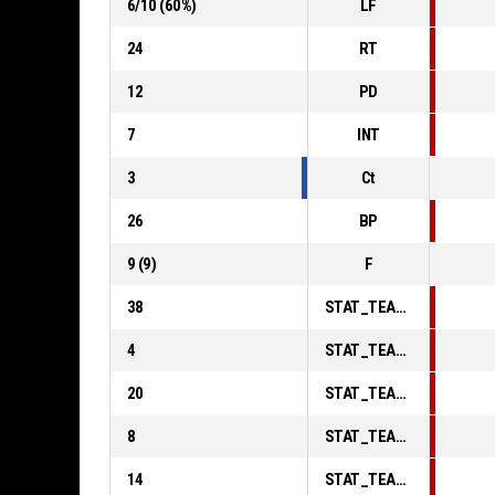
6
/
10
(
60
%)
LF
24
RT
12
PD
7
INT
3
Ct
26
BP
9
(
9
)
F
38
STAT_TEAMMATCH_BASKETBALL_sPointsInThePaint_ABBREV
4
STAT_TEAMMATCH_BASKETBALL_sPointsSecondChance_ABBREV
20
STAT_TEAMMATCH_BASKETBALL_sPointsFromTurnovers_ABBREV
8
STAT_TEAMMATCH_BASKETBALL_sBenchPoints_ABBREV
14
STAT_TEAMMATCH_BASKETBALL_sPointsFastBreak_ABBREV