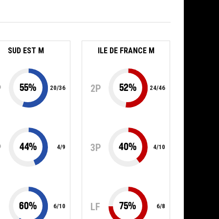
SUD EST M
ILE DE FRANCE M
55
%
52
%
P
2P
20
/
36
24
/
46
44
%
40
%
P
3P
4
/
9
4
/
10
60
%
75
%
F
LF
6
/
10
6
/
8