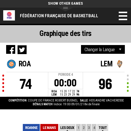
SHOW OTHER GAMES
FÉDÉRATION FRANÇAISE DE BASKETBALL
Graphique des tirs
ROA
LEM
PERIODE
4
74
96
00:00
ROA
15
20
17
22
74
LEM
15
23
29
29
96
COMPÉTITION
COUPE DE FRANCE ROBERT BUSNEL
SALLE
HDS ANDRE VACHERESSE
DÉTAILS MATCH
Indice: 19:00 09/01/21
8e de finale
ROANNE
LE MANS
LES DEUX
1
2
3
4
TOUT