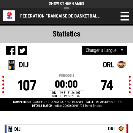
SHOW OTHER GAMES
FÉDÉRATION FRANÇAISE DE BASKETBALL
Statistics
DIJ
ORL
PERIODE
4
107
74
00:00
DIJ
19
31
31
26
107
ORL
11
19
23
21
74
COMPÉTITION
COUPE DE FRANCE ROBERT BUSNEL
SALLE
PALAIS DES SPORTS
DÉTAILS MATCH
Indice: 20:00 06/04/21
Demi-finales
ORL
DIJ