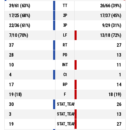
39
/
61
(
63
%)
26
/
66
(
39
%)
TT
17
/
25
(
68
%)
17
/
37
(
45
%)
2P
22
/
36
(
61
%)
9
/
29
(
31
%)
3P
7
/
10
(
70
%)
13
/
18
(
72
%)
LF
37
27
RT
28
13
PD
10
11
INT
4
1
Ct
17
14
BP
19
(
18
)
18
(
19
)
F
30
26
STAT_TEAMMATCH_BASKETBALL_sPointsInT
3
13
STAT_TEAMMATCH_BASKETBALL_sPointsSe
19
27
STAT_TEAMMATCH_BASKETBALL_sPointsFr