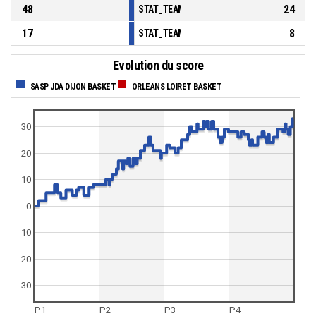
48
24
STAT_TEAMMATCH_BASKETBALL_sBenchPoi
17
8
STAT_TEAMMATCH_BASKETBALL_sPointsFas
Evolution du score
SASP JDA DIJON BASKET
ORLEANS LOIRET BASKET
30
20
10
0
-10
-20
-30
P1
P2
P3
P4