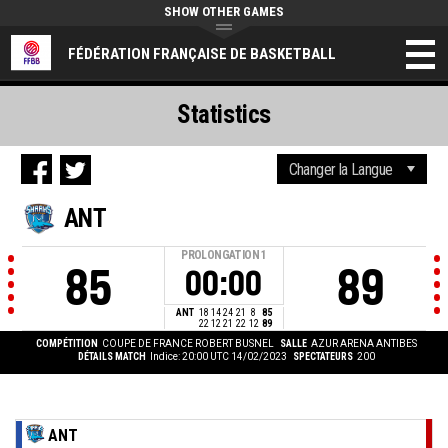
SHOW OTHER GAMES
FÉDÉRATION FRANÇAISE DE BASKETBALL
Statistics
ANT
PROLONGATION
1
85
89
00:00
ANT
18
14
24
21
8
85
22
12
21
22
12
89
COMPÉTITION
COUPE DE FRANCE ROBERT BUSNEL
SALLE
AZUR ARENA ANTIBES
DÉTAILS MATCH
Indice: 20:00 UTC 14/02/2023
SPECTATEURS
200
ANT