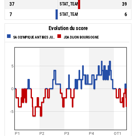
37
39
STAT_TEAMMATCH_BASKETBALL_sBenchPoi
7
6
STAT_TEAMMATCH_BASKETBALL_sPointsFas
Evolution du score
SA OLYMPIQUE ANTIBES JUAN LES PINS COTE D'AZUR
JDA DIJON BOURGOGNE
5
0
-5
P1
P2
P3
P4
OT1