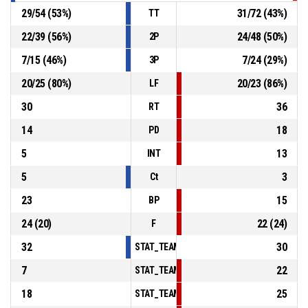
29
/
54
(
53
%)
31
/
72
(
43
%)
TT
22
/
39
(
56
%)
24
/
48
(
50
%)
2P
7
/
15
(
46
%)
7
/
24
(
29
%)
3P
20
/
25
(
80
%)
20
/
23
(
86
%)
LF
30
36
RT
14
18
PD
5
13
INT
5
3
Ct
23
15
BP
24
(
20
)
22
(
24
)
F
32
30
STAT_TEAMMATCH_BASKETBALL_sPointsInT
7
22
STAT_TEAMMATCH_BASKETBALL_sPointsSe
18
25
STAT_TEAMMATCH_BASKETBALL_sPointsFr