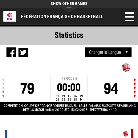
SHOW OTHER GAMES
FÉDÉRATION FRANÇAISE DE BASKETBALL
Statistics
PERIODE
4
79
94
00:00
19
19
15
26
79
28
26
25
15
94
COMPÉTITION
COUPE DE FRANCE ROBERT BUSNEL
SALLE
PALAIS DES SPORTS BEAUBLANC
DÉTAILS MATCH
Indice: 20:00 UTC 15/02/2023
SPECTATEURS
4410