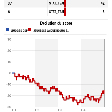
37
42
STAT_TEAMMATCH_BASKETBALL_sBenchPoi
6
8
STAT_TEAMMATCH_BASKETBALL_sPointsFas
Evolution du score
LIMOGES CSP
JEUNESSE LAIQUE BOURG EN BRESSE
30
20
10
0
-10
-20
-30
P1
P2
P3
P4